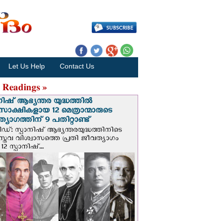
Let Us Help
Contact Us
 Readings »
നിഷ് ആഭ്യന്തര യുദ്ധത്തില്‍
സാക്ഷികളായ 12 മെത്രാന്മാരുടെ
്യാഗത്തിന് 9 പതിറ്റാണ്ട്
ിഡ്: സ്പാനിഷ് ആഭ്യന്തരയുദ്ധത്തിനിടെ
സ്തവ വിശ്വാസത്തെ പ്രതി ജീവത്യാഗം
 12 സ്പാനിഷ്...