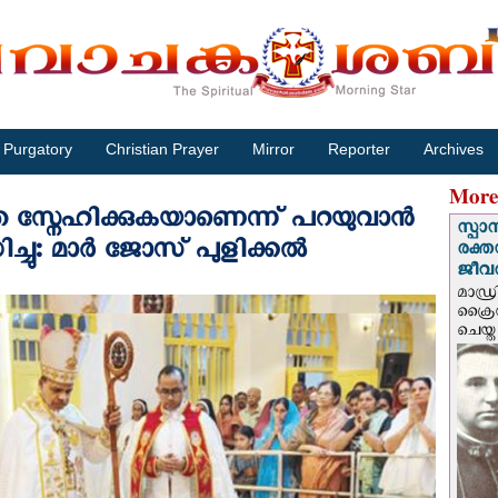
Purgatory
Christian Prayer
Mirror
Reporter
Archives
More
്നേഹിക്കുകയാണെന്ന് പറയുവാന്‍
സ്പാ
്ചു: മാർ ജോസ് പുളിക്കൽ
രക്ത
ജീവത
മാഡ്ര
ക്രൈ
ചെയ്ത