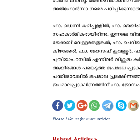
വേണ്ടി ജീവിച്ചു. ദൈവഹിതത്തിനു സമർപ്
അൽഫോൻസാ നമ്മെ പഠിപ്പിക്കുന്നതെന
ഫാ. ഡെന്നി കുഴിപ്പള്ളിൽ, ഫാ. ജെയിം
സഹകാർമികരായിരിന്നു. ഇന്നലെ വ
ജേക്കബ് വെള്ളമരുതുങ്കൽ, ഫാ. ചെറിയാൻ
കിഴക്കേൽ, ഫാ. ജോസഫ് കൂവള്ളൂർ, ഫാ
പുതിയാപറമ്പിൽ എന്നിവർ വിശുദ്ധ കുർബ
ആയിരങ്ങൾ പങ്കെടുത്ത ജപമാല പ്രദക്ഷിണ
പന്തിരുവേലിൽ ജപമാല പ്രദക്ഷിണത്തിന
ജപമാലപ്രദക്ഷിണത്തിന് ഫാ. ജോസഫ
Please Like us for more articles
Related Articles »