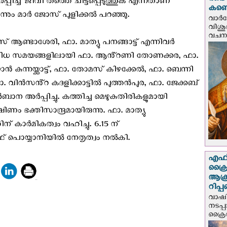
രണ്ട
പിച്ച് ജീവി തത്തെ ചിട്ടപ്പെടുത്തുക എന്നതാണ്
കണ്ട
്നും മാർ ജോസ് പുളിക്കൽ പറഞ്ഞു.
വാര്
വിശുദ
വചന.
സ് ആണ്ടാശേരി, ഫാ. മാത്യു പനങ്ങാട്ട് എന്നിവർ
ിവിധ സമയങ്ങളിലായി ഫാ. ആൻ്റണി തോണക്കര, ഫാ.
 കുന്നയ്ക്കാട്ട്, ഫാ. തോമസ് കിഴക്കേൽ, ഫാ. ബെന്നി
. വിൻസൻ്റ കദളിക്കാട്ടിൽ പുത്തൻപുര, ഫാ. ജേക്കബ്
ാന അർപ്പിച്ചു. കത്തിച്ച മെഴുകുതിരികളുമായി
ം ഭക്തിസാന്ദ്രമായിരുന്നു. ഫാ. മാത്യു
് കാർമികത്വം വഹിച്ചു. 6.15 ന്
് പൊയ്യാനിയിൽ നേതൃത്വം നൽകി.
എഫ്‌
ക്രൈ
ആക്
റിപ്
വാഷിം
നടപ്
ക്രൈ