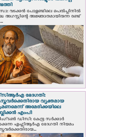
് വചന വ്യാഖ്യാനങ്ങളുടെ പകര്‍പ്പ്
െത്തി
‍സോ: വടക്കൻ പോളണ്ടിലെ പെൽപ്ലിനില്‍
്ധ അഗസ്റ്റിന്റെ അജ്ഞാതമായിരുന്ന രണ്ട്
..
സി‌ആര്‍‌എ ഭേദഗതി:
സ്തവർക്കെതിരായ വ്യക്തമായ
രമണമെന്ന് അമേരിക്കയിലെ
പബ്ലിക്കൻ എംപി
ഗ്ടണ്‍ ഡി‌സി: കേന്ദ്ര സർക്കാർ
പാക്കുന്ന എഫ്സിആർഎ ഭേദഗതി നിയമം
സ്തവർക്കെതിരായ...