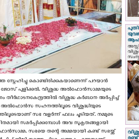
പുതി
യുവ
ആഹ്
അസ്സീ
വിശു
സംസ്ക
 സ്നേഹിച്ചു കൊണ്ടിരിക്കുകയാണെന്ന് പറയാൻ
ാർ ജോസ് പുളിക്കൽ. വിശുദ്ധ അൽഫോൻസാമ്മയുടെ
 തീർഥാടനകേന്ദ്രത്തിൽ വിശുദ്ധ കുർബാന അർപ്പിച്ച്
്പ്. അൽഫോൻസ സഹനത്തിലൂടെ വിശുദ്ധിയുടെ
ടെയാണ് സഭ വളർന്ന് ഫലം ചൂടിയത്‌. നമ്മുടെ
മായി സമർപ്പിക്കുമ്പോൾ അവ സുകൃതങ്ങളായി
ൻസാമ്മ. സഭയെ തന്റെ അമ്മയായി കണ്ട് സഭയ്ക്ക്
വിശു