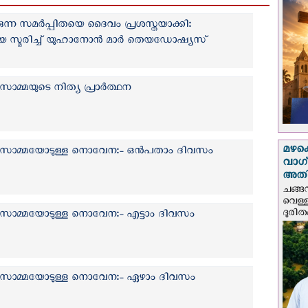
്ന സമർപ്പിതയെ ദൈവം പ്രശസ്തയാക്കി:
െ സ്മരിച്ച് യുഹാനോൻ മാർ തെയഡോഷ്യസ്
ാമ്മയുടെ നിത്യ പ്രാര്‍ത്ഥന
മഴക
്‍സാമ്മയോടുള്ള നൊവേന:- ഒന്‍പതാം ദിവസം
വാഗ്
അത
ചങ്ങ
വെള്
ദുരിത
‍സാമ്മയോടുള്ള നൊവേന:- എട്ടാം ദിവസം
്‍സാമ്മയോടുള്ള നൊവേന:- ഏഴാം ദിവസം