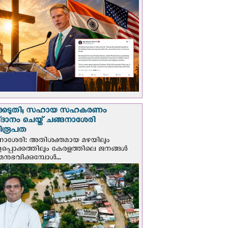
്കെടുതി; സഹായ സഹകരണം
‌ദാനം ചെയ്ത് ചങ്ങനാശേരി
ിരൂപത
നാശേരി: അതിശക്തമായ മഴയിലും
ളപ്പൊക്കത്തിലും കേരളത്തിലെ ജനങ്ങൾ
മനുഭവിക്കുമ്പോൾ...