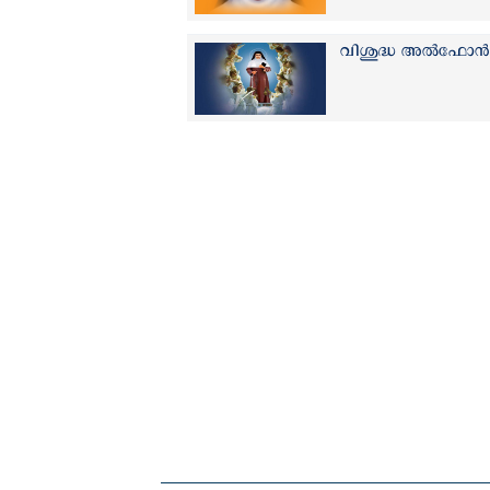
വിശുദ്ധ അല്‍ഫോന