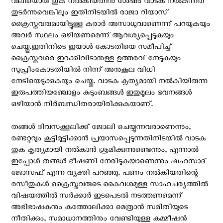
വലിയൊരു തുക നൽകിയതിനു ശേഷം വാടക നൽകുന്നത്
തുടർന്നുവെങ്കിലും ഇതിനിടയിൽ രാജാ റിയാസ്
ക്രൈസ്തവരുമായിട്ടുള്ള കരാർ അസാധുവാണെന്ന് പറയുകയും
അവർ സ്ഥലം ഒഴിയണമെന്ന് ആവശ്യപ്പെടുകയും
ചെയ്തു.ഇതിനിടെ ഇയാള്‍ കോടതിയെ സമീപിച്ച്
ക്രൈസ്തവരെ ഇറക്കിവിടാനുള്ള ഉത്തരവ് നേടുകയും
സുപ്രീംകോടതിയിൽ നിന്ന് അനുകൂല വിധി
നേടിയെടുക്കുകയും ചെയ്തു. വാടക കൃത്യമായി നൽകിയിരുന്ന
ഇരുപത്തിയഞ്ചോളം കുടുംബങ്ങൾ ഇതുമൂലം ഭവനങ്ങൾ
ഒഴിയാൻ നിർബന്ധിതരായിരിക്കുകയാണ്.
തങ്ങൾ ദിവസക്കൂലിക്ക് ജോലി ചെയ്യുന്നവരാണെന്നും,
രണ്ടറ്റവും കൂട്ടിമുട്ടിക്കാൻ പ്രയാസപ്പെടുന്നതിനിടയിൽ വാടക
തുക കൃത്യമായി നൽകാൻ ശ്രമിക്കുന്നുണ്ടെന്നും, എന്നാൽ
ഇപ്പോൾ തങ്ങൾ ഭീഷണി നേരിടുകയാണെന്നും ഷഹസാദ്
ജോസഫ് എന്ന വ്യക്തി പറഞ്ഞു. പണം നൽകിയതിന്റെ
രസീതുകൾ ക്രൈസ്തവരുടെ കൈവശമുള്ള സാഹചര്യത്തിൽ
വിഷയത്തിൽ സർക്കാർ ഇടപെടൽ നടത്തണമെന്ന്
അഭിഭാഷകനും കത്തോലിക്കാ മെത്രാൻ സമിതിയുടെ
നീതിക്കും, സമാധാനത്തിനും വേണ്ടിയുള്ള കമ്മീഷൻ