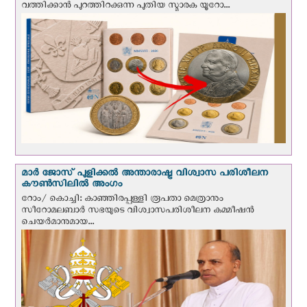
വത്തിക്കാൻ പുറത്തിറക്കുന്ന പുതിയ സ്മാരക യൂറോ...
മാർ ജോസ് പുളിക്കൽ അന്താരാഷ്ട്ര വിശ്വാസ പരിശീലന
കൗൺസിലിൽ അംഗം
റോം/ കൊച്ചി: കാഞ്ഞിരപ്പള്ളി രൂപതാ മെത്രാനും
സീറോമലബാർ സഭയുടെ വിശ്വാസപരിശീലന കമ്മീഷൻ
ചെയർമാനുമായ...