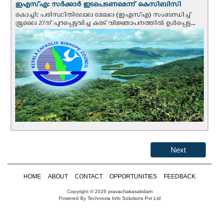
ഇഎസ്എ: സര്‍ക്കാര്‍ ഇടപെടണമെന്ന് കെ‌സി‌ബി‌സി
കൊച്ചി: പരിസ്ഥിതിലോല മേഖല (ഇഎസ്എ) സംബന്ധിച്ച്
ജൂലൈ 27ന് പുറപ്പെടുവിച്ച കരട് വിജ്ഞാപനത്തിൽ ഉൾപ്പെട്ട...
Next
HOME
ABOUT
CONTACT
OPPORTUNITIES
FEEDBACK
Copyright © 2026
pravachakasabdam
Powered By
Technovia Info Solutions Pvt Ltd