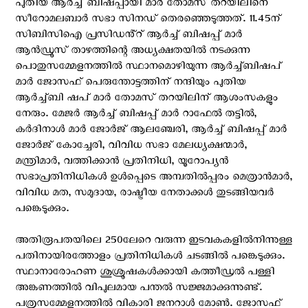
പുതിയ ആർച്ച് ബിഷപ്പായി മാർ തോമസ് തറയിലിനെ
സീറോമലബാർ സഭാ സിനഡ് തെരഞ്ഞെടുത്തത്. 11.45ന്
സിബിസിഐ പ്രസിഡൻ്റ് ആർച്ച് ബിഷപ്പ് മാർ
ആൻഡ്രൂസ് താഴത്തിന്റെ അധ്യക്ഷതയിൽ നടക്കുന്ന
പൊതുസമ്മേളനത്തിൽ സ്ഥാനമൊഴിയുന്ന ആർച്ച്ബിഷപ്
മാർ ജോസഫ് പെരുന്തോട്ടത്തിന് നന്ദിയും പുതിയ
ആർച്ച്ബി ഷപ് മാർ തോമസ് തറയിലിന് ആശംസകളും
നേരും. മേജർ ആർച്ച് ബിഷപ്പ് മാർ റാഫേൽ തട്ടിൽ,
കർദിനാൾ മാർ ജോർജ് ആലഞ്ചേരി, ആർച്ച് ബിഷപ്പ് മാർ
ജോർജ് കോച്ചേരി, വിവിധ സഭാ മേലധ്യക്ഷന്മാർ,
മന്ത്രിമാർ, വത്തിക്കാൻ പ്രതിനിധി, യൂറോപ്യൻ
സഭാപ്രതിനിധികൾ ഉൾപ്പെടെ അമ്പതിൽപ്പരം മെത്രാൻമാർ,
വിവിധ മത, സമുദായ, രാഷ്ട്രീയ നേതാക്കൾ തുടങ്ങിയവർ
പങ്കെടുക്കും.
അതിരൂപതയിലെ 250ലേറെ വരുന്ന ഇടവകകളിൽനിന്നുള്ള
പതിനായിരത്തോളം പ്രതിനിധികൾ ചടങ്ങിൽ പങ്കെടുക്കും.
സ്ഥാനാരോഹണ ശുശ്രൂഷകൾക്കായി കത്തീഡ്രൽ പള്ളി
അങ്കണത്തിൽ വിപുലമായ പന്തൽ സജ്ജമാക്കുന്നുണ്ട്.
പത്രസമ്മേളനത്തിൽ വികാരി ജനറാൾ മോൺ. ജോസഫ്