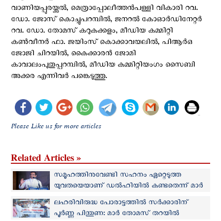
വാണിയപ്പുരയ്ക്കൽ, മെത്രാപ്പോലീത്തൻപള്ളി വികാരി റവ.
ഡോ. ജോസ് കൊച്ചുപറമ്പിൽ, ജനറൽ കോഓർഡിനേറ്റർ
റവ. ഡോ. തോമസ് കറുകക്കളം, മീഡിയ കമ്മിറ്റി
കൺവീനർ ഫാ. ജയിംസ് കൊക്കാവയലിൽ, പിആർഒ
ജോജി ചിറയിൽ, കൈക്കാരൻ ജോമി
കാവാലംപുതുപ്പറമ്പിൽ, മീഡിയ കമ്മിറ്റിയംഗം സൈബി
അക്കര എന്നിവർ പങ്കെടുത്തു.
Please Like us for more articles
Related Articles »
സമൂഹത്തിനുവേണ്ടി സഹനം ഏറ്റെടുത്ത
യുവതയെയാണ് ഡൽഹിയിൽ കണ്ടതെന്ന് മാർ
തോമസ് തറയിൽ
ലഹരിവിരുദ്ധ പോരാട്ടത്തില്‍ സര്‍ക്കാരിന്
പൂര്‍ണ്ണ പിന്തുണ: മാർ തോമസ് തറയിൽ