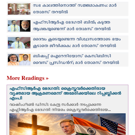
സഭ കാലത്തിനൊത്ത് സജ്ജമാകണം: മാർ
തോമസ് തറയിൽ
എഫ്‌സിആർഎ ഭേദഗതി ബിൽ; കടുത്ത
ആശങ്കയുണ്ടെന്ന് മാർ തോമസ് തറയിൽ
ദൈവം കൂടെയുണ്ടെന്ന വിശ്വാസത്തോടെ ഭയം
കൂടാതെ ജീവിക്കുക: മാർ തോമസ് തറയിൽ
ബിഷപ്പ് ഐറേനിയോസ് കെ‌സി‌ബി‌സി
വൈസ് പ്രസിഡന്‍റ്; മാർ തോമസ് തറയില്‍
ജനറല്‍ സെക്രട്ടറി
More Readings »
എഫ്‌സി‌ആര്‍‌എ ഭേദഗതി: ക്രൈസ്തവർക്കെതിരായ
വ്യക്തമായ ആക്രമണമെന്ന് അമേരിക്കയിലെ റിപ്പബ്ലിക്കൻ
എംപി
വാഷിംഗ്ടണ്‍ ഡി‌സി: കേന്ദ്ര സർക്കാർ നടപ്പാക്കുന്ന
എഫ്സിആർഎ ഭേദഗതി നിയമം ക്രൈസ്തവർക്കെതിരായ...