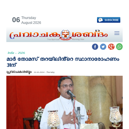
06
Thursday
August 2026
India - 2026
മാർ തോമസ് തറയിലിൻ്റെ സ്ഥാനാരോഹണം
31ന്
പ്രവാചകശബ്ദം
03-10-2024 - Thursday