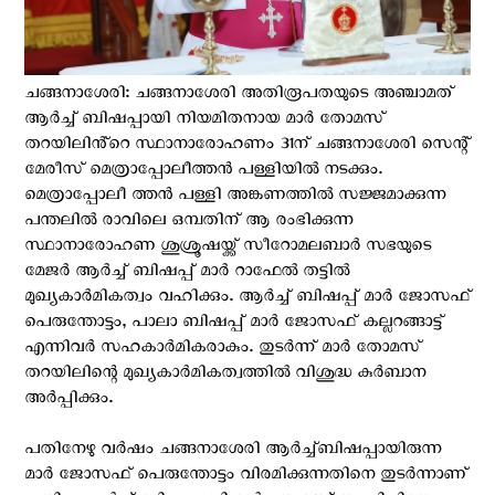
ചങ്ങനാശേരി: ചങ്ങനാശേരി അതിരൂപതയുടെ അഞ്ചാമത്
ആർച്ച്‌ ബിഷപ്പായി നിയമിതനായ മാർ തോമസ്
തറയിലിൻ്റെ സ്ഥാനാരോഹണം 31ന് ചങ്ങനാശേരി സെന്റ്
മേരീസ് മെത്രാപ്പോലീത്തൻ പള്ളിയിൽ നടക്കും.
മെത്രാപ്പോലീ ത്തൻ പള്ളി അങ്കണത്തിൽ സജ്ജമാക്കുന്ന
പന്തലിൽ രാവിലെ ഒമ്പതിന് ആ രംഭിക്കുന്ന
സ്ഥാനാരോഹണ ശുശ്രൂഷയ്ക്ക് സീറോമലബാർ സഭയുടെ
മേജർ ആർച്ച് ബിഷപ്പ് മാർ റാഫേൽ തട്ടിൽ
മുഖ്യകാർമികത്വം വഹിക്കും. ആർച്ച് ബിഷപ്പ് മാർ ജോസഫ്
പെരുന്തോട്ടം, പാലാ ബിഷപ്പ് മാർ ജോസഫ് കല്ലറങ്ങാട്ട്
എന്നിവർ സഹകാർമികരാകും. തുടർന്ന് മാർ തോമസ്
തറയിലിന്റെ മുഖ്യകാർമികത്വത്തിൽ വിശുദ്ധ കുർബാന
അർപ്പിക്കും.
പതിനേഴു വർഷം ചങ്ങനാശേരി ആർച്ച്ബിഷപ്പായിരുന്ന
മാർ ജോസഫ് പെരുന്തോട്ടം വിരമിക്കുന്നതിനെ തുടർന്നാണ്