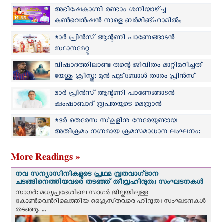
അഭിഷേകാഗ്നി രണ്ടാം ശനിയാഴ്ച്ച
കൺവെൻഷൻ നാളെ ബർമിങ്ഹാമിൽ;
ബിഷപ്പ് മാർ പ്രിൻസ് പാണേങ്ങാടൻ മുഖ്യ
മാർ പ്രിൻസ് ആന്റണി പാണേങ്ങാടൻ
കാർമികൻ
സ്ഥാനമേറ്റു
വിഷാദത്തിലാണ്ട തന്റെ ജീവിതം മാറ്റിമറിച്ചത്
യേശു ക്രിസ്തു: മുൻ ഫുട്ബോൾ താരം പ്രിൻസ്
ബോട്ടെങ്
മാർ പ്രിൻസ് ആന്റണി പാണേങ്ങാടന്‍
ഷംഷാബാദ് രൂപതയുടെ മെത്രാന്‍
മദർ തെരേസ സ്‌കൂളിനു നേരേയുണ്ടായ
അതിക്രമം നഗ്നമായ ക്രമസമാധാന ലംഘനം:
മാർ പ്രിൻസ് പാണേങ്ങാടൻ
More Readings »
നവ സന്യാസിനികളുടെ പ്രഥമ വ്രതവാഗ്‌ദാന
ചടങ്ങിനെത്തിയവരെ തടഞ്ഞ് തീവ്രഹിന്ദുത്വ സംഘടനകള്‍
സാഗർ: മധ്യപ്രദേശിലെ സാഗർ ജില്ലയിലുള്ള
കോൺവെന്‍റിലെത്തിയ ക്രൈസ്‌തവരെ ഹിന്ദുത്വ സംഘടനകൾ
തടഞ്ഞു. ...