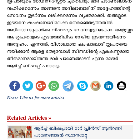
രൂപതയുടെ അഡിനിസ്ട്രേറ്റർ ചുമതലയും മാർ പാണേങ്ങാടൻ
വഹിക്കുമെന്നും അങ്ങനെ അദിലാബാദിന് അദ്ദേഹത്തിന്റെ
സേവനം തുടർന്നും ലഭിക്കുമെന്നും വ്യക്തമാക്കി. തങ്ങളുടെ
ഇടയനെ ഷംഷാബാദിലേക്കു തെരഞ്ഞെടുത്തതിൽ
അദിലാബാദുകാർക്കു വിഷമവും വേദനയുമുണ്ടാകാം. അത്രയ്ക്കും
ആ രൂപതയുടെ ഹൃദയത്തിലിടം നേടിയ ഇടയനായിരുന്നു
അദ്ദേഹം. എന്നാൽ, വിശാലമായ ഷംഷാബാദ് രൂപതയെ
നയിക്കാൻ ആളെ തേടുമ്പോൾ സിനഡിന്റെ ഏകകണ്ഠമായ
തീരുമാനമായിരുന്നു മാർ പാണേങ്ങാടൻ എന്നു മേജർ
ആർച്ച് ബിഷപ്പ് പറഞ്ഞു.
Please Like us for more articles
Related Articles »
ആർച്ച് ബിഷപ്പായി മാർ പ്രിൻസ് ആന്‍റണി
പാണേങ്ങാടൻ സ്ഥാനമേറ്റു