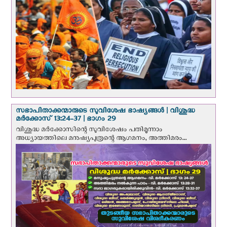
സഭാപിതാക്കന്മാരുടെ സുവിശേഷ ഭാഷ്യങ്ങള്‍ | വിശുദ്ധ
മര്‍ക്കോസ് 13:24-37 | ഭാഗം 29
വിശുദ്ധ മര്‍ക്കോസിന്റെ സുവിശേഷം പതിമൂന്നാം
അധ്യായത്തിലെ മനുഷ്യപുത്രന്റെ ആഗമനം, അത്തിമരം...