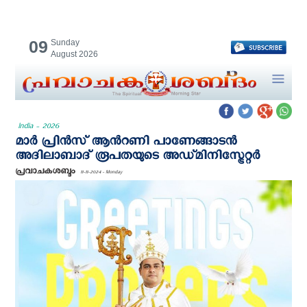
09
Sunday
August 2026
India - 2026
മാർ പ്രിൻസ് ആന്‍റണി പാണേങ്ങാടൻ
അദിലാബാദ് രൂപതയുടെ അഡ്‌മിനിസ്ട്രേറ്റർ
പ്രവാചകശബ്ദം
11-11-2024 - Monday