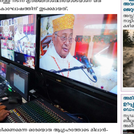
്ഥാനത്തു നടന്ന കൃതജ്ഞതാബലിയോടെയാണ് ഒരു
അവർ
ര്‍ഷികാഘോഷത്തിന് തുടക്കമായത്.
ജെറു
അസ്സ
നാട്ട
കഴിഞ്
അമിത
ഉറപ്
ഡെപ്യ
ന്യൂ
ബില്ലു
അമിത്
ക്കണമെന്ന ഒരേയൊരു ആഗ്രഹത്തോടെ മിലാൻ-