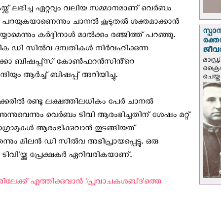
ക്ക് ലഭിച്ച ഏറ്റവും വലിയ സമ്മാനമാണ് വെർബം
ി പറയുകയാണെന്നും ചാനല്‍ കൂടുതൽ ശക്തമാക്കാൻ
സ്പാ
്യാമെന്നും കര്‍ദ്ദിനാള്‍ മാൽക്കം രഞ്ജിത്ത് പറഞ്ഞു.
രക്ത
ക ഡി സിൽവ ദമ്പതികള്‍ നിർവഹിക്കുന്ന
ജീവത
മാഡ്ര
ോലിക്കാ ബിഷപ്പ്സ് കോൺഫറൻസിൻ്റെ
ക്രൈ
ും ആർച്ച് ബിഷപ്പ് അറിയിച്ചു.
ചെയ്ത
്കരിൽ രണ്ടു ലക്ഷത്തിലധികം പേര്‍ ചാനല്‍
ുന്നുവെന്നും വെർബം ടിവി ആരംഭിച്ചതിന് ശേഷം മറ്റ്
ോഗ്രാമുകള്‍ ആരംഭിക്കുവാന്‍ തുടങ്ങിയത്
നും മിലൻ ഡി സിൽവ അഭിപ്രായപ്പെട്ടു. ഒരു
ടിവി'യ്ക്കു പ്രേക്ഷകര്‍ ഏറിവരികയാണ്.
േക്ക് എത്തിക്കുവാന്‍ 'പ്രവാചകശബ്‌ദ'ത്തെ