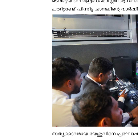
ടെവാട്ടയിലെ ബ്രോഡ്‌കാസ്റ്റർ ആസ
പതിറ്റാണ്ട് പിന്നിട്ട ചാനലിന്റെ വാ
സത്യദൈവമായ യേശുവിനെ പ്രഘോഷി