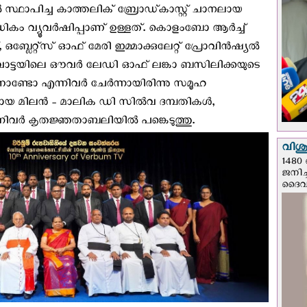
സ്ഥാപിച്ച കാത്തലിക് ബ്രോഡ്‌കാസ്റ്റ് ചാനലായ
തിലധികം വ്യൂവർഷിപ്പാണ് ഉള്ളത്. കൊളംബോ ആർച്ച്
ത്, ഒബ്ലേറ്റ്സ് ഓഫ് മേരി ഇമ്മാക്കുലേറ്റ് പ്രോവിൻഷ്യൽ
വാട്ടയിലെ ഔവർ ലേഡി ഓഫ് ലങ്കാ ബസിലിക്കയുടെ
െർണാണ്ടോ എന്നിവർ ചേർന്നായിരിന്നു സമൂഹ
യ മിലൻ - മാലിക ഡി സിൽവ ദമ്പതികള്‍,
ിവര്‍ കൃതജ്ഞതാബലിയില്‍ പങ്കെടുത്തു.
വിശുദ
1480 
ജനിച്
ദൈവന