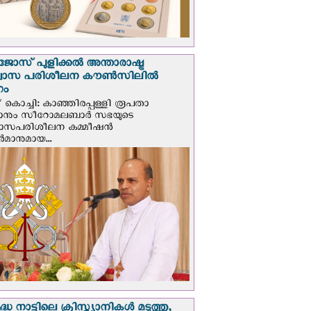
ജോസ് പുളിക്കൽ അന്താരാഷ്ട്ര
്വാസ പരിശീലന കൗൺസിലിൽ
ഗം
 കൊച്ചി: കാഞ്ഞിരപ്പള്ളി രൂപതാ
രാനും സീറോമലബാർ സഭയുടെ
വാസപരിശീലന കമ്മീഷൻ
മാനുമായ...
്ധ നാട്ടിലെ ക്രിസ്ത്യാനികൾ മടുത്തു,