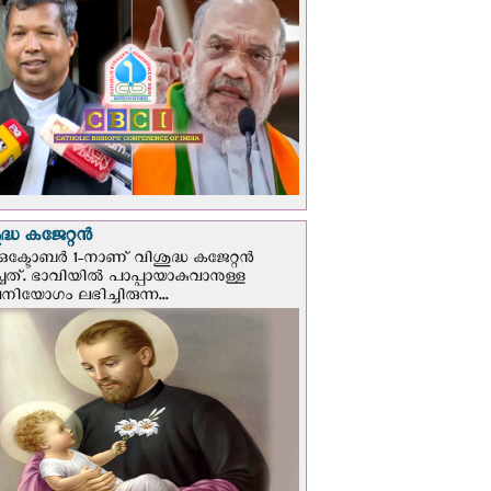
്ധ കജേറ്റന്‍
ഒക്ടോബര്‍ 1-നാണ് വിശുദ്ധ കജേറ്റന്‍
ചത്. ഭാവിയില്‍ പാപ്പായാകുവാനുള്ള
ിയോഗം ലഭിച്ചിരുന്ന...