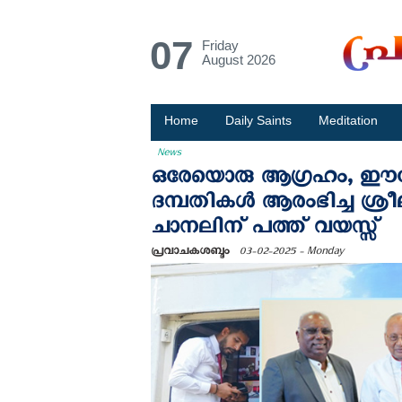
07
Friday
August 2026
Home
Daily Saints
Meditation
News
ഒരേയൊരു ആഗ്രഹം, ഈ
ദമ്പതികള്‍ ആരംഭിച്ച ശ്
ചാനലിന് പത്ത് വയസ്സ്
പ്രവാചകശബ്ദം
03-02-2025 - Monday