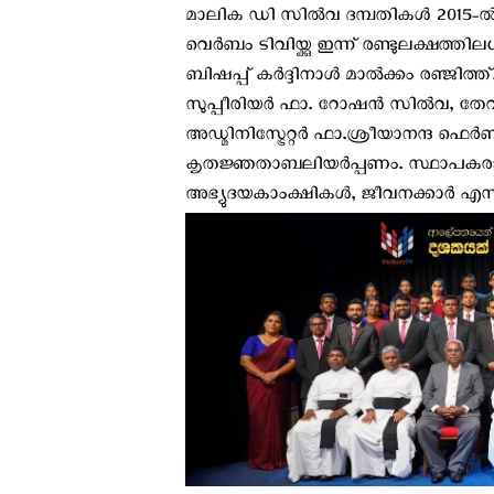
മാലിക ഡി സിൽവ ദമ്പതികള്‍ 2015-ൽ 
വെർബം ടിവിയ്ക്കു ഇന്ന് രണ്ടുലക്ഷത്
ബിഷപ്പ് കര്‍ദ്ദിനാള്‍ മാൽക്കം രഞ്ജിത്
സുപ്പീരിയര്‍ ഫാ. റോഷൻ സിൽവ, തേ
അഡ്മിനിസ്ട്രേറ്റർ ഫാ.ശ്രീയാനന്ദ ഫ
കൃതജ്ഞതാബലിയര്‍പ്പണം. സ്ഥാപകരാ
അഭ്യുദയകാംക്ഷികൾ, ജീവനക്കാര്‍ എന്ന