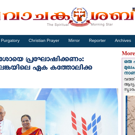
Purgatory
Christian Prayer
Mirror
Reporter
Archives
More
ശോയെ പ്രഘോഷിക്കണം:
ഒരു 
രീലങ്കയിലെ ഏക കത്തോലിക്ക
മുഖച
നാണയ
വത്തി
ആദ്യമ
സ്മാര