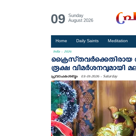
09
Sunday
August 2026
Home
Daily Saints
Meditation
India - 2026
ക്രൈസ്‌തവർക്കെതിരായ ആ
രൂക്ഷ വിമർശനവുമായി മല
പ്രവാചകശബ്ദം
03-01-2026 - Saturday