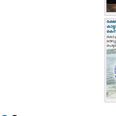
രക്ഷ
കാട്
കെസ
കൊച്
മത്സ്
പെടുമ്