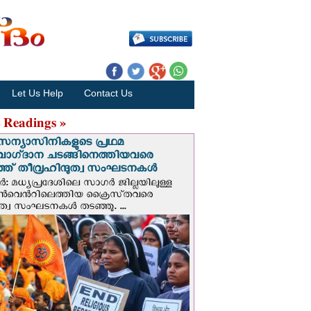
Let Us Help
Contact Us
 Readings »
സന്യാസിനികളുടെ പ്രഥമ
വാഗ്‌ദാന ചടങ്ങിനെത്തിയവരെ
ഞ് തീവ്രഹിന്ദുത്വ സംഘടനകള്‍
: മധ്യപ്രദേശിലെ സാഗർ ജില്ലയിലുള്ള
െന്‍റിലെത്തിയ ക്രൈസ്‌തവരെ
ദുത്വ സംഘടനകൾ തടഞ്ഞു. ...