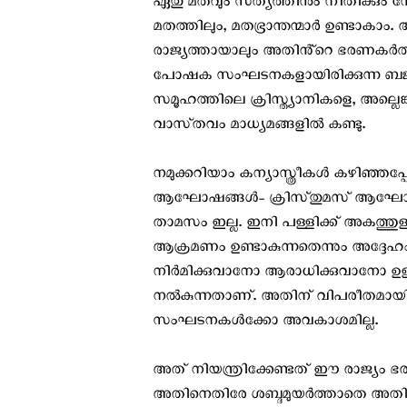
ഏതു മതവും സത്യത്തിനും നീതിക്കും 
മതത്തിലും, മതഭ്രാന്തന്മാർ ഉണ്ടാകാം. 
രാജ്യത്തായാലും അതിൻ്റെ ഭരണകർത്
പോഷക സംഘടനകളായിരിക്കുന്ന ബജ്‌റ
സമൂഹത്തിലെ ക്രിസ്ത്യാനികളെ, അല്ലെ
വാസ്‌തവം മാധ്യമങ്ങളിൽ കണ്ടു.
നമുക്കറിയാം കന്യാസ്ത്രീകൾ കഴിഞ്ഞ
ആഘോഷങ്ങൾ- ക്രിസ്‌തുമസ് ആഘോഷങ
താമസം ഇല്ല. ഇനി പള്ളിക്ക് അകത്
ആക്രമണം ഉണ്ടാകുന്നതെന്നും അദ്ദേഹ
നിർമിക്കുവാനോ ആരാധിക്കുവാനോ ഉള്ള
നൽകുന്നതാണ്. അതിന് വിപരീതമായി 
സംഘടനകൾക്കോ അവകാശമില്ല.
അത് നിയന്ത്രിക്കേണ്ടത് ഈ രാജ്യം 
അതിനെതിരേ ശബ്ദ‌മുയർത്താതെ അതി