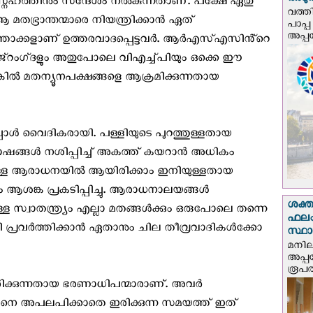
അടുത്
സ്നേഹത്തിനും സന്ദേശം നൽകുന്നതാണ്. പക്ഷേ ഏതു
വത്തി
ആ മതഭ്രാന്തന്മാരെ നിയന്ത്രിക്കാൻ ഏത്
പാപ്പ
അപ്പ
താക്കളാണ് ഉത്തരവാദപ്പെട്ടവര്‍. ആർഎസ്എസിൻ്റെ
ംഗ്‌ദളും അതുപോലെ വിഎച്ച്‌പിയും ഒക്കെ ഈ
ങ്കിൽ മതന്യൂനപക്ഷങ്ങളെ ആക്രമിക്കുന്നതായ
പ്പോൾ വൈദികരായി. പള്ളിയുടെ പുറത്തുള്ളതായ
്ങൾ നശിപ്പിച്ച് അകത്ത് കയറാൻ അധികം
തുള്ള ആരാധനയിൽ ആയിരിക്കാം ഇനിയുള്ളതായ
ം ആശങ്ക പ്രകടിപ്പിച്ചു. ആരാധനാലയങ്ങൾ
ശക്ത
 സ്വാതന്ത്ര്യം എല്ലാ മതങ്ങൾക്കും ഒരുപോലെ തന്നെ
ഫലം
പ്രവർത്തിക്കാൻ ഏതാനും ചില തീവ്രവാദികൾക്കോ
സ്ഥ
മനില
അപ്പ
രൂപത
ഭരിക്കുന്നതായ ഭരണാധിപന്മാരാണ്. അവർ
നെ അപലപിക്കാതെ ഇരിക്കുന്ന സമയത്ത് ഇത്