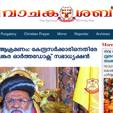
Purgatory
Christian Prayer
Mirror
Reporter
Archives
More
ക്രമണം: കേന്ദ്രസർക്കാരിനെതിരേ
നവ 
ങ്കര ഓർത്തഡോക്സ് സഭാധ്യക്ഷൻ
വ്രത
തടഞ്
സാഗർ
കോൺവ
ഹിന്