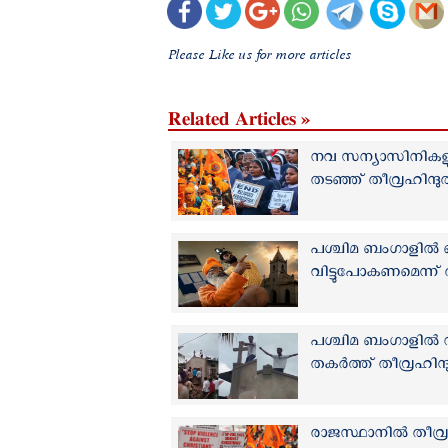
Please Like us for more articles
Related Articles »
നവ സന്യാസിനികളുട
തടഞ്ഞ് തീവ്രഹിന്ദ
പശ്ചിമ ബംഗാളിൽ 
വിട്ടുപോകണമെന്ന് 
പശ്ചിമ ബംഗാളിൽ 
തകര്‍ത്ത് തീവ്രഹിന്
രാജസ്ഥാനിൽ തീവ്രഹി