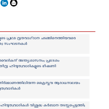
െ പ്രഥമ വ്രതവാഗ്‌ദാന ചടങ്ങിനെത്തിയവരെ
ുത്വ സംഘടനകള്‍
വൈദികന് അന്ത്യശാസനം; പ്രദേശം
തീവ്ര ഹിന്ദുത്വവാദികളുടെ ഭീഷണി
നിർമ്മാണത്തിലിരുന്ന ക്രൈസ്തവ ആരാധനാലയം
ദുത്വവാദികള്‍
ന്ദുത്വവാദികള്‍ വിശുദ്ധ കുര്‍ബാന തടസ്സപ്പെടുത്തി;