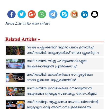
Please Like us for more articles
Related Articles »
വ്യാജ പശുക്കടത്ത് ആരോപണം ഉന്നയിച്ച്
ഒഡീഷയില്‍ ക്രൈസ്തവര്‍ക്ക് നേരെ ക്രൂരമര്‍ദ്ദനം
ഒഡീഷയില്‍ തീവ്ര ഹിന്ദുത്വവാദികളുടെ
ആക്രമണങ്ങളിൽ പ്രതിഷേധിച്ച്
ആയിരക്കണക്കിന് ക്രൈസ്തവരുടെ റാലി
ഒഡീഷയിൽ വൈദികർക്കും സന്യസ്തര്‍ക്കും
നേരേ ഉണ്ടായ ആക്രമണത്തിൽ
നടപടിയെടുക്കണമെന്ന്‍ ആർച്ച് ബിഷപ്പ്
ഒഡീഷയില്‍ വൈദികർക്കു നേരെയുണ്ടായ
ആൻഡ്രൂസ് താഴത്ത്
ആക്രമണം ഒറ്റപ്പെട്ട സംഭവമല്ല, അസഹിഷ്ണുത
രാജ്യത്തു വര്‍ദ്ധിക്കുന്നു: സി‌ബി‌സി‌ഐ
ഒഡീഷയിലും ആക്രമണം: സംഘപരിവാറിന്റെ
ക്രൈസ്തവ വേട്ട അവസാനിപ്പിക്കണമെന്ന്