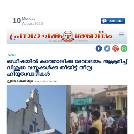
10
Monday
August 2026
News
ഒഡീഷയില്‍ കത്തോലിക്ക ദേവാലയം ആക്രമിച്ച്
വിശുദ്ധ വസ്തുക്കൾക്കു തീയിട്ട് തീവ്ര
ഹിന്ദുത്വവാദികള്‍
പ്രവാചകശബ്ദം
07-03-2026 - Saturday