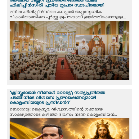
ശക്തമായ മിഷ്ണറി പ്രവർത്തനങ്ങൾക്കു ഫലം;
ഫിലിപ്പീൻസിൽ പുതിയ രൂപത സ്ഥാപിതമായി
മനില: ഫിലിപ്പീൻസിലെ കലപ്പാൻ അപ്പസ്തോലിക
വികാരിയാത്തിനെ പൂർണ്ണ രൂപതയായി ഉയർത്തിക്കൊണ്ടുള്ള...
"ക്രിസ്തുരാജന്‍ നീണാള്‍ വാഴട്ടെ"; സത്യപ്രതിജ്ഞ
ചടങ്ങിനിടെ വിശ്വാസ പ്രഘോഷണവുമായി
കൊളംബിയയുടെ പ്രസിഡന്‍റ്
ബൊഗോട്ട: ക്രൈസ്തവ വിശ്വാസത്തിന്റെ ശക്തമായ
സാക്ഷ്യത്തോടെ കഴിഞ്ഞ ദിവസം നടന്ന കൊളംബിയന്‍...