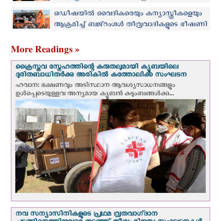
സീറോ മലബാർ സഭ
ഒഡീഷയില്‍ വൈദികരെയും കന്യാസ്ത്രീകളെയും
ആക്രമിച്ച് ബജ്‌റംഗ്ദൾ തീവ്രവാദികളുടെ ഭീഷണി
More Readings »
ക്രൈസ്തവ സ്നേഹത്തിന്റെ കരുതലുമായി ക്യൂബയിലെ
ദുരിതബാധിതർക്കു അരികിൽ കത്തോലിക്ക സംഘടന
ഹവാന: ഭക്ഷണവും അടിസ്ഥാന ആവശ്യസാധനങ്ങളും
ഉള്‍പ്പെടെയുള്ളവ അന്യമായ ക്യൂബൻ കുടുംബങ്ങൾക്കു...
നവ സന്യാസിനികളുടെ പ്രഥമ വ്രതവാഗ്‌ദാന