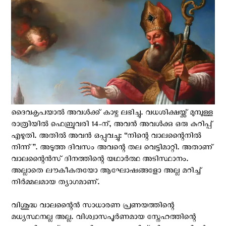
ദൈവകൃപയാൽ അവൾക്ക് കാഴ്ച ലഭിച്ചു. വധശിക്ഷയ്ക്ക് മുമ്പുള്ള
രാത്രിയിൽ ഫെബ്രുവരി 14-ന്, അവൻ അവൾക്കു ഒരു കുറിപ്പ്
എഴുതി. അതിൽ അവൻ ഒപ്പുവച്ചു: “നിന്റെ വാലന്റൈനിൽ
നിന്ന്”. അടുത്ത ദിവസം അവന്റെ തല വെട്ടിമാറ്റി. അതാണ്
വാലന്റൈൻസ് ദിനത്തിന്റെ യഥാർത്ഥ അടിസ്ഥാനം.
അല്ലാതെ ലൗകീകതയോ ആഘോഷങ്ങളോ അല്ല മറിച്ച്
നിർമ്മലമായ ത്യാഗമാണ്.
വിശുദ്ധ വാലന്റൈൻ സാധാരണ പ്രണയത്തിന്റെ
മധ്യസ്ഥനല്ല അല്ല. വിശ്വാസപൂർണമായ സ്നേഹത്തിന്റെ