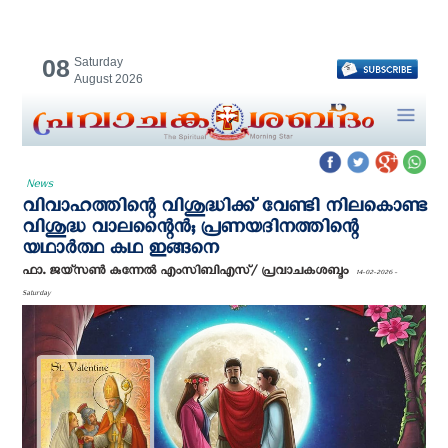
08
Saturday
August 2026
News
വിവാഹത്തിന്റെ വിശുദ്ധിക്ക് വേണ്ടി നിലകൊണ്ട
വിശുദ്ധ വാലന്റൈൻ; പ്രണയദിനത്തിന്റെ
യഥാർത്ഥ കഥ ഇങ്ങനെ
ഫാ. ജയ്സൺ കുന്നേൽ എം‌സി‌ബി‌എസ്/ പ്രവാചകശബ്ദം
14-02-2026 -
Saturday