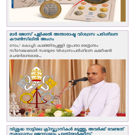
മാർ ജോസ് പുളിക്കൽ അന്താരാഷ്ട്ര വിശ്വാസ പരിശീലന
കൗൺസിലിൽ അംഗം
റോം/ കൊച്ചി: കാഞ്ഞിരപ്പള്ളി രൂപതാ മെത്രാനും
സീറോമലബാർ സഭയുടെ വിശ്വാസപരിശീലന കമ്മീഷൻ
ചെയർമാനുമായ...
വിശുദ്ധ നാട്ടിലെ ക്രിസ്ത്യാനികൾ മടുത്തു, അവർക്ക് വേണ്ടത്