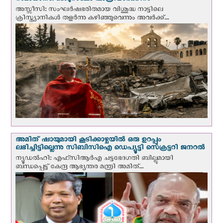
സമാധാനം: ജെറുസലേം പാത്രിയാര്‍ക്കീസ്
അസ്സീസി: സംഘര്‍ഷഭരിതമായ വിശുദ്ധ നാട്ടിലെ
ക്രിസ്ത്യാനികൾ തളര്‍ന്നു കഴിഞ്ഞുവെന്നും അവർക്ക്...
അമിത് ഷായുമായി കൂടിക്കാഴ്ചയില്‍ ഒരു ഉറപ്പും
ലഭിച്ചിട്ടില്ലെന്നു സിബിസിഐ ഡെപ്യൂട്ടി സെക്രട്ടറി ജനറല്‍
ന്യൂഡല്‍ഹി: എഫ്‌സിആര്‍എ ചട്ടഭേദഗതി ബില്ലുമായി
ബന്ധപ്പെട്ട് കേന്ദ്ര ആഭ്യന്തര മന്ത്രി അമിത്...