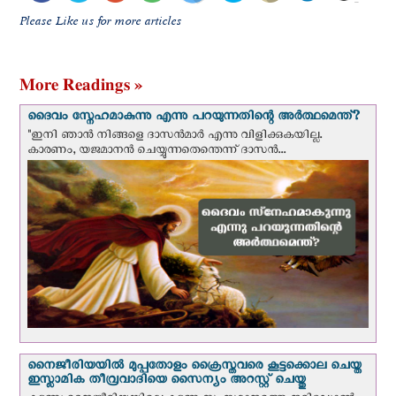
Please Like us for more articles
More Readings »
ദൈവം സ്നേഹമാകുന്നു എന്നു പറയുന്നതിന്റെ അർത്ഥമെന്ത്?
"ഇനി ഞാന്‍ നിങ്ങളെ ദാസന്‍മാര്‍ എന്നു വിളിക്കുകയില്ല.
കാരണം, യജമാനന്‍ ചെയ്യുന്നതെന്തെന്ന് ദാസന്‍...
നൈജീരിയയില്‍ മുപ്പതോളം ക്രൈസ്തവരെ കൂട്ടക്കൊല ചെയ്ത
ഇസ്ലാമിക തീവ്രവാദിയെ സൈന്യം അറസ്റ്റ് ചെയ്തു