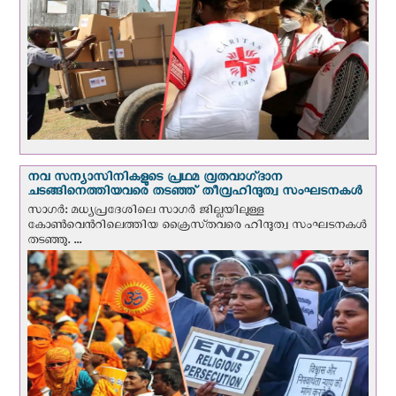
നവ സന്യാസിനികളുടെ പ്രഥമ വ്രതവാഗ്‌ദാന
ചടങ്ങിനെത്തിയവരെ തടഞ്ഞ് തീവ്രഹിന്ദുത്വ സംഘടനകള്‍
സാഗർ: മധ്യപ്രദേശിലെ സാഗർ ജില്ലയിലുള്ള
കോൺവെന്‍റിലെത്തിയ ക്രൈസ്‌തവരെ ഹിന്ദുത്വ സംഘടനകൾ
തടഞ്ഞു. ...