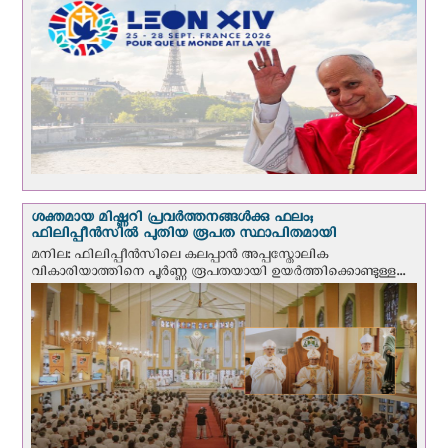
ശക്തമായ മിഷ്ണറി പ്രവർത്തനങ്ങൾക്കു ഫലം;
ഫിലിപ്പീൻസിൽ പുതിയ രൂപത സ്ഥാപിതമായി
മനില: ഫിലിപ്പീൻസിലെ കലപ്പാൻ അപ്പസ്തോലിക
വികാരിയാത്തിനെ പൂർണ്ണ രൂപതയായി ഉയർത്തിക്കൊണ്ടുള്ള...