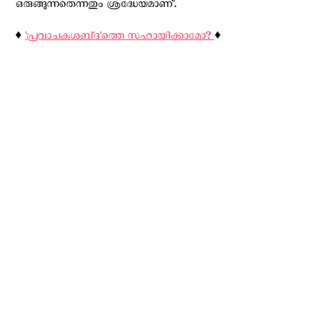
ഒരുങ്ങുന്നതെന്നതും ശ്രദ്ധേയമാണ്.
♦️
'പ്രവാചകശബ്‌ദ'ത്തെ സഹായിക്കാമോ?
♦️