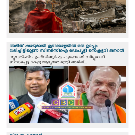
അമിത് ഷായുമായി കൂടിക്കാഴ്ചയില്‍ ഒരു ഉറപ്പും
ലഭിച്ചിട്ടില്ലെന്നു സിബിസിഐ ഡെപ്യൂട്ടി സെക്രട്ടറി ജനറല്‍
ന്യൂഡല്‍ഹി: എഫ്‌സിആര്‍എ ചട്ടഭേദഗതി ബില്ലുമായി
ബന്ധപ്പെട്ട് കേന്ദ്ര ആഭ്യന്തര മന്ത്രി അമിത്...