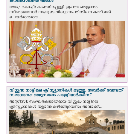
കൗൺസിലിൽ അംഗം
റോം/ കൊച്ചി: കാഞ്ഞിരപ്പള്ളി രൂപതാ മെത്രാനും
സീറോമലബാർ സഭയുടെ വിശ്വാസപരിശീലന കമ്മീഷൻ
ചെയർമാനുമായ...
വിശുദ്ധ നാട്ടിലെ ക്രിസ്ത്യാനികൾ മടുത്തു, അവർക്ക് വേണ്ടത്
സമാധാനം: ജെറുസലേം പാത്രിയാര്‍ക്കീസ്
അസ്സീസി: സംഘര്‍ഷഭരിതമായ വിശുദ്ധ നാട്ടിലെ
ക്രിസ്ത്യാനികൾ തളര്‍ന്നു കഴിഞ്ഞുവെന്നും അവർക്ക്...