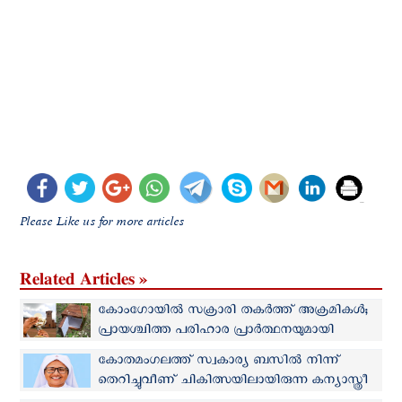
Please Like us for more articles
Related Articles »
കോംഗോയിൽ സക്രാരി തകര്‍ത്ത് അക്രമികള്‍;
പ്രായശ്ചിത്ത പരിഹാര പ്രാര്‍ത്ഥനയുമായി
സഭാനേതൃത്വം
കോതമംഗലത്ത് സ്വകാര്യ ബസിൽ നിന്ന്
തെറിച്ചുവീണ് ചികിത്സയിലായിരുന്ന കന്യാസ്ത്രീ