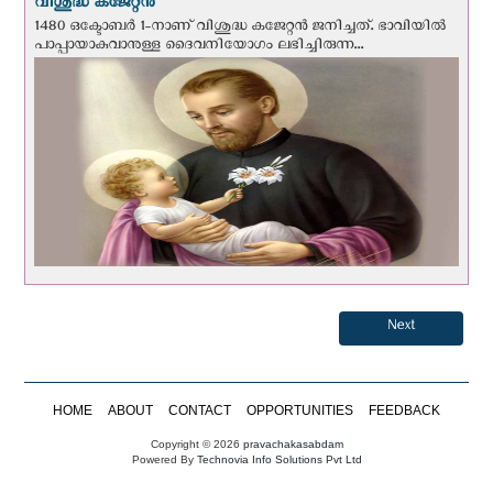
വിശുദ്ധ കജേറ്റന്‍
1480 ഒക്ടോബര്‍ 1-നാണ് വിശുദ്ധ കജേറ്റന്‍ ജനിച്ചത്. ഭാവിയില്‍
പാപ്പായാകുവാനുള്ള ദൈവനിയോഗം ലഭിച്ചിരുന്ന...
Next
HOME
ABOUT
CONTACT
OPPORTUNITIES
FEEDBACK
Copyright © 2026
pravachakasabdam
Powered By
Technovia Info Solutions Pvt Ltd