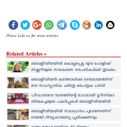
Please Like us for more articles
Related Articles »
ബൊളീവിയയിൽ കൊല്ലപ്പെട്ട യുവ പോളിഷ്
മിഷ്ണറിയുടെ നാമകരണ നടപടികൾക്ക് തുടക്കം
ബൊളീവിയന്‍ കത്തോലിക്ക ദേവാലയത്തിന്
മത സാംസ്കാരിക ചരിത്ര പൈതൃക പദവി
പീഡാനുഭവ വാരത്തിന്റെ ഭാഗമായി ടൂറിനിലെ
തിരുകച്ചയുടെ പകര്‍പ്പുകള്‍ ബൊളീവിയയില്‍
പ്രദര്‍ശനത്തിന്
ബൊളീവിയയില്‍ സമാധാനം പുലരുന്നതിന്
വേണ്ടി ദിവ്യകാരുണ്യ പ്രദിക്ഷണവും
പ്രാര്‍ത്ഥനയുമായി സഭാനേതൃത്വം