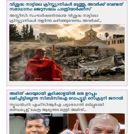
വിശുദ്ധ നാട്ടിലെ ക്രിസ്ത്യാനികൾ മടുത്തു, അവർക്ക് വേണ്ടത്
സമാധാനം: ജെറുസലേം പാത്രിയാര്‍ക്കീസ്
അസ്സീസി: സംഘര്‍ഷഭരിതമായ വിശുദ്ധ നാട്ടിലെ
ക്രിസ്ത്യാനികൾ തളര്‍ന്നു കഴിഞ്ഞുവെന്നും അവർക്ക്...
അമിത് ഷായുമായി കൂടിക്കാഴ്ചയില്‍ ഒരു ഉറപ്പും
ലഭിച്ചിട്ടില്ലെന്നു സിബിസിഐ ഡെപ്യൂട്ടി സെക്രട്ടറി ജനറല്‍
ന്യൂഡല്‍ഹി: എഫ്‌സിആര്‍എ ചട്ടഭേദഗതി ബില്ലുമായി
ബന്ധപ്പെട്ട് കേന്ദ്ര ആഭ്യന്തര മന്ത്രി അമിത്...