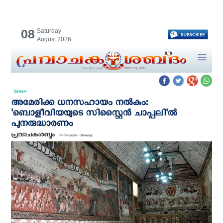
08
Saturday
August 2026
News
അമേരിക്ക ധനസഹായം നല്‍കും:
'ബൊളീവിയയുടെ സിസ്റ്റൈന്‍ ചാപ്പലി'ല്‍
പുനരുദ്ധാരണം
പ്രവാചകശബ്ദം
27-04-2026 - Monday