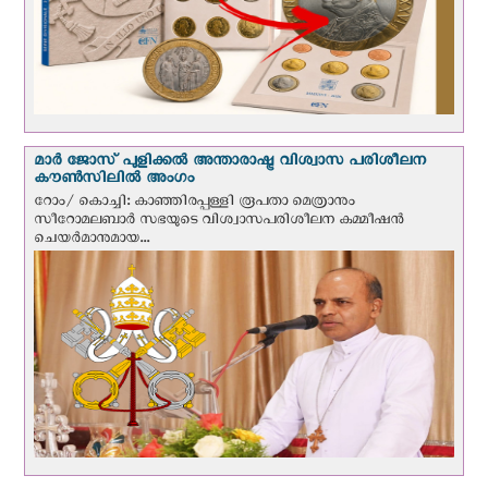
മാർ ജോസ് പുളിക്കൽ അന്താരാഷ്ട്ര വിശ്വാസ പരിശീലന
കൗൺസിലിൽ അംഗം
റോം/ കൊച്ചി: കാഞ്ഞിരപ്പള്ളി രൂപതാ മെത്രാനും
സീറോമലബാർ സഭയുടെ വിശ്വാസപരിശീലന കമ്മീഷൻ
ചെയർമാനുമായ...