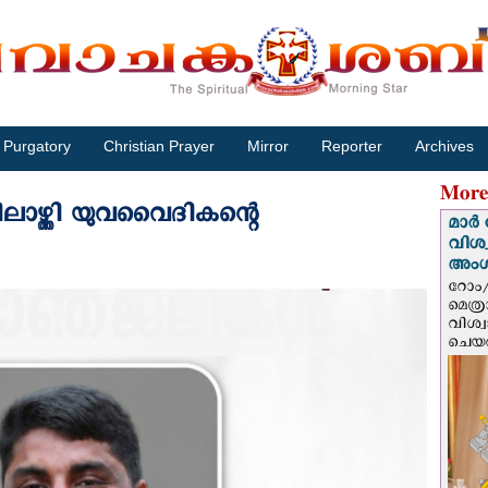
Purgatory
Christian Prayer
Mirror
Reporter
Archives
More
ലാഴ്ത്തി യുവവൈദികന്റെ
മാർ 
വിശ
അം
റോം/
മെത്
വിശ്
ചെയർ