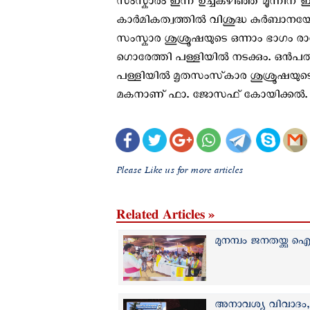
സംസ്ക‌ാരം ഇന്ന് ഉച്ചകഴിഞ്ഞ് മൂന്നിന് 
കാർമികത്വത്തിൽ വിശുദ്ധ കുർബാനയ
സംസ്കാര ശുശ്രൂഷയുടെ ഒന്നാം ഭാഗം രാ
ഗൊരേത്തി പള്ളിയിൽ നടക്കും. ഒന്
പള്ളിയിൽ മൃതസംസ്‌കാര ശുശ്രൂഷയുടെ
മകനാണ് ഫാ. ജോസഫ് കോയിക്കൽ. 
Please Like us for more articles
Related Articles »
മുനമ്പം ജനതയ്ക്കു 
അനാവശ്യ വിവാദം, സ