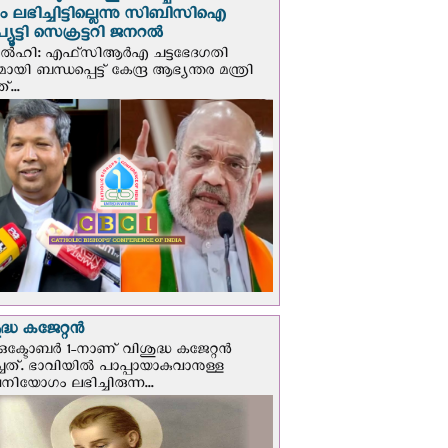
പും ലഭിച്ചിട്ടില്ലെന്നു സിബിസിഐ
ൂട്ടി സെക്രട്ടറി ജനറല്‍
ഡല്‍ഹി: എഫ്‌സിആര്‍എ ചട്ടഭേദഗതി
മായി ബന്ധപ്പെട്ട് കേന്ദ്ര ആഭ്യന്തര മന്ത്രി
...
്ധ കജേറ്റന്‍
ഒക്ടോബര്‍ 1-നാണ് വിശുദ്ധ കജേറ്റന്‍
ചത്. ഭാവിയില്‍ പാപ്പായാകുവാനുള്ള
ിയോഗം ലഭിച്ചിരുന്ന...