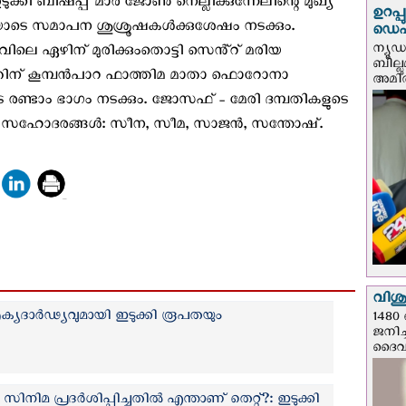
ഇടുക്കി ബിഷപ്പ് മാർ ജോൺ നെല്ലിക്കുന്നേലിന്റെ മുഖ്യ
ഉറപ്
ോടെ സമാപന ശുശ്രൂഷകൾക്കുശേഷം നടക്കും.
ഡെപ്യ
ന്യൂ
വിലെ ഏഴിന് മുരിക്കുംതൊട്ടി സെൻ്റ് മരിയ
ബില്ലു
‍പതിന് കൂമ്പൻപാറ ഫാത്തിമ മാതാ ഫൊറോനാ
അമിത്
 രണ്ടാം ഭാഗം നടക്കും. ജോസഫ് - മേരി ദമ്പതികളുടെ
സഹോദരങ്ങൾ: സീന, സീമ, സാജൻ, സന്തോഷ്.
വിശുദ
ഐക്യദാര്‍ഢ്യവുമായി ഇടുക്കി രൂപതയും
1480 
ജനിച്
ദൈവന
ിനിമ പ്രദർശിപ്പിച്ചതിൽ എന്താണ് തെറ്റ്?: ഇടുക്കി