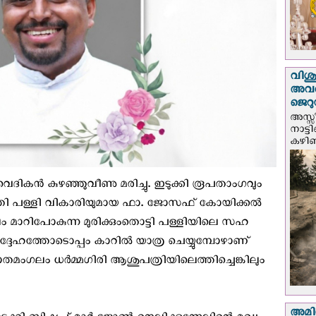
വിശുദ
അവർ
ജെറു
അസ്സ
നാട്ട
കഴിഞ്
ദികൻ കുഴഞ്ഞുവീണു മരിച്ചു. ഇടുക്കി രൂപതാംഗവും
രേത്തി പള്ളി വികാരിയുമായ ഫാ. ജോസഫ് കോയിക്കൽ
 സ്ഥലം മാറിപോകുന്ന മുരിക്കുംതൊട്ടി പള്ളിയിലെ സഹ
ദ്ദേഹത്തോടൊപ്പം കാറിൽ യാത്ര ചെയ്യുമ്പോഴാണ്
മംഗലം ധർമ്മഗിരി ആശുപത്രിയിലെത്തിച്ചെങ്കിലും
അമിത