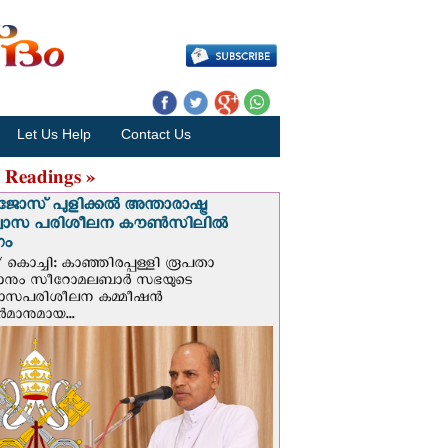
Let Us Help
Contact Us
 Readings »
ജോസ് പുളിക്കൽ അന്താരാഷ്ട്ര
്വാസ പരിശീലന കൗൺസിലിൽ
ഗം
 കൊച്ചി: കാഞ്ഞിരപ്പള്ളി രൂപതാ
രാനും സീറോമലബാർ സഭയുടെ
വാസപരിശീലന കമ്മീഷൻ
മാനുമായ...