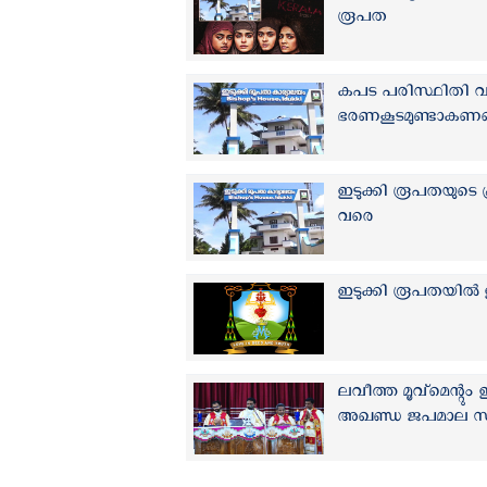
രൂപത
കപട പരിസ്ഥിതി വാ
ഭരണകൂടമുണ്ടാകണമെ
ഇടുക്കി രൂപതയുടെ
വരെ
ഇടുക്കി രൂപതയില്‍ 
ലവീത്ത മൂവ്മെന്റു
അഖണ്ഡ ജപമാല സമര