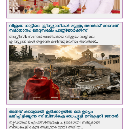
വിശുദ്ധ നാട്ടിലെ ക്രിസ്ത്യാനികൾ മടുത്തു, അവർക്ക് വേണ്ടത്
സമാധാനം: ജെറുസലേം പാത്രിയാര്‍ക്കീസ്
അസ്സീസി: സംഘര്‍ഷഭരിതമായ വിശുദ്ധ നാട്ടിലെ
ക്രിസ്ത്യാനികൾ തളര്‍ന്നു കഴിഞ്ഞുവെന്നും അവർക്ക്...
അമിത് ഷായുമായി കൂടിക്കാഴ്ചയില്‍ ഒരു ഉറപ്പും
ലഭിച്ചിട്ടില്ലെന്നു സിബിസിഐ ഡെപ്യൂട്ടി സെക്രട്ടറി ജനറല്‍
ന്യൂഡല്‍ഹി: എഫ്‌സിആര്‍എ ചട്ടഭേദഗതി ബില്ലുമായി
ബന്ധപ്പെട്ട് കേന്ദ്ര ആഭ്യന്തര മന്ത്രി അമിത്...