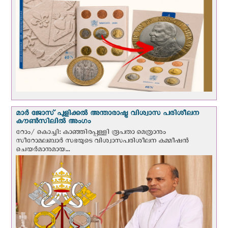
മാർ ജോസ് പുളിക്കൽ അന്താരാഷ്ട്ര വിശ്വാസ പരിശീലന
കൗൺസിലിൽ അംഗം
റോം/ കൊച്ചി: കാഞ്ഞിരപ്പള്ളി രൂപതാ മെത്രാനും
സീറോമലബാർ സഭയുടെ വിശ്വാസപരിശീലന കമ്മീഷൻ
ചെയർമാനുമായ...