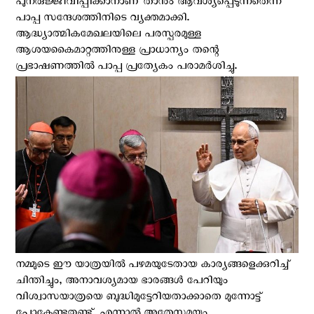
പുനരുജ്ജീവിപ്പിക്കാനാണ് താനും ആവശ്യപ്പെടുന്നതെന്ന്
പാപ്പ സന്ദേശത്തിനിടെ വ്യക്തമാക്കി.
ആദ്ധ്യാത്മികമേഖലയിലെ പരസ്പരമുള്ള
ആശയകൈമാറ്റത്തിനുള്ള പ്രാധാന്യം തന്റെ
പ്രഭാഷണത്തിൽ പാപ്പ പ്രത്യേകം പരാമർശിച്ചു.
നമ്മുടെ ഈ യാത്രയിൽ പഴമയുടേതായ കാര്യങ്ങളെക്കുറിച്ച്
ചിന്തിച്ചും, അനാവശ്യമായ ഭാരങ്ങൾ പേറിയും
വിശ്വാസയാത്രയെ ബുദ്ധിമുട്ടേറിയതാക്കാതെ മുന്നോട്ട്