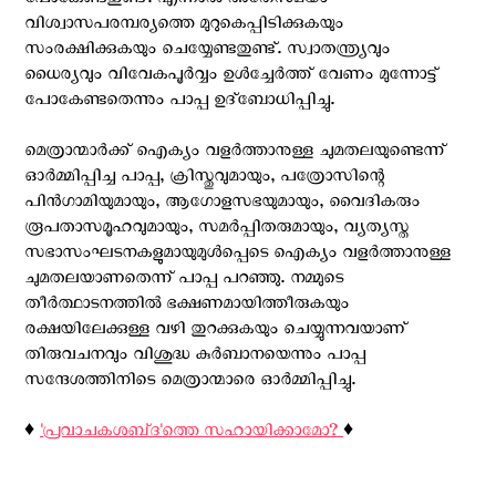
പോകേണ്ടതുണ്ട്. എന്നാൽ അതേസമയം
വിശ്വാസപരമ്പര്യത്തെ മുറുകെപ്പിടിക്കുകയും
സംരക്ഷിക്കുകയും ചെയ്യേണ്ടതുണ്ട്. സ്വാതന്ത്ര്യവും
ധൈര്യവും വിവേകപൂർവ്വം ഉൾച്ചേർത്ത് വേണം മുന്നോട്ട്
പോകേണ്ടതെന്നും പാപ്പ ഉദ്‌ബോധിപ്പിച്ചു.
മെത്രാന്മാർക്ക് ഐക്യം വളർത്താനുള്ള ചുമതലയുണ്ടെന്ന്
ഓർമ്മിപ്പിച്ച പാപ്പ, ക്രിസ്തുവുമായും, പത്രോസിന്റെ
പിൻഗാമിയുമായും, ആഗോളസഭയുമായും, വൈദികരും
രൂപതാസമൂഹവുമായും, സമർപ്പിതരുമായും, വ്യത്യസ്ത
സഭാസംഘടനകളുമായുമുൾപ്പെടെ ഐക്യം വളർത്താനുള്ള
ചുമതലയാണതെന്ന് പാപ്പ പറഞ്ഞു. നമ്മുടെ
തീർത്ഥാടനത്തിൽ ഭക്ഷണമായിത്തീരുകയും
രക്ഷയിലേക്കുള്ള വഴി തുറക്കുകയും ചെയ്യുന്നവയാണ്
തിരുവചനവും വിശുദ്ധ കുർബാനയെന്നും പാപ്പ
സന്ദേശത്തിനിടെ മെത്രാന്മാരെ ഓര്‍മ്മിപ്പിച്ചു.
♦️
'പ്രവാചകശബ്‌ദ'ത്തെ സഹായിക്കാമോ?
♦️