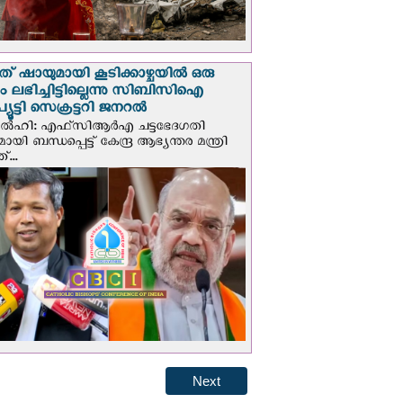
് ഷായുമായി കൂടിക്കാഴ്ചയില്‍ ഒരു
പും ലഭിച്ചിട്ടില്ലെന്നു സിബിസിഐ
ൂട്ടി സെക്രട്ടറി ജനറല്‍
ഡല്‍ഹി: എഫ്‌സിആര്‍എ ചട്ടഭേദഗതി
മായി ബന്ധപ്പെട്ട് കേന്ദ്ര ആഭ്യന്തര മന്ത്രി
...
Next