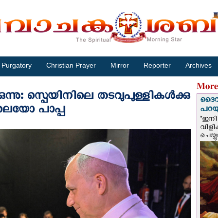
Purgatory
Christian Prayer
Mirror
Reporter
Archives
More
്നു: സ്പെയിനിലെ തടവുപുള്ളികള്‍ക്കു
ദൈവം
 ലെയോ പാപ്പ
പറയു
"ഇനി 
വിളി
ചെയ്യ