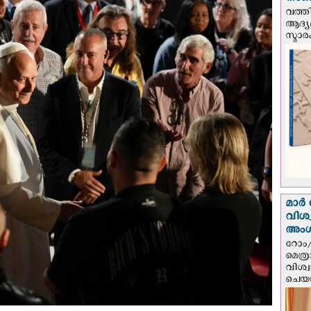
നാണയ
വത്തി
ആദ്യമ
സ്മാര
മാർ 
വിശ
അം
റോം/
മെത്
വിശ്
ചെയർ