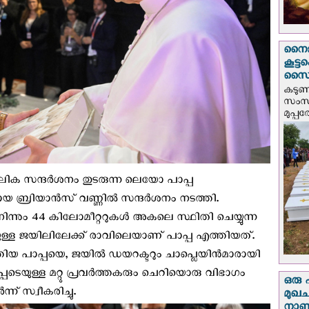
നൈജീ
കൂട്
സൈന്
കടു
സംസ്
മുപ്പ
ലിക സന്ദർശനം തുടരുന്ന ലെയോ പാപ്പ
്രിയാൻസ്‌ വണ്ണില്‍ സന്ദര്‍ശനം നടത്തി.
്നും 44 കിലോമീറ്ററുകൾ അകലെ സ്ഥിതി ചെയ്യുന്ന
ിയുള്ള ജയിലിലേക്ക് രാവിലെയാണ് പാപ്പ എത്തിയത്.
യ പാപ്പയെ, ജയിൽ ഡയറക്ടറും ചാപ്ലെയിൻമാരായി
പെടെയുള്ള മറ്റു പ്രവർത്തകരും ചെറിയൊരു വിഭാഗം
ഒരു 
ന് സ്വീകരിച്ചു.
മുഖച