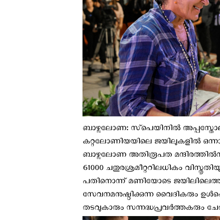
ബാഴ്സലോണ: സ്‌പെയിനില്‍ അപ്പസ്തോ
കറ്റലോണിയയിലെ ജയിലുകളിൽ ഒന്നായ ബ
ബാഴ്സലോണ അതിരൂപത മന്ദിരത്തിൽനിന
61000 ചതുരശ്രമീറ്ററിലധികം വിസ്തൃത
പതിനൊന്ന് മണിയോടെ ജയിലിലെത്തി
സേവനമനുഷ്ഠിക്കുന്ന വൈദികരും ഉള്‍പ്
തടവുകാരും സന്നദ്ധപ്രവർത്തകരും ചേർന്