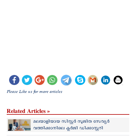
Please Like us for more articles
Related Articles »
മലയാളിയായ സിസ്റ്റർ സുജിത സേവ്യർ
വത്തിക്കാനിലെ ക്ലർജി ഡിക്കാസ്റ്ററി
സെക്രട്ടറിയായി ചുമതലയേറ്റു