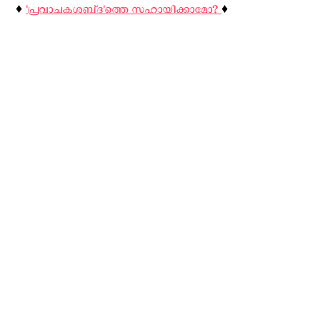
♦️
'പ്രവാചകശബ്‌ദ'ത്തെ സഹായിക്കാമോ?
♦️