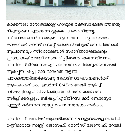
കാക്കനാട്: മാർതോമാശ്ലീഹായുടെ രക്തസാക്ഷിത്വത്തിന്റെ
ദീപ്തസ്മരണ പുതുക്കുന്ന ജൂലൈ 3 വെള്ളിയാഴ്ച,
സീറോമലബാർ സഭയുടെ ആസ്ഥാന കാര്യാലയമായ
കാക്കനാട് മൗണ്ട് സെന്റ് തോമസിൽ ദുക്റാന തിരുനാൾ
ആചരണവും സീറോമലബാർ സഭാദിനാഘോഷവും
പ്രൗഢഗംഭീരമായി സംഘടിപ്പിക്കുന്നു. അന്നേദിവസം
രാവിലെ 8:30നു സഭയുടെ തലവനും പിതാവുമായ മേജർ
ആർച്ചുബിഷപ്പ് മാർ റാഫേൽ തട്ടിൽ
പതാകയുയർത്തികൊണ്ടു സഭാദിനാഘോഷങ്ങൾക്ക്
ആരംഭംകുറിക്കും. തുടർന്ന് 8:45നു മേജർ ആര്‍ച്ച്
ബിഷപ്പിന്റെ കാർമ്മികത്വത്തിൽ റാസ കുർബാന
അർപ്പിക്കപ്പെടും. ബിഷപ്പ് എമിരിറ്റസ് മാർ ബോസ്കോ
പുത്തൂർ കുർബാന മദ്ധ്യേ വചന സന്ദേശം നൽകും.
രാവിലെ 11 മണിക്ക് ആരംഭിക്കുന്ന പൊതുസമ്മേളനത്തിൽ
മന്ത്രിമാരായ സണ്ണി ജോസഫ്, മോൻസ് ജോസഫ്, റോജി