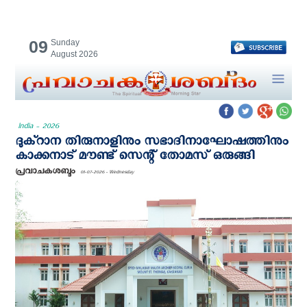
09
Sunday
August 2026
India - 2026
ദുക്റാന തിരുനാളിനും സഭാദിനാഘോഷത്തിനും
കാക്കനാട് മൗണ്ട് സെന്റ് തോമസ് ഒരുങ്ങി
പ്രവാചകശബ്ദം
01-07-2026 - Wednesday