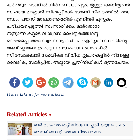
കർമ്മവും ചടങ്ങിൽ നിർവഹിക്കപ്പെടും. തൃശൂർ അതിരൂപത
സഹായ മെത്രാൻ ബിഷപ്പ് മാർ ടോണി നീലങ്കാവിൽ, റവ.
ഡോ. പയസ് മലേക്കണ്ടത്തിൽ എന്നിവർ പുസ്തകം
പരിചയപ്പെടുത്തി സംസാരിക്കും. മാർതോമാ
നസ്രാണികളുടെ വിശ്വാസ പൈതൃകത്തിന്റെ
ഓർമ്മപ്പെടുത്തലായും സാമുദായിക ഐക്യബോധത്തിന്റെ
ആവിഷ്കാരമായും മാറുന്ന ഈ മഹാസംഗമത്തിൽ
സീറോമലബാർ സഭയിലെ വിവിധ രൂപതകളിൽ നിന്നുള്ള
വൈദിക, സമർപ്പിത, അല്മായ പ്രതിനിധികൾ ഒത്തുചേരും.
Please Like us for more articles
Related Articles »
മാർ റാഫേൽ തട്ടിലിന്റെ സപ്തതി ആഘോഷം
മൗണ്ട് സെന്റ് തോമസിൽ നടന്നു