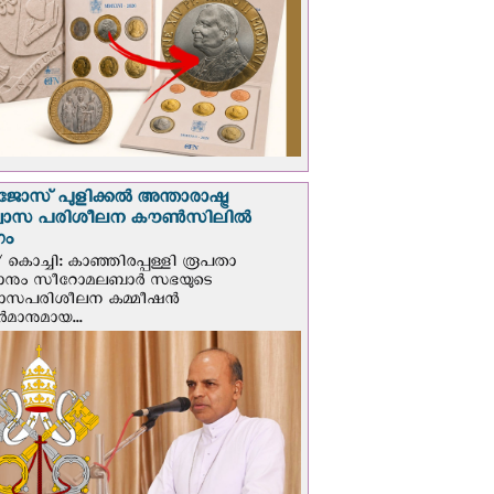
ജോസ് പുളിക്കൽ അന്താരാഷ്ട്ര
്വാസ പരിശീലന കൗൺസിലിൽ
ഗം
 കൊച്ചി: കാഞ്ഞിരപ്പള്ളി രൂപതാ
രാനും സീറോമലബാർ സഭയുടെ
വാസപരിശീലന കമ്മീഷൻ
മാനുമായ...