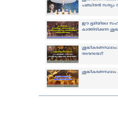
ശുദ്ധീകരണസ്ഥലം ഇല്ല
പണ്ഡിതൻ സത്യം തി
ഈ ഭൂമിയിലെ സഹനങ്
കാത്തിരിക്കുന്ന ശ
ശുദ്ധീകരണസ്ഥലം: പ
തടവറയോ?
ശുദ്ധീകരണസ്ഥലം 