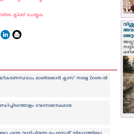
ടെ ക്ലിക്ക് ചെയ്യുക
വിശുദ
അവർ
ജെറു
അസ്സ
നാട്ട
കഴിഞ്
 ശുദ്ധീകരണസ്ഥലം; ഓണ്‍ലൈന്‍ ക്ലാസ് നാളെ Zoom-ല്‍
്ധിച്ചിടത്തോളം വേദനാജനകമായ