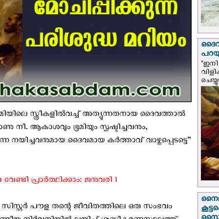
ദൈവം
പറയു
"ഇനി 
വിളി
ചെയ്യ
ിലെ സ്ത്രീകളില്‍വച്ച് അത്യുന്നതനായ ദൈവത്താല്‍
ാണു നീ. ആകാശവും ഭൂമിയും സൃഷ്ടിച്ചവനും,
നെ നയിച്ചവനുമായ ദൈവമായ കര്‍ത്താവ് വാഴ്ത്തപ്പെടട്ടെ”
േണ്ടി പ്രാർത്ഥിക്കാം: ജനുവരി 1
നൈജീ
ിസ്റ്റര്‍ പൗള തന്റെ ജീവിതത്തിലെ ഒരു സംഭവം
കൂട്