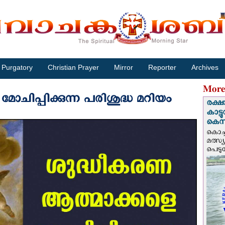
Purgatory
Christian Prayer
Mirror
Reporter
Archives
More
ോചിപ്പിക്കുന്ന പരിശുദ്ധ മറിയം
രക്ഷ
കാട്
കെസ
കൊച്
മത്സ്
പെടുമ്