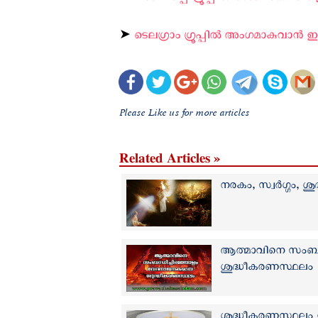
➤
ടെലഗ്രാം ഗ്രൂപ്പിൽ അംഗമാകുവാൻ ഇവി
Please Like us for more articles
Related Articles »
നരകം, സ്വര്‍ഗ്ഗം,
ആത്മാവിനെ സംബന
ശുദ്ധീകരണസ്ഥലം