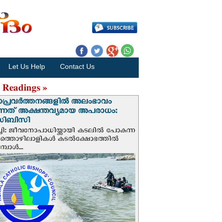
Let Us Help
Contact Us
 Readings »
ാപ്രവര്‍ത്തനങ്ങളില്‍ അലംഭാവം
ടുന്നത് അക്ഷന്തവ്യമായ അപരാധം:
ിബിസി
ചി: ജീവനോപാധിയ്ക്കായി കടലില്‍ പോകുന്ന
യത്തൊഴിലാളികള്‍ കടല്‍ക്ഷോഭത്തില്‍
പോള്‍...