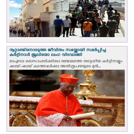
നൂറ്റാണ്ടിനോടടുത്ത ജീവിതം സഭയ്ക്കായി സമർപ്പിച്ച
കർദ്ദിനാൾ ജൂലിയോ ലംഗ വിടവാങ്ങി
മാപുടോ: മൊസാംബിക്കിലെ രണ്ടാമത്തെ തദ്ദേശീയ കർദ്ദിനാളും
ഷായ്-ഷായ് കത്തോലിക്കാ അതിരൂപതയുടെ മുന്‍...