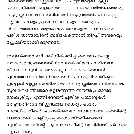
കർത്താവായ യേശുവേ, ലോകം മുഴുവനുമുള്ള എല്ലാ
ഭരണാധികാരികളെയും അവരുടെ സഹപ്രവർത്തകരെയും,
ക്രൈസ്തവ വിശ്വാസത്തിനെതിരെ പ്രവർത്തിക്കുന്ന എല്ലാ
വ്യക്തികളെയും പ്രസ്ഥാനങ്ങളെയും അങ്ങയുടെ
തിരുരക്തത്താൽ കഴുകണമേ. അങ്ങയുടെ വാഗ്ദാനമായ
പരിശുദ്ധാത്മാവിന്റെ അഭിഷേകത്താൽ നിറച്ച് അവരെയും
പ്രേക്ഷിതരാക്കി മാറ്റണമേ.
ഞങ്ങൾക്കുവേണ്ടി കുരിശിൽ മരിച്ച് ഉത്ഥാനം ചെയ്ത
ഈശോയെ, മരണത്തിന്‍റെ മേല്‍ വിജയം വരിക്കുന്ന
ജീവന്‍റെ സുവിശേഷം എല്ലാവര്‍ക്കും പകരുവാന്‍
പുനരുത്ഥാനത്തില്‍ നിന്നും ജനിക്കുന്ന പുതിയ തീക്ഷ്ണത
ഇപ്പോള്‍ എല്ലാ വൈദികർക്കും സന്യസ്തർക്കും നൽകണമേ.
സുവിശേഷത്തിന്‍റെ ഒളിമങ്ങാത്ത സൗന്ദര്യം ഓരോ
മനുഷ്യരിലും എത്തിക്കുവാന്‍ പുതിയ പന്ഥാവുകള്‍
തേടുന്നതിനുള്ള വിശുദ്ധമായ ധൈര്യം ഓരോ
സഭാധികാരികൾക്കും നൽകണമേ. അങ്ങനെ ലോകത്തിന്റെ
ഓരോ അരികുകളിലും പ്രകാശം വിതറിക്കൊണ്ട്
സുവിശേഷത്തിന്റെ ആനന്ദം അതിന്റെ അതിർത്തികൾ വരെ
വ്യാപിക്കട്ടെ.