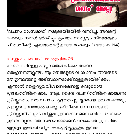
"വചനം മാംസമായി നമ്മുടെയിടയിൽ വസിച്ചു. അവന്റെ
മഹത്വം നമ്മൾ ദർശിച്ചു- കൃപയും സത്യവും നിറഞ്ഞതും
പിതാവിന്റെ ഏകജാതന്റേതുമായ മഹത്വം." (യോഹ 1:14)
യേശു ഏകരക്ഷകൻ: ഏപ്രില്‍ 23
ലോകത്തിലുള്ള എല്ലാ മതങ്ങൾക്കും തന്നെ
'മതഗ്രന്ഥ'ങ്ങളുണ്ട്. ആ മതങ്ങളുടെ വിശ്വാസം അവരുടെ
മതഗ്രന്ഥങ്ങളെ അടിസ്ഥാനമാക്കിയുള്ളതായിരിക്കും.
എന്നാൽ ക്രൈസ്തവവിശ്വാസമെന്നതു വെറുമൊരു
'ഗ്രന്ഥത്തിന്‍റെ മതം' അല്ല. ദൈവ 'വചന'ത്തിന്‍റെ മതമാണു
ക്രിസ്തുമതം. ഈ വചനം എഴുതപ്പെട്ട, മൂകമായ ഒരു വചനമല്ല,
പ്രത്യുത അവതാരം ചെയ്ത, ജീവിക്കുന്ന വചനമാണ്.
ക്രിസ്ത്യാനികളുടെ വിശുദ്ധഗ്രന്ഥമായ ബൈബിൾ അനേകം
ഗ്രന്ഥങ്ങളുടെ ഒരു സമാഹാരമാണ്. ലോകചരിത്രത്തിൽ
ഏറ്റവും കൂടുതൽ വിറ്റഴിക്കപ്പെട്ടിട്ടുള്ളതും, ഇന്നും