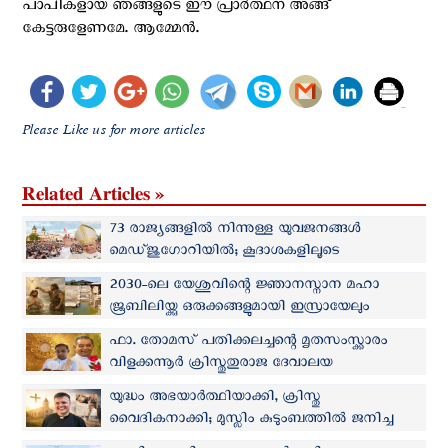
പാപികളായ ഞങ്ങളുടെ ഈ പ്രാർത്ഥന അങ്ങ്
കേട്ടരുളേണമേ. ആമ്മേൻ.
Please Like us for more articles
Related Articles »
73 രാജ്യങ്ങളിൽ നിന്നുള്ള യുവജനങ്ങള്‍
മെഡ്‌ജുഗോറിയില്‍; കൂദാശകളിലൂടെ
ക്രിസ്തുവിലേക്ക് മടങ്ങുവാന്‍ പാപ്പയുടെ ആഹ്വാനം
2030-ലെ യേശുവിന്റെ ജ്ഞാനസ്നാന മഹാ
ജൂബിലിയ്ക്കു ഒരുക്കങ്ങളുമായി ഇസ്രായേലും
ജോര്‍ദാനും
ഫാ. തോമസ് പതിക്കലച്ചന്റെ മൃതസംസ്ക്കാരം
വിളക്കന്നൂർ ക്രിസ്തുതുരാജ ദേവാലയ
സെമിത്തേരിയില്‍
യുദ്ധം അഭയാർത്ഥിയാക്കി, ക്രിസ്തു
വൈദികനാക്കി; മുസ്ലിം കുടുംബത്തില്‍ ജനിച്ച
സെനാദ് ഇന്ന് കത്തോലിക്ക വൈദികന്‍