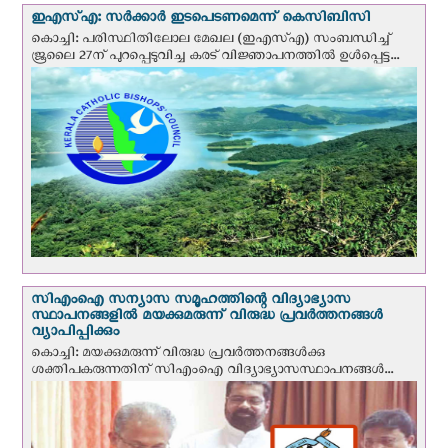
ഇഎസ്എ: സര്‍ക്കാര്‍ ഇടപെടണമെന്ന് കെ‌സി‌ബി‌സി
കൊച്ചി: പരിസ്ഥിതിലോല മേഖല (ഇഎസ്എ) സംബന്ധിച്ച്
ജൂലൈ 27ന് പുറപ്പെടുവിച്ച കരട് വിജ്ഞാപനത്തിൽ ഉൾപ്പെട്ട...
സി‌എം‌ഐ സന്യാസ സമൂഹത്തിന്റെ വിദ്യാഭ്യാസ
സ്ഥാപനങ്ങളില്‍ മയക്കുമരുന്ന് വിരുദ്ധ പ്രവർത്തനങ്ങൾ
വ്യാപിപ്പിക്കും
കൊച്ചി: മയക്കുമരുന്ന് വിരുദ്ധ പ്രവർത്തനങ്ങൾക്കു
ശക്തിപകരുന്നതിന് സിഎംഐ വിദ്യാഭ്യാസസ്ഥാപനങ്ങൾ...