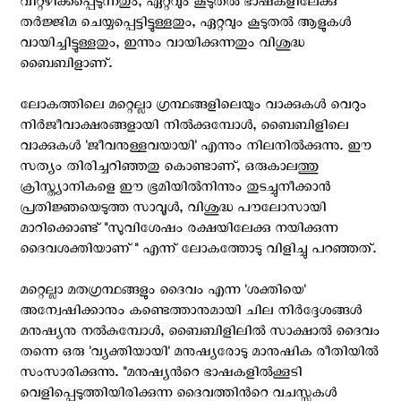
വിറ്റഴിക്കപ്പെടുന്നതും, ഏറ്റവും കൂടുതൽ ഭാഷകളിലേക്കു
തർജ്ജിമ ചെയ്യപ്പെട്ടിട്ടുള്ളതും, ഏറ്റവും കൂടുതൽ ആളുകൾ
വായിച്ചിട്ടുള്ളതും, ഇന്നും വായിക്കുന്നതും വിശുദ്ധ
ബൈബിളാണ്.
ലോകത്തിലെ മറ്റെല്ലാ ഗ്രന്ഥങ്ങളിലെയും വാക്കുകൾ വെറും
നിര്‍ജീവാക്ഷരങ്ങളായി നിൽക്കുമ്പോൾ, ബൈബിളിലെ
വാക്കുകൾ 'ജീവനുള്ളവയായി' എന്നും നിലനിൽക്കുന്നു. ഈ
സത്യം തിരിച്ചറിഞ്ഞതു കൊണ്ടാണ്, ഒരുകാലത്തു
ക്രിസ്ത്യാനികളെ ഈ ഭൂമിയിൽനിന്നും തുടച്ചുനീക്കാൻ
പ്രതിജ്ഞയെടുത്ത സാവൂൾ, വിശുദ്ധ പൗലോസായി
മാറിക്കൊണ്ട് "സുവിശേഷം രക്ഷയിലേക്കു നയിക്കുന്ന
ദൈവശക്തിയാണ്" എന്ന് ലോകത്തോടു വിളിച്ചു പറഞ്ഞത്.
മറ്റെല്ലാ മതഗ്രന്ഥങ്ങളും ദൈവം എന്ന 'ശക്തിയെ'
അന്വേഷിക്കാനും കണ്ടെത്താനുമായി ചില നിർദ്ദേശങ്ങൾ
മനുഷ്യനു നൽകുമ്പോൾ, ബൈബിളിലിൽ സാക്ഷാൽ ദൈവം
തന്നെ ഒരു 'വ്യക്തിയായി' മനുഷ്യരോടു മാനുഷിക രീതിയില്‍
സംസാരിക്കുന്നു. "മനുഷ്യന്‍റെ ഭാഷകളില്‍ക്കൂടി
വെളിപ്പെടുത്തിയിരിക്കുന്ന ദൈവത്തിന്‍റെ വചസ്സുകള്‍