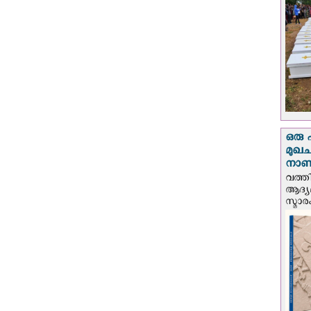
ഒരു 
മുഖച
നാണയ
വത്തി
ആദ്യമ
സ്മാര