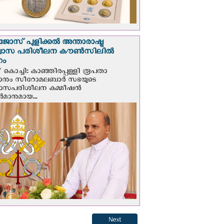
ജോസ് പുളിക്കൽ അന്താരാഷ്ട്ര
്വാസ പരിശീലന കൗൺസിലിൽ
ഗം
 കൊച്ചി: കാഞ്ഞിരപ്പള്ളി രൂപതാ
രാനും സീറോമലബാർ സഭയുടെ
വാസപരിശീലന കമ്മീഷൻ
മാനുമായ...
Next