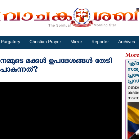
Purgatory
Christian Prayer
Mirror
Reporter
Archives
More
്മുടെ മക്കൾ ഉപദേശങ്ങൾ തേടി
"ക്രി
ോകുന്നത്?
സത്യ
പ്ര
പ്രസ
ബൊഗോ
ശക്ത
നടന്