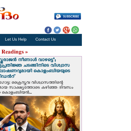
Let Us Help
Contact Us
 Readings »
സ്തുരാജന്‍ നീണാള്‍ വാഴട്ടെ";
പ്രതിജ്ഞ ചടങ്ങിനിടെ വിശ്വാസ
ഘോഷണവുമായി കൊളംബിയയുടെ
ിഡന്‍റ്
ട്ട: ക്രൈസ്തവ വിശ്വാസത്തിന്റെ
മായ സാക്ഷ്യത്തോടെ കഴിഞ്ഞ ദിവസം
ന കൊളംബിയന്‍...