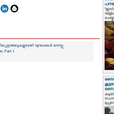
ദൈവം
പറയു
"ഇനി 
വിളി
ചെയ്യ
െളിപ്പെടുത്തലുകളുമായി യുവാക്കൾ മനസ്സു
fe: Part 1
നൈജീ
കൂട്
സൈന്
കടു
സംസ്
മുപ്പ