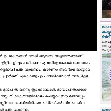
രക്ഷ
കാട്
കെസ
കൊച്
മത്സ്
പെടുമ്
ൾ ഉപദേശങ്ങൾ തേടി ആരുടെ അടുത്തേക്കാണ്
ിറ്റികളിലും പഠിക്കുന്ന യുവതിയുവാക്കൾ അവരുടെ
കളുമായി പങ്കു വക്കണം. കാരണം അവർക്കു മാത്രമേ
ം പ്രാർത്ഥി ച്ചുകൊണ്ടും ഉപദേശിക്കുവാൻ സാധിക്കൂ.
െ മുൻപിൽ മനസ്സു തുറക്കുമ്പോൾ, മാതാപിതാക്കൾ
സ്നേഹിക്കുകയായിരിക്കും ചെയ്യുക! ഈ ബോധ്യം
ലാക്കേണ്ടിയിരിക്കുന്നു. UKയി-ൽ നിന്നും ചില
്കു വക്കുന്നു.