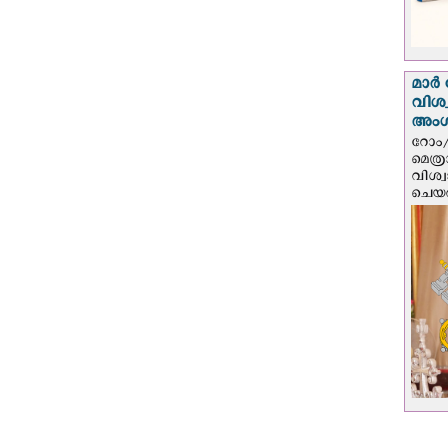
മാർ 
വിശ
അം
റോം/
മെത്
വിശ്
ചെയർ