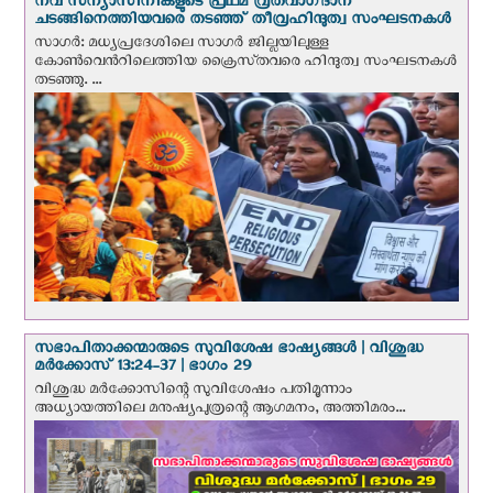
നവ സന്യാസിനികളുടെ പ്രഥമ വ്രതവാഗ്‌ദാന
ചടങ്ങിനെത്തിയവരെ തടഞ്ഞ് തീവ്രഹിന്ദുത്വ സംഘടനകള്‍
സാഗർ: മധ്യപ്രദേശിലെ സാഗർ ജില്ലയിലുള്ള
കോൺവെന്‍റിലെത്തിയ ക്രൈസ്‌തവരെ ഹിന്ദുത്വ സംഘടനകൾ
തടഞ്ഞു. ...
സഭാപിതാക്കന്മാരുടെ സുവിശേഷ ഭാഷ്യങ്ങള്‍ | വിശുദ്ധ
മര്‍ക്കോസ് 13:24-37 | ഭാഗം 29
വിശുദ്ധ മര്‍ക്കോസിന്റെ സുവിശേഷം പതിമൂന്നാം
അധ്യായത്തിലെ മനുഷ്യപുത്രന്റെ ആഗമനം, അത്തിമരം...