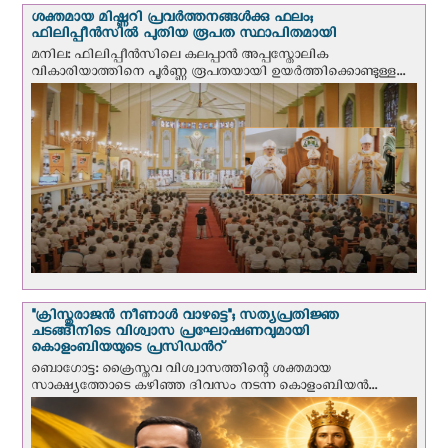
ശക്തമായ മിഷ്ണറി പ്രവർത്തനങ്ങൾക്കു ഫലം;
ഫിലിപ്പീൻസിൽ പുതിയ രൂപത സ്ഥാപിതമായി
മനില: ഫിലിപ്പീൻസിലെ കലപ്പാൻ അപ്പസ്തോലിക
വികാരിയാത്തിനെ പൂർണ്ണ രൂപതയായി ഉയർത്തിക്കൊണ്ടുള്ള...
"ക്രിസ്തുരാജന്‍ നീണാള്‍ വാഴട്ടെ"; സത്യപ്രതിജ്ഞ
ചടങ്ങിനിടെ വിശ്വാസ പ്രഘോഷണവുമായി
കൊളംബിയയുടെ പ്രസിഡന്‍റ്
ബൊഗോട്ട: ക്രൈസ്തവ വിശ്വാസത്തിന്റെ ശക്തമായ
സാക്ഷ്യത്തോടെ കഴിഞ്ഞ ദിവസം നടന്ന കൊളംബിയന്‍...