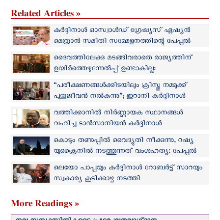
Related Articles »
കര്‍ദ്ദിനാള്‍ ഓസ്വാൾഡ് ഗ്രേഷ്യസ് ഏഷ്യൻ
മെത്രാൻ സമിതി സമ്മേളനത്തിന്റെ പേപ്പല്‍
പ്രതിനിധി
ദൈവത്തിലേക്കു മടങ്ങിവരാതെ രാജ്യത്തിന്
ഉയിര്‍ത്തെഴുന്നേല്‍പ്പ് ഉണ്ടാകില്ല:
മുന്നറിയിപ്പുമായി കര്‍ദ്ദിനാള്‍ സാറ
‘‘പരീക്ഷണങ്ങൾക്കിടയിലും ക്രിസ്തു നമ്മുക്ക്
പുതുജീവൻ നൽകുന്നു’’; ഇറാനി കര്‍ദ്ദിനാള്‍
ഡൊമിനിക് മാത്യു
വത്തിക്കാനില്‍ നിര്‍ണ്ണായക സ്ഥാനങ്ങള്‍
വഹിച്ച ടാൻസാനിയന്‍ കര്‍ദ്ദിനാള്‍
പോളികാർപോ ദിവംഗതനായി
കൊടും തണുപ്പില്‍ വൈദ്യുതി നീക്കുന്നു, റഷ്യ
യുക്രൈനില്‍ നടത്തുന്നത് വംശഹത്യ: പേപ്പല്‍
പ്രതിനിധിയായ കര്‍ദ്ദിനാള്‍
ലെയോ പാപ്പയും കര്‍ദ്ദിനാള്‍ റോബര്‍ട്ട് സാറയും
സ്വകാര്യ കൂടിക്കാഴ്ച നടത്തി
More Readings »