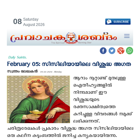
08
Saturday
August 2026
Daily Saints.
February 05: സിസിലിയായിലെ വിശുദ്ധ അഗത
സ്വന്തം ലേഖകൻ
05-02-2024 - Monday
ആറാം നൂറ്റാണ്ട് മുതലുള്ള
ഐതീഹ്യങ്ങളില്‍
നിന്നുമാണ് ഈ
വിശുദ്ധയുടെ
രക്തസാക്ഷിത്വത്തെ
കുറിച്ചുള്ള വിവരങ്ങള്‍ നമുക്ക്
ലഭിക്കുന്നത്.
ചരിത്രരേഖകള്‍ പ്രകാരം വിശുദ്ധ അഗത സിസിലിയായിലെ
ഒരു കുലീന കുടുംബത്തില്‍ ജനിച്ച കന്യകയായിരുന്നു.