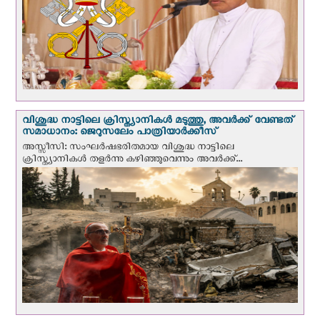
വിശുദ്ധ നാട്ടിലെ ക്രിസ്ത്യാനികൾ മടുത്തു, അവർക്ക് വേണ്ടത്
സമാധാനം: ജെറുസലേം പാത്രിയാര്‍ക്കീസ്
അസ്സീസി: സംഘര്‍ഷഭരിതമായ വിശുദ്ധ നാട്ടിലെ
ക്രിസ്ത്യാനികൾ തളര്‍ന്നു കഴിഞ്ഞുവെന്നും അവർക്ക്...