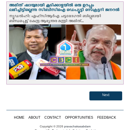
അമിത് ഷായുമായി കൂടിക്കാഴ്ചയില്‍ ഒരു ഉറപ്പും
ലഭിച്ചിട്ടില്ലെന്നു സിബിസിഐ ഡെപ്യൂട്ടി സെക്രട്ടറി ജനറല്‍
ന്യൂഡല്‍ഹി: എഫ്‌സിആര്‍എ ചട്ടഭേദഗതി ബില്ലുമായി
ബന്ധപ്പെട്ട് കേന്ദ്ര ആഭ്യന്തര മന്ത്രി അമിത്...
Next
HOME
ABOUT
CONTACT
OPPORTUNITIES
FEEDBACK
Copyright © 2026
pravachakasabdam