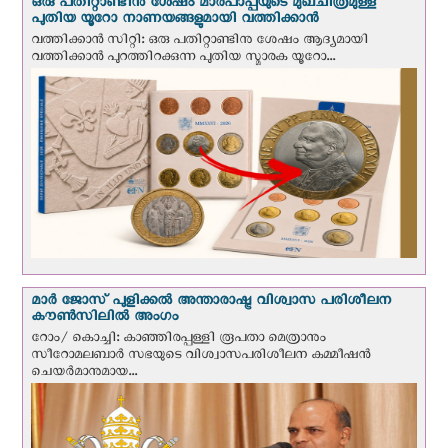
ഒരു പതിറ്റാണ്ടിനു ശേഷം മാർപാപ്പയുടെ മുഖചിത്രമുള്ള
പുതിയ യൂറോ നാണയങ്ങളുമായി വത്തിക്കാന്‍
വത്തിക്കാന്‍ സിറ്റി: ഒരു പതിറ്റാണ്ടിനു ശേഷം ആദ്യമായി
വത്തിക്കാൻ പുറത്തിറക്കുന്ന പുതിയ സ്മാരക യൂറോ...
മാർ ജോസ് പുളിക്കൽ അന്താരാഷ്ട്ര വിശ്വാസ പരിശീലന
കൗൺസിലിൽ അംഗം
റോം/ കൊച്ചി: കാഞ്ഞിരപ്പള്ളി രൂപതാ മെത്രാനും
സീറോമലബാർ സഭയുടെ വിശ്വാസപരിശീലന കമ്മീഷൻ
ചെയർമാനുമായ...