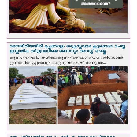
നൈജീരിയയില്‍ മുപ്പതോളം ക്രൈസ്തവരെ കൂട്ടക്കൊല ചെയ്ത
ഇസ്ലാമിക തീവ്രവാദിയെ സൈന്യം അറസ്റ്റ് ചെയ്തു
കടുണ: നൈജീരിയയിലെ കടുണ സംസ്ഥാനത്തെ നരിഡോൺ
ഗ്രാമത്തിൽ മുപ്പതോളം ക്രൈസ്തവരുടെ ജീവനെടുത്ത...