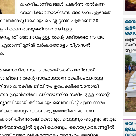
ലഹരിപാനീയങ്ങള്‍ പകര്‍ന്നു നല്‍കുന്ന
ജോലിക്കാരനായിരുന്നു അദ്ദേഹം. കൂടാതെ
ുഷ്ടിക്കുകയും ചെയ്തിട്ടുണ്ട്. ഏതാണ്ട് 20
നൈജീ
കൂട്
 കൂടി ദൈവരാജ്യത്തിനുവേണ്ടിയുള്ള
സൈന്
ച്ച തീരുമാനമെടുത്തു. തന്റെ ശരീരത്തെ സ്വയം
കടു
സംസ്
താണ്ട് മൂന്ന്‍ വര്‍ഷത്തോളം വിശുദ്ധന്‍
മുപ്പ
ു.
്‍ സൈനീക നടപടികള്‍ക്കിടക്ക് പാവിയക്ക്
കൊണ്ടിരുന്ന തന്റെ സഹോദരനെ രക്ഷിക്കുവാനുള്ള
ട വിറ്റിസാ ലൗകീക ജീവിതം ഉപേക്ഷിക്കുവാനായി
റ്റിസാ ഫ്രാന്‍സിലെ ഡിജോണിനു സമീപമുള്ള സെന്റ്‌
്യാസിയായി തീരുകയും ബെനഡിക്ട് എന്ന നാമം
കാരികള്‍ അദ്ദേഹത്തെ ആശ്രമത്തിലെ കലവറ
ിലത്ത് കിടന്നുറങ്ങികൊണ്ടും, വെള്ളവും അപ്പവും മാത്രം
ഒരു 
്രാര്‍ത്ഥനകളില്‍ മുഴുകി കൊണ്ടും, ശൈത്യകാലങ്ങളില്‍
മുഖച