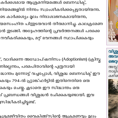
ന്റെ കര്‍ക്കശമായ ആശ്രമനിയമങ്ങള്‍ ബെനഡിക്ട്,
മങ്ങളില്‍ നിന്നും സ്വാംശീകരിക്കപ്പെട്ടതായിരുന്നു.
െ കാര്‍ക്കശ്യം മൂലം നിരാശാജനകമായിരുന്നു,
ിയമസംഹിത പിന്തുടരുവാന്‍ തീരുമാനിച്ചു. കാലക്രമേണ
തുടങ്ങി. അദ്ദേഹത്തിന്റെ പ്രവര്‍ത്തനങ്ങള്‍ പരക്കെ
നവീകരിക്കുകയും, മറ്റ് ഭവനങ്ങള്‍ സ്ഥാപിക്കുകയും
വിശുദ
അവർ
, വാദിക്കുന്ന അഡോപ്ഷനിസം (Adoptionism) (ക്രിസ്തു
ജെറു
ില്ലെന്നും, പരമപിതാവിന്റെ പുത്രനായി
അസ്സ
നാട്ട
്ധാന്തം മുന്നോട്ട് വച്ചപ്പോള്‍, വിശുദ്ധ ബെനഡിക്ട് ഈ
കഴിഞ്
യും 794-ല്‍ ഫ്രാങ്ക്ഫര്‍ട്ടില്‍ ഇതിനെതിരെ ഒരു
്കുകയും ചെയ്തു. കൂടാതെ ഈ സിദ്ധാന്തം ഒരു
പ്രബന്ധങ്ങള്‍ വിശുദ്ധന്‍ രചിക്കുകയുണ്ടായി. ഇവ
്ധീകരിച്ചിട്ടുണ്ട്.
്ള ആശ്രമജീവിതം വൈകിങ്ങ്സിന്റെ ആക്രമണവും മൂലം