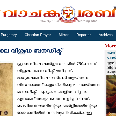
Purgatory
Christian Prayer
Mirror
Reporter
Archives
More
ലെ വിശുദ്ധ ബനഡിക്ട്
ദൈവം
പറയു
"ഇനി 
ഫ്രാന്‍സിലെ ലാന്‍ഗൂഡോക്കില്‍ 750-ലാണ്
വിളി
വിശുദ്ധ ബെനഡിക്ട് ജനിച്ചത്.
ചെയ്യ
മാഗ്യുലോണിലെ ഗവര്‍ണര്‍ ആയിരുന്ന
വിസിഗോത്ത് ഐഗള്‍ഫിന്റെ മകനായിരുന്നു
ബനഡിക്ട്. ആദ്യകാലങ്ങളില്‍ വിറ്റിസ
എന്നാണ് അദ്ദേഹത്തെ വിളിച്ചിരിന്നത്.
പെപിന്‍ രാജാവിന്റേയും ചാര്‍ളിമേയിന്റേയും
രാജധാനിയില്‍ വിശിഷ്ടാഥിധികള്‍ക്കുള്ള