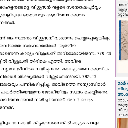
നാണയ
താണ്ട് രണ്ടര വര്‍ഷത്തോളം അദ്ദേഹം അവിടെ
വത്തി
അവഹേളനങ്ങളെ വിശുദ്ധന്‍ വളരെ സന്തോഷപൂര്‍വ്വം
ആദ്യമ
സ്മാര
ര്യങ്ങളിലുള്ള ജ്ഞാനവും ആയിരുന്നു ദൈവം
ങ്ങള്‍.
് ആ സ്ഥാനം വിശുദ്ധന് വാഗ്ദാനം ചെയ്യപ്പെട്ടെങ്കിലും
ം അവിടത്തെ സഹോദരന്‍മാര്‍ ആത്മീയ
രാണെന്ന കാര്യം വിശുദ്ധന് അറിയാമായിരുന്നു. 779-ല്‍
്ടില്‍ വിശുദ്ധന്‍ തിരികെ എത്തി. അവിടെ
‍ സന്യാസ ജീവിതം നയിച്ചുവന്നു. കാലക്രമേണ ദൈവീക
ി ശിക്ഷ്യന്‍മാര്‍ വിശുദ്ധനുണ്ടായി. 782-ല്‍
മാർ 
ാലയവും പണികഴിപ്പിച്ചു. അവിടത്തെ സന്യാസിമാര്‍
വിശ
ും പകര്‍ത്തിയെഴുതുന്ന ജോലിയിയും സ്വയം ചെയ്തിരുന്നു.
അം
ുന്നു അവര്‍ നയിച്ചിരുന്നത്. അവര്‍ വെറും
റോം/
മെത്
ുന്നത്.
വിശ്
ചെയർ
ിലും ദാനമായി കിട്ടുകയാണെങ്കില്‍ മാത്രം പാലും