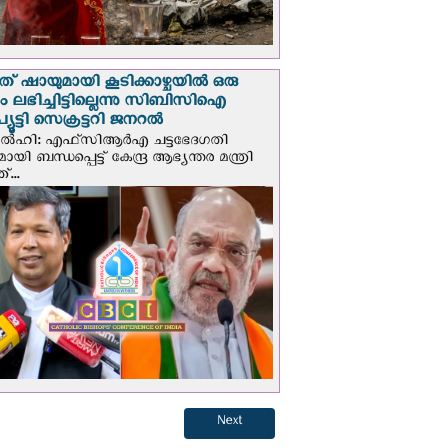
് ഷായുമായി കൂടിക്കാഴ്ചയില്‍ ഒരു
പും ലഭിച്ചിട്ടില്ലെന്നു സിബിസിഐ
ൂട്ടി സെക്രട്ടറി ജനറല്‍
ഡല്‍ഹി: എഫ്‌സിആര്‍എ ചട്ടഭേദഗതി
മായി ബന്ധപ്പെട്ട് കേന്ദ്ര ആഭ്യന്തര മന്ത്രി
...
Next