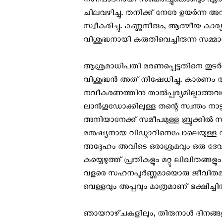
നഗ്നപാദനായി സഞ്ചരിച്ചുകൊണ്ടും ഏ
ചിലവഴിച്ചു. തനിക്ക് നേരേ ഉയര്‍ന്ന 
സ്വീകരിച്ചു. കണ്ണുനീരും, ആത്മീയ കാ
വിശുദ്ധനായി കരുതിവെച്ചിരുന്ന സമ്മാന
ആശ്രമാധിപതി മരണപ്പെട്ടതിനെ തുടര്‍ന്ന
വിശുദ്ധന്‍ അത് നിഷേധിച്ചു. കാരണ
നവീകരണത്തിനു താല്‍പ്പര്യമില്ലാത്തവ
ലാന്‍ഗൂഡോക്കിലുള്ള തന്റെ സ്വന്തം നാട
അനിയാനേക്ക് സമീപമുള്ള ബ്രൂക്കില്
മനുഷ്യനായ വിഡ്മാറിനെപോലെയുള്ള നിരവധ
അദ്ദേഹം അവിടെ ഒരാശ്രമവും ഒരു ദേവ
കയ്യെഴുത്ത് പ്രതികളും മറ്റു ലിഖിതങ്ങള
വളരെ സഹനപൂര്‍ണ്ണമായൊരു ജീവിതമായിര
വെള്ളവും അപ്പവും മാത്രമാണ് ഭക്ഷിച്ചിര
ഞായറാഴ്‌ചകളിലും, തിരുനാള്‍ ദിനങ്ങള