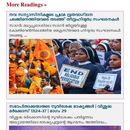
More Readings »
നവ സന്യാസിനികളുടെ പ്രഥമ വ്രതവാഗ്‌ദാന
ചടങ്ങിനെത്തിയവരെ തടഞ്ഞ് തീവ്രഹിന്ദുത്വ സംഘടനകള്‍
സാഗർ: മധ്യപ്രദേശിലെ സാഗർ ജില്ലയിലുള്ള
കോൺവെന്‍റിലെത്തിയ ക്രൈസ്‌തവരെ ഹിന്ദുത്വ സംഘടനകൾ
തടഞ്ഞു. ...
സഭാപിതാക്കന്മാരുടെ സുവിശേഷ ഭാഷ്യങ്ങള്‍ | വിശുദ്ധ
മര്‍ക്കോസ് 13:24-37 | ഭാഗം 29
വിശുദ്ധ മര്‍ക്കോസിന്റെ സുവിശേഷം പതിമൂന്നാം
അധ്യായത്തിലെ മനുഷ്യപുത്രന്റെ ആഗമനം, അത്തിമരം...