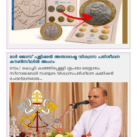
മാർ ജോസ് പുളിക്കൽ അന്താരാഷ്ട്ര വിശ്വാസ പരിശീലന
കൗൺസിലിൽ അംഗം
റോം/ കൊച്ചി: കാഞ്ഞിരപ്പള്ളി രൂപതാ മെത്രാനും
സീറോമലബാർ സഭയുടെ വിശ്വാസപരിശീലന കമ്മീഷൻ
ചെയർമാനുമായ...