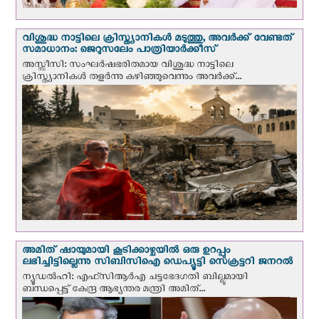
വിശുദ്ധ നാട്ടിലെ ക്രിസ്ത്യാനികൾ മടുത്തു, അവർക്ക് വേണ്ടത്
സമാധാനം: ജെറുസലേം പാത്രിയാര്‍ക്കീസ്
അസ്സീസി: സംഘര്‍ഷഭരിതമായ വിശുദ്ധ നാട്ടിലെ
ക്രിസ്ത്യാനികൾ തളര്‍ന്നു കഴിഞ്ഞുവെന്നും അവർക്ക്...
അമിത് ഷായുമായി കൂടിക്കാഴ്ചയില്‍ ഒരു ഉറപ്പും
ലഭിച്ചിട്ടില്ലെന്നു സിബിസിഐ ഡെപ്യൂട്ടി സെക്രട്ടറി ജനറല്‍
ന്യൂഡല്‍ഹി: എഫ്‌സിആര്‍എ ചട്ടഭേദഗതി ബില്ലുമായി
ബന്ധപ്പെട്ട് കേന്ദ്ര ആഭ്യന്തര മന്ത്രി അമിത്...