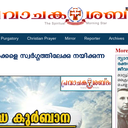
Purgatory
Christian Prayer
Mirror
Reporter
Archives
More
കളെ സ്വര്‍ഗ്ഗത്തിലേക്കു നയിക്കുന്ന
സ്പാ
രക്ത
ജീവത
മാഡ്ര
ക്രൈ
ചെയ്ത