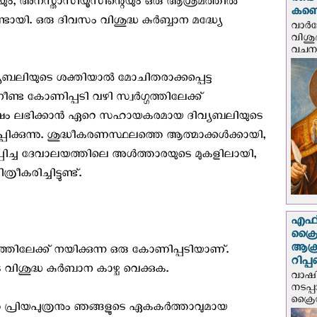
രണ്ട
റേയും, അനസ്താസിയൂസിന്റെയും ഒരു ആശ്രമത്തില്‍
കണ്ട
ായി. ഒരു ദിവസം വിശുദ്ധ കുര്‍ബ്ബാന മദ്ധ്യേ
വാര്
വിശുദ
വചന.
ിവ്യബലിയുടെ ശക്തിയാല്‍ മോചിതരാക്കപ്പെട്ട
്ട കോണിപ്പടി വഴി സ്വര്‍ഗ്ഗത്തിലേക്ക്
ോക്ഷം ലഭിക്കാന്‍ ഏറെ സഹായകരമായ ദിവ്യബലിയുടെ
്പിക്കുന്നു. ശുദ്ധീകരണസ്ഥലത്തെ ആത്മാക്കള്‍ക്കായി,
പ്പിച്ച ദേവാലയത്തിലെ അള്‍ത്താരയുടെ മുകളിലായി,
കരിച്ചിട്ടുണ്ട്.
എഫ്‌
ക്രൈ
ആക്
ഗ്ഗത്തിലേക്ക് നയിക്കുന്ന ഒരു കോണിപ്പടിയാണ്.
റിപ്
ിശുദ്ധ കുര്‍ബാന കാഴ്ച വെക്കുക.
വാഷിം
നടപ്
ക്രൈ
പ്രിയപുത്രനും ഞങ്ങളുടെ ഏകകര്‍ത്താവുമായ