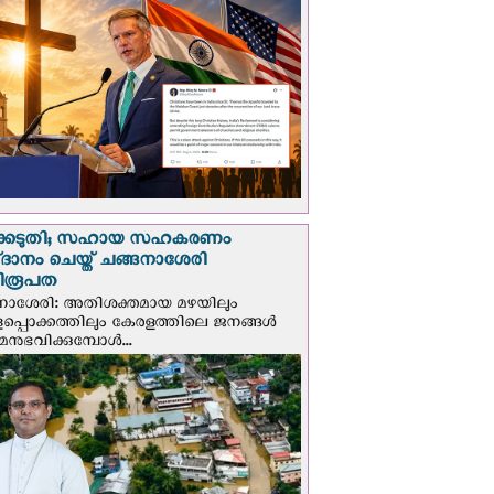
്കെടുതി; സഹായ സഹകരണം
‌ദാനം ചെയ്ത് ചങ്ങനാശേരി
ിരൂപത
നാശേരി: അതിശക്തമായ മഴയിലും
ളപ്പൊക്കത്തിലും കേരളത്തിലെ ജനങ്ങൾ
മനുഭവിക്കുമ്പോൾ...