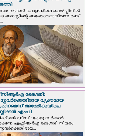
് വചന വ്യാഖ്യാനങ്ങളുടെ പകര്‍പ്പ്
െത്തി
‍സോ: വടക്കൻ പോളണ്ടിലെ പെൽപ്ലിനില്‍
്ധ അഗസ്റ്റിന്റെ അജ്ഞാതമായിരുന്ന രണ്ട്
..
സി‌ആര്‍‌എ ഭേദഗതി:
സ്തവർക്കെതിരായ വ്യക്തമായ
രമണമെന്ന് അമേരിക്കയിലെ
പബ്ലിക്കൻ എംപി
ഗ്ടണ്‍ ഡി‌സി: കേന്ദ്ര സർക്കാർ
പാക്കുന്ന എഫ്സിആർഎ ഭേദഗതി നിയമം
സ്തവർക്കെതിരായ...