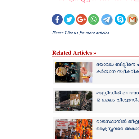
➤
ടെലഗ്രാം ഗ്രൂപ്പിൽ അംഗമാകുവാൻ ഇവി
Please Like us for more articles
Related Articles »
ദയാവധ ബില്ലിനെ പി
കുര്‍ബാന സ്വീകരിക്ക
മാഡ്രിഡില്‍ ലെയോ പാ
12 ലക്ഷം വിശ്വാസിക
രാജസ്ഥാനിൽ തീവ്രഹി
ക്രൈസ്തവരെ അകാരണ