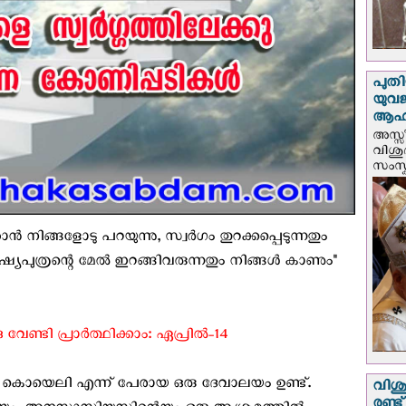
പുതി
യുവ
ആഹ്
അസ്സീ
വിശു
സംസ്ക
‍ നിങ്ങളോടു പറയുന്നു, സ്വര്‍ഗം തുറക്കപ്പെടുന്നതും
്യപുത്രന്റെ മേല്‍ ഇറങ്ങിവരുന്നതും നിങ്ങള്‍ കാണും"
ണ്ടി പ്രാർത്ഥിക്കാം: ഏപ്രില്‍-14
ലാ കൊയെലി എന്ന് പേരായ ഒരു ദേവാലയം ഉണ്ട്.
വിശു