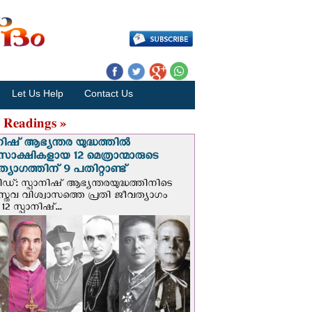
Let Us Help
Contact Us
 Readings »
നിഷ് ആഭ്യന്തര യുദ്ധത്തില്‍
സാക്ഷികളായ 12 മെത്രാന്മാരുടെ
്യാഗത്തിന് 9 പതിറ്റാണ്ട്
ിഡ്: സ്പാനിഷ് ആഭ്യന്തരയുദ്ധത്തിനിടെ
സ്തവ വിശ്വാസത്തെ പ്രതി ജീവത്യാഗം
 12 സ്പാനിഷ്...