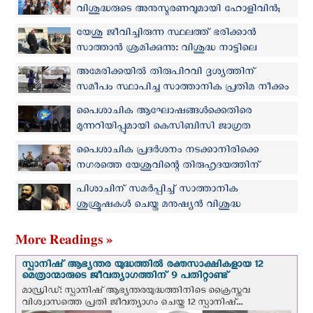
വിശുദ്ധരുടെ അനുസ്മരണവുമായി ഹോളിവിന്‍;
ഒരുക്കങ്ങളുമായി ലാറ്റിന്‍ അമേരിക്ക
യേശു ജീവിച്ചിരുന്ന സ്ഥലത്ത് ഭരിക്കാൻ
സാത്താന്‍ ശ്രമിക്കുന്നു: വിശുദ്ധ നാട്ടിലെ
ആക്രമണങ്ങളില്‍ ജെറുസലേം പാത്രിയാര്‍ക്കീസ്
അമേരിക്കയില്‍ തിരുപിറവി ദൃശ്യത്തിന്
സമീപം സ്ഥാപിച്ച സാത്താനിക പ്രതിമ നീക്കം
ചെയ്തു
പൈശാചിക ആഘോഷങ്ങള്‍ക്കെതിരെ
മുന്നറിയിപ്പുമായി കെ‌സി‌ബി‌സി ജാഗ്രത
കമ്മീഷന്‍
പൈശാചിക പ്രദര്‍ശനം നടക്കാനിരിക്കെ
നഗരത്തെ യേശുവിന്റെ തിരുഹൃദയത്തിന്
സമർപ്പിച്ച് ഫ്രഞ്ച് മെത്രാന്‍
പിശാചിന് സമർപ്പിച്ച് സാത്താനിക
ശുശ്രൂഷകൾ ചെയ്ത മനുഷ്യന്‍ വിശുദ്ധ
പദവിയിലെത്തിയ സംഭവക്കഥ
More Readings »
സ്പാനിഷ് ആഭ്യന്തര യുദ്ധത്തില്‍ രക്തസാക്ഷികളായ 12
മെത്രാന്മാരുടെ ജീവത്യാഗത്തിന് 9 പതിറ്റാണ്ട്
മാഡ്രിഡ്: സ്പാനിഷ് ആഭ്യന്തരയുദ്ധത്തിനിടെ ക്രൈസ്തവ
വിശ്വാസത്തെ പ്രതി ജീവത്യാഗം ചെയ്ത 12 സ്പാനിഷ്...