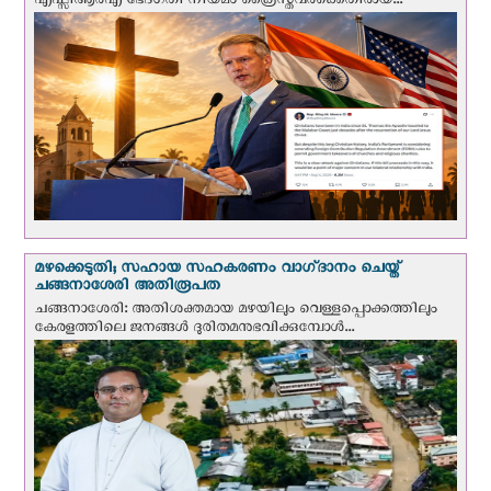
എഫ്സിആർഎ ഭേദഗതി നിയമം ക്രൈസ്തവർക്കെതിരായ...
മഴക്കെടുതി; സഹായ സഹകരണം വാഗ്‌ദാനം ചെയ്ത്
ചങ്ങനാശേരി അതിരൂപത
ചങ്ങനാശേരി: അതിശക്തമായ മഴയിലും വെള്ളപ്പൊക്കത്തിലും
കേരളത്തിലെ ജനങ്ങൾ ദുരിതമനുഭവിക്കുമ്പോൾ...