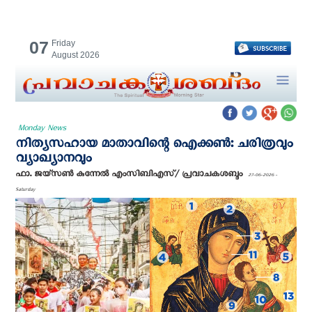
07
Friday
August 2026
Monday News
നിത്യസഹായ മാതാവിന്റെ ഐക്കൺ: ചരിത്രവും
വ്യാഖ്യാനവും
ഫാ. ജയ്സൺ കുന്നേൽ എംസിബിഎസ്/ പ്രവാചകശബ്ദം
27-06-2026 -
Saturday