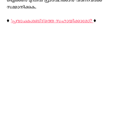
ഐക്കണു മുമ്പിൽ പ്രാർത്ഥിക്കാൻ വരുന്നവർക്ക്
സമ്മാനിക്കുക.
♦️
'പ്രവാചകശബ്‌ദ'ത്തെ സഹായിക്കാമോ?
♦️