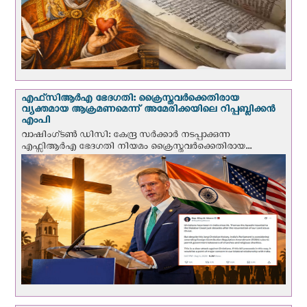
എഫ്‌സി‌ആര്‍‌എ ഭേദഗതി: ക്രൈസ്തവർക്കെതിരായ
വ്യക്തമായ ആക്രമണമെന്ന് അമേരിക്കയിലെ റിപ്പബ്ലിക്കൻ
എംപി
വാഷിംഗ്ടണ്‍ ഡി‌സി: കേന്ദ്ര സർക്കാർ നടപ്പാക്കുന്ന
എഫ്സിആർഎ ഭേദഗതി നിയമം ക്രൈസ്തവർക്കെതിരായ...