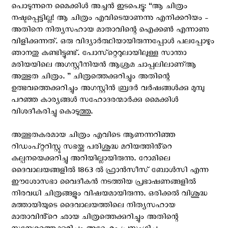
പൊടുന്നനെ മൈക്കിൾ അച്ചൻ ഇടപെട്ടു: “ആ ചിത്രം
നഷ്ടപ്പെട്ടില്ല! ആ ചിത്രം എവിടെയാണന്നു എനിക്കറിയം -
അതിനെ നിത്യസഹായ മാതാവിന്റെ ഐക്കൺ എന്നാണു
വിളിക്കുന്നത്. ഒരു വിദ്യാർത്ഥിയായിരുന്നപ്പോൾ പലപ്പോഴും
ഞാനതു കണ്ടിട്ടുണ്ട്. പോസ്‌റ്റെറുലായിലുള്ള സാന്താ
മരിയയിലെ അഗസ്റ്റീനിയൻ ആശ്രമ ചാപ്പലിലാണ്ആ
അത്ഭുത ചിത്രം. ” ചിത്രത്തെക്കുറിച്ചും അതിന്റെ
ഉത്ഭവത്തെക്കുറിച്ചും അഗസ്റ്റിൻ ബ്രദർ വർഷങ്ങൾക്കു മുമ്പു
പറഞ്ഞ കാര്യങ്ങൾ സഹോദരന്മാർക്കു മൈക്കിൾ
വിശദീകരിച്ചു കൊടുത്തു.
അത്ഭുതകരമായ ചിത്രം എവിടെ ആണന്നറിഞ്ഞ
റിഡംപ്റ്ററിസ്റ്റു സഭയ്ക്കു പരിശുദ്ധ മറിയത്തിൻ്റെ
കല്പനയെക്കുറിച്ചു അറിയില്ലായിരുന്നു. റോമിലെ
ദൈവാലയങ്ങളിൽ 1863 ൽ ഫ്രാൻസീസ് ബോൾസി എന്ന
ഈശോസഭാ വൈദീകൻ നടത്തിയ പ്രഭാഷണങ്ങളിൽ
നിരവധി ചിത്രങ്ങളും വിഷയമായിരുന്നു. ഒരിക്കൽ വിശുദ്ധ
മത്തായിയുടെ ദൈവാലയത്തിലെ നിത്യസഹായ
മാതാവിൻ്റെ ഛായ ചിത്രത്തെക്കുറിച്ചും അതിന്റെ