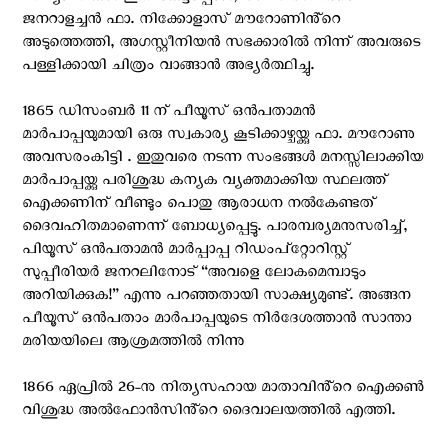
ജനറാളച്ചൻ ഫാ. നിക്കോളാസ് മൗറോണിൻ്റെ
അടുത്തെത്തി, അഗസ്റ്റീനിയൻ സഭക്കാരിൽ നിന്ന് അവരുടെ
പള്ളിക്കായി ചിത്രം വാങ്ങാൻ അഭ്യർത്ഥിച്ചു.
1865 ഡിസംബർ 11 ന് പീയൂസ് ഒൻപതാമൻ
മാർപാപ്പയുമായി ഒരു സ്വകാര്യ കൂടിക്കാഴ്ചയ്ക്കു ഫാ. മൗറോണു
അവസരംകിട്ടി . ഇതുവരെ നടന്ന സംഭങ്ങൾ മനസ്സിലാക്കിയ
മാർപാപ്പയ്ക്കു പരിശുദ്ധ കന്യക വ്യക്തമാക്കിയ സ്ഥലത്ത്
ഐക്കണിന് വീണ്ടും പൊതു ആരാധന നൽകേണ്ടത്
ദൈവഹിതമാണെന്ന് ബോധ്യപ്പെട്ടു. പാരമ്പര്യമനുസരിച്ച്,
പിയൂസ് ഒൻപതാമൻ മാർപ്പാപ്പ റിഡംപ്റ്റോറിസ്റ്റ്
സുപ്പീരിയർ ജനറലിനോട് “അവളെ ലോകമെമ്പാടും
അറിയിക്കുക!” എന്നു പറഞ്ഞതായി സാക്ഷ്യമുണ്ട്. അങ്ങന
പീയൂസ് ഒൻപതാം മാർപാപ്പയുടെ നിർദേശത്താൻ സാന്താ
മരിയയിലെ ആശ്രമത്തിൽ നിന്നു
1866 ഏപ്രിൽ 26-നു നിത്യസഹായ മാതാവിൻ്റെ ഐക്കൺ
വിശുദ്ധ അൽഫോൻസിൻ്റെ ദൈവാലയത്തിൽ എത്തി.