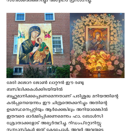
സന്ദേശത്തെക്കുറിച്ചും അദ്ദേഹം പ്രസംഗിച്ചു.
മേരി മജോറ ജോൺ ലാറ്ററൻ ഈ രണ്ടു
ബസിലിക്കകൾക്കിടയിയിൽ
ബഹുമാനിക്കപ്പെടണമെന്നതാണ് പരിശുദ്ധ മറിയത്തിന്റെ
കൽപ്പനെയെന്നും ഈ ചിത്രത്തെക്കുറിച്ചും അതിന്റെ
ഉടമസ്ഥനെപ്പറ്റിയും ആർക്കെങ്കിലും അറിയാമെങ്കിൽ
ഇതവരെ ഓർമ്മിപ്പിക്കണമെന്നും ഫാ. ബോൾസി
ശ്രോതാക്കളോട് അഭ്യർത്ഥിച്ചു. റിഡംപ്റ്റോറിസ്റ്റു
സന്യാസികൾ ഇത് കേട്ടപ്പോൾ, അവർ അവരുടെ