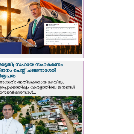
്കെടുതി; സഹായ സഹകരണം
‌ദാനം ചെയ്ത് ചങ്ങനാശേരി
ിരൂപത
നാശേരി: അതിശക്തമായ മഴയിലും
ളപ്പൊക്കത്തിലും കേരളത്തിലെ ജനങ്ങൾ
മനുഭവിക്കുമ്പോൾ...