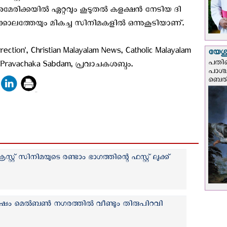
 അമേരിക്കയില്‍ ഏറ്റവും കൂടുതല്‍ കളക്ഷന്‍ നേടിയ ദി
കാലത്തേയും മികച്ച സിനിമകളില്‍ ഒന്നുകൂടിയാണ്.
rection', Christian Malayalam News, Catholic Malayalam
യേശു
പതിന
l, Pravachaka Sabdam, പ്രവാചകശബ്ദം.
പാശ്
ബെല്‍
റ്റ് സിനിമയുടെ രണ്ടാം ഭാഗത്തിന്റെ ഫസ്റ്റ് ലുക്ക്
ം മെല്‍ബണ്‍ നഗരത്തില്‍ വീണ്ടും തിരുപിറവി