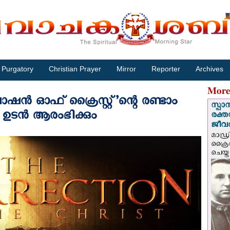
Purgatory
Christian Prayer
Mirror
Reporter
Archives
More
ാഷന്‍ ഓഫ് ക്രൈസ്റ്റ്’ന്റെ രണ്ടാം
സ്പാ
ഉടന്‍ ആരംഭിക്കും
രക്ത
ജീവത
മാഡ്ര
ക്രൈ
ചെയ്ത