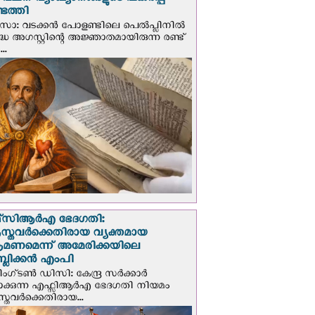
് വചന വ്യാഖ്യാനങ്ങളുടെ പകര്‍പ്പ്
െത്തി
‍സോ: വടക്കൻ പോളണ്ടിലെ പെൽപ്ലിനില്‍
്ധ അഗസ്റ്റിന്റെ അജ്ഞാതമായിരുന്ന രണ്ട്
..
സി‌ആര്‍‌എ ഭേദഗതി:
സ്തവർക്കെതിരായ വ്യക്തമായ
രമണമെന്ന് അമേരിക്കയിലെ
പബ്ലിക്കൻ എംപി
ഗ്ടണ്‍ ഡി‌സി: കേന്ദ്ര സർക്കാർ
പാക്കുന്ന എഫ്സിആർഎ ഭേദഗതി നിയമം
സ്തവർക്കെതിരായ...