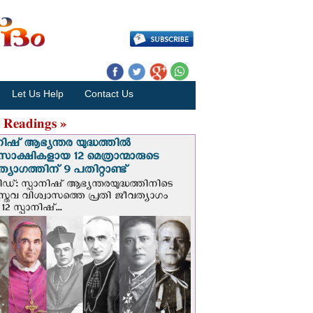
Let Us Help
Contact Us
 Readings »
നിഷ് ആഭ്യന്തര യുദ്ധത്തില്‍
സാക്ഷികളായ 12 മെത്രാന്മാരുടെ
്യാഗത്തിന് 9 പതിറ്റാണ്ട്
ിഡ്: സ്പാനിഷ് ആഭ്യന്തരയുദ്ധത്തിനിടെ
സ്തവ വിശ്വാസത്തെ പ്രതി ജീവത്യാഗം
 12 സ്പാനിഷ്...