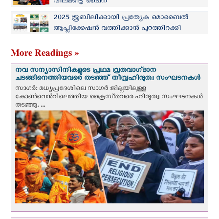
വിലക്കിട്ട് ചൈന
2025 ജൂബിലിക്കായി പ്രത്യേക മൊബൈൽ
ആപ്ലിക്കേഷന്‍ വത്തിക്കാന്‍ പുറത്തിറക്കി
More Readings »
നവ സന്യാസിനികളുടെ പ്രഥമ വ്രതവാഗ്‌ദാന
ചടങ്ങിനെത്തിയവരെ തടഞ്ഞ് തീവ്രഹിന്ദുത്വ സംഘടനകള്‍
സാഗർ: മധ്യപ്രദേശിലെ സാഗർ ജില്ലയിലുള്ള
കോൺവെന്‍റിലെത്തിയ ക്രൈസ്‌തവരെ ഹിന്ദുത്വ സംഘടനകൾ
തടഞ്ഞു. ...