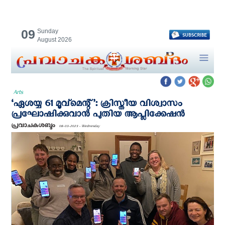
09
Sunday
August 2026
Arts
‘ഏശയ്യ 61 മൂവ്മെന്റ്’: ക്രിസ്തീയ വിശ്വാസം
പ്രഘോഷിക്കുവാന്‍ പുതിയ ആപ്ലിക്കേഷന്‍
പ്രവാചകശബ്ദം
08-03-2023 - Wednesday