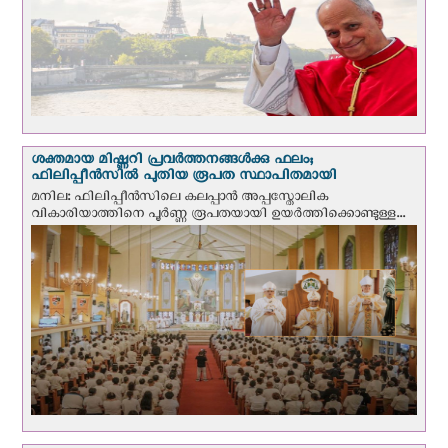
ശക്തമായ മിഷ്ണറി പ്രവർത്തനങ്ങൾക്കു ഫലം;
ഫിലിപ്പീൻസിൽ പുതിയ രൂപത സ്ഥാപിതമായി
മനില: ഫിലിപ്പീൻസിലെ കലപ്പാൻ അപ്പസ്തോലിക
വികാരിയാത്തിനെ പൂർണ്ണ രൂപതയായി ഉയർത്തിക്കൊണ്ടുള്ള...