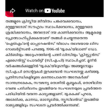
തങ്ങളുടെ ക്രിസ്തീയ ജീവിതം പങ്കുവെക്കുവാനും,
മറ്റുള്ളവരോട്‌ സൗഹൃദം സ്ഥാപിക്കുവാനും, മറ്റുള്ളവരെ
ശ്രദ്ധിക്കുവാനും, അവരോട് ദയ കാണിക്കുവാനും ആളുകളെ
പ്രോത്സാഹിപ്പിക്കുകയാണ് തങ്ങള്‍ ചെയ്യുന്നതെന്നു
‘ഐ61എം’ന്റെ ഓപ്പറേഷന്‍സ് വിഭാഗം തലവയായ ലിസ
റോബര്‍ട്ട്സണ്‍ പറഞ്ഞു. 1996-ല്‍ ‘യു.കെ’യിലാണ് ഡോ.
കിര്‍ബിയും അദ്ദേഹത്തിന്റെ പത്നി ലിസിയും ‘ക്രിസ്റ്റ്യന്‍സ്
എഗൈന്‍സ്റ്റ് പോവര്‍ട്ടി’ (സി.എ.പി) സ്ഥാപിച്ചത്. മൂന്ന്‍
വര്‍ഷങ്ങള്‍ക്കുള്ളില്‍ ‘യു.കെ’യിലുടനീളം അഞ്ഞൂറോളം
സി.എ.പി സെന്ററുകള്‍ തുറക്കുവാന്‍ സംഘടനയ്ക്കു കഴിഞ്ഞു.
പ്രതിസന്ധികളിലൂടെ കടന്നുപോകുന്ന അനേകര്‍ക്ക്
സാന്ത്വനമേകുക, സൗജന്യ തൊഴില്‍ ക്ലബ്ബുകള്‍, തൊഴിലിനു
വേണ്ട പരിശീലനം തുടങ്ങിയവ സംഘടനയുടെ പ്രവര്‍ത്തന
പരിധിയില്‍ വരുന്ന കാര്യങ്ങളാണ്. യു.കെക്ക് പുറമേ,
അമേരിക്ക, കാനഡ, ഓസ്ട്രേലിയ, ന്യൂസിലന്‍ഡ്‌ തുടങ്ങിയ
രാജ്യങ്ങളിലും സംഘടന പ്രവര്‍ത്തിക്കുന്നുണ്ട്.