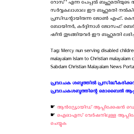
റോസ്’ എന്ന പേപ്പല്‍ ബഹുമതിയുടെ അ
സര്‍വ്വകലാശാല ഈ ബഹുമതി നല്‍കിവരു
പ്രസിഡന്റായിരുന്ന ജോണ്‍ എഫ്. കെന്
ബോയിനര്‍, കര്‍ദ്ദിനാള്‍ ജോസഫ് ബെര്‍ണാഡി
ഷീന്‍ തുടങ്ങിയവര്‍ ഈ ബഹുമതി ലഭിച്ചി
Tag: Mercy nun serving disabled childre
malayalam Islam to Christian malayalam 
Sabdam Christian Malayalam News Port
പ്രവാചക ശബ്ദത്തിൽ പ്രസിദ്ധീകരിക്
പ്രവാചകശബ്ദത്തിന്റെ മൊബൈൽ ആപ്പിലൂടെ
☛
ആന്‍ഡ്രോയിഡ് ആപ്ലിക്കേഷന്‍ ഡൌണ്
☛
ഐ‌ഓ‌എസ് വേര്‍ഷനിലുള്ള ആപ്ലിക്ക
ചെയ്യുക ‍