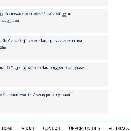
ുള്ള 13 അംബാസഡർമാർക്ക് പരിശുദ്ധ
െ ബഹുമതി
ുരിശ് പതിച്ച് അമേരിക്കയുടെ പരമോന്നത
ാരം
്പിന് പൂര്‍ണ്ണ സൈനിക ബഹുമതികളോടെ
ജോസ് അത്തിക്കലിന് പേപ്പൽ ബഹുമതി
HOME
ABOUT
CONTACT
OPPORTUNITIES
FEEDBACK