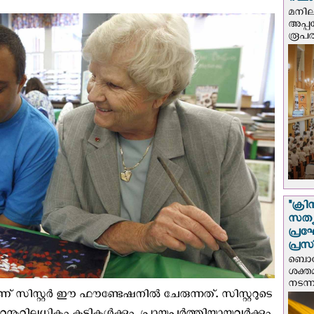
സ്ഥ
മനില
അപ്പ
രൂപത
"ക്രി
സത്യ
പ്ര
പ്രസ
ബൊഗോ
ശക്ത
നടന്
ടാണ് സിസ്റ്റര്‍ ഈ ഫൗണ്ടേഷനില്‍ ചേരുന്നത്. സിസ്റ്ററുടെ