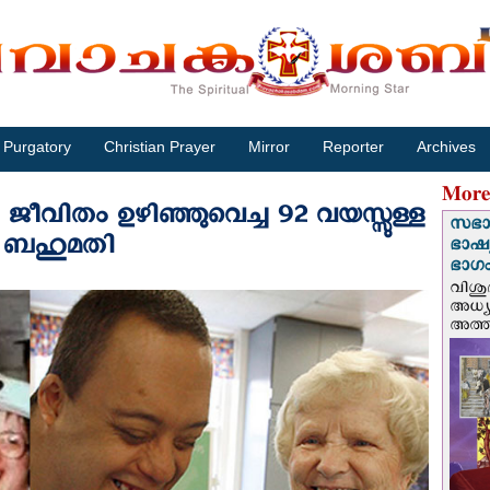
Purgatory
Christian Prayer
Mirror
Reporter
Archives
More
ി ജീവിതം ഉഴിഞ്ഞുവെച്ച 92 വയസ്സുള്ള
സഭാ
ന്‍ ബഹുമതി
ഭാഷ്യ
ഭാഗം
വിശു
അധ്യ
അത്തി