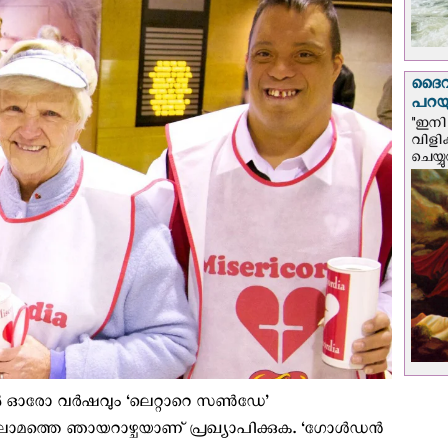
ദൈവം
പറയു
"ഇനി 
വിളി
ചെയ്യ
‍ ഓരോ വര്‍ഷവും ‘ലെറ്റാറെ സണ്‍ഡേ’
ലാമത്തെ ഞായറാഴ്ചയാണ് പ്രഖ്യാപിക്കുക. ‘ഗോള്‍ഡന്‍