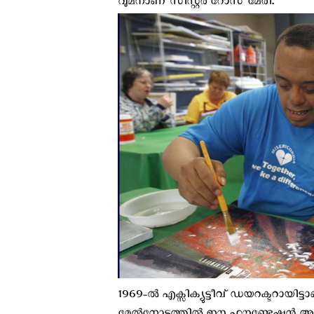
വുമനാണ് സിസ്റ്റര്‍ റോസ് മേരി.
1969-ല്‍ എക്സിക്യുട്ടീവ്‌ ഡയറക്ടറായിട്