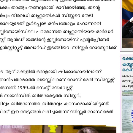
റിലധികം കുട്ടികള്‍ക്കും, പ്രായപൂര്‍ത്തിയായവര്‍ക്കും
്‍ക്കും താങ്ങും തണലുമായി മാറിക്കഴിഞ്ഞു. തന്റെ
ന്‍പും നിരവധി ബഹുമതികള്‍ സിസ്റ്ററെ തേടി
വകലാശാലയുടേത് ഉള്‍പ്പെടെ ഒന്‍പതോളം ഹോണററി
ിന്നു. ഇല്ലിനോയിസിലെ പരമോന്നത ബഹുമതിയായ ഓര്‍ഡര്‍
് ആന്‍ഡ്‌ യങ്ങിന്റെ ഇല്ലിനോയിസ് എന്റര്‍പ്രീണര്‍
്റിറ്റ്യൂട്ട് അവാര്‍ഡ് തുടങ്ങിയവ സിസ്റ്റര്‍ റോസ്മേരിക്ക്
രക്ഷ
കാട്
കെസ
ടെ ആറ് മക്കളില്‍ ഒരാളായി ഷിക്കാഗോയിലാണ്
കൊച്
തൊന്‍പതാമത്തെ വയസ്സിലാണ് റോസ് മേരി ‘സിസ്റ്റേഴ്സ്
മത്സ്
പെടുമ്
്നത്. 1959-ല്‍ സെന്റ് സേവ്യേഴ്സ്
സയന്‍സില്‍ ബിരുദമെടുത്ത സിസ്റ്റര്‍,
ും ബിരുദാനന്തര ബിരുദവും കരസ്ഥമാക്കിയിട്ടുണ്ട്.
് ഈ നേട്ടങ്ങള്‍ ലഭിച്ചതെന്ന് സിസ്റ്റര്‍ റോസ് മേരി