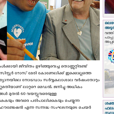
ലെയോ
അടുത്
വത്തി
പാപ്പ
അപ്പ
ികള്‍ക്കായി ജീവിതം ഉഴിഞ്ഞുവെച്ച തൊണ്ണൂറ്റിരണ്ട്
ിസ്റ്റര്‍ റോസ് മേരി കോണേലിക്ക് ഇക്കൊല്ലത്തെ
്ത്യാനയിലെ നോട്രഡാം സര്‍വ്വകലാശാല വര്‍ഷംതോറും
ുമതിയാണ് ലാറ്ററെ മെഡല്‍. ജനിച്ചു അധികം
ള്‍ മുതല്‍ 60 വയസ്സുവരെയുള്ള
‍കുകയും അവരെ പരിപാലിക്കുകയും ചെയ്യുന്ന
ശക്ത
ൗണ്ടേഷന്‍ എന്ന സന്നദ്ധ സംഘടനയുടെ ചെയര്‍
ഫലം