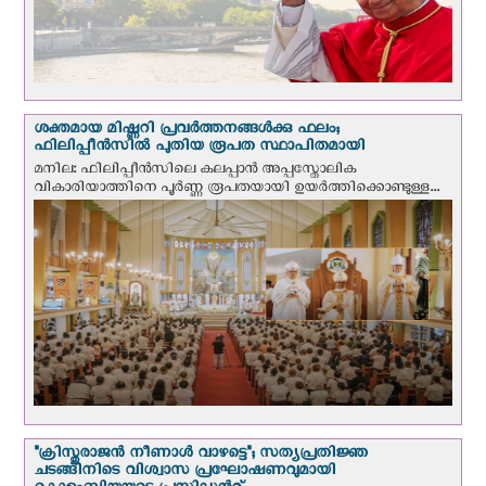
ശക്തമായ മിഷ്ണറി പ്രവർത്തനങ്ങൾക്കു ഫലം;
ഫിലിപ്പീൻസിൽ പുതിയ രൂപത സ്ഥാപിതമായി
മനില: ഫിലിപ്പീൻസിലെ കലപ്പാൻ അപ്പസ്തോലിക
വികാരിയാത്തിനെ പൂർണ്ണ രൂപതയായി ഉയർത്തിക്കൊണ്ടുള്ള...
"ക്രിസ്തുരാജന്‍ നീണാള്‍ വാഴട്ടെ"; സത്യപ്രതിജ്ഞ
ചടങ്ങിനിടെ വിശ്വാസ പ്രഘോഷണവുമായി