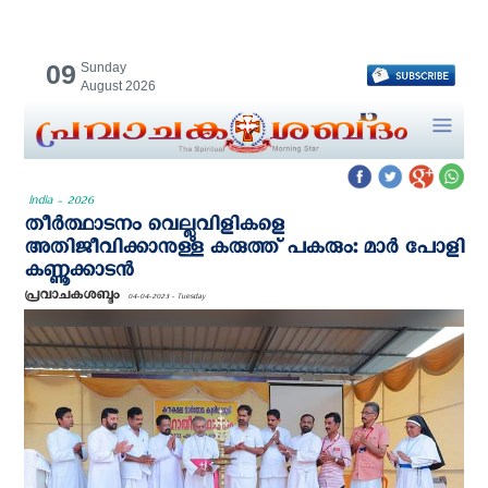
09
Sunday
August 2026
India - 2026
തീർത്ഥാടനം വെല്ലുവിളികളെ
അതിജീവിക്കാനുള്ള കരുത്ത് പകരും: മാർ പോളി
കണ്ണൂക്കാടൻ
പ്രവാചകശബ്ദം
04-04-2023 - Tuesday