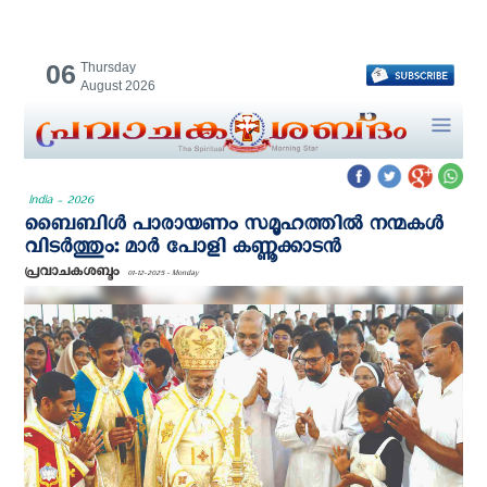
06
Thursday
August 2026
India - 2026
ബൈബിൾ പാരായണം സമൂഹത്തിൽ നന്മകൾ
വിടർത്തും: മാർ പോളി കണ്ണൂക്കാടൻ
പ്രവാചകശബ്ദം
01-12-2025 - Monday