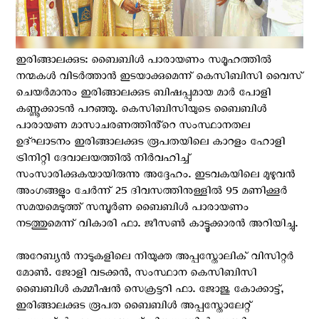
ഇരിങ്ങാലക്കുട: ബൈബിൾ പാരായണം സമൂഹത്തിൽ
നന്മകൾ വിടർത്താൻ ഇടയാക്കുമെന്ന് കെസിബിസി വൈസ്
ചെയർമാനും ഇരിങ്ങാലക്കുട ബിഷപ്പുമായ മാർ പോളി
കണ്ണൂക്കാടൻ പറഞ്ഞു. കെസിബിസിയുടെ ബൈബിൾ
പാരായണ മാസാചരണത്തിൻ്റെ സംസ്ഥാനതല
ഉദ്ഘാടനം ഇരിങ്ങാലക്കുട രൂപതയിലെ കാറളം ഹോളി
ട്രിനിറ്റി ദേവാലയത്തിൽ നിർവഹിച്ച്
സംസാരിക്കുകയായിരുന്നു അദ്ദേഹം. ഇടവകയിലെ മുഴുവൻ
അംഗങ്ങളും ചേർന്ന് 25 ദിവസത്തിനുള്ളിൽ 95 മണിക്കൂർ
സമയമെടുത്ത് സമ്പൂർണ ബൈബിൾ പാരായണം
നടത്തുമെന്ന് വികാരി ഫാ. ജീസൺ കാട്ടൂക്കാരൻ അറിയിച്ചു.
അറേബ്യൻ നാടുകളിലെ നിയുക്ത അപ്പസ്തോലിക് വിസിറ്റർ
മോൺ. ജോളി വടക്കൻ, സംസ്ഥാന കെസിബിസി
ബൈബിൾ കമ്മീഷൻ സെക്രട്ടറി ഫാ. ജോജു കോക്കാട്ട്,
ഇരിങ്ങാലക്കുട രൂപത ബൈബിൾ അപ്പ‌സ്തോലേറ്റ്