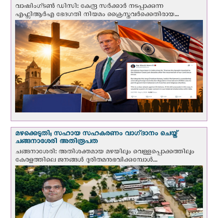
വാഷിംഗ്ടണ്‍ ഡി‌സി: കേന്ദ്ര സർക്കാർ നടപ്പാക്കുന്ന
എഫ്സിആർഎ ഭേദഗതി നിയമം ക്രൈസ്തവർക്കെതിരായ...
മഴക്കെടുതി; സഹായ സഹകരണം വാഗ്‌ദാനം ചെയ്ത്
ചങ്ങനാശേരി അതിരൂപത
ചങ്ങനാശേരി: അതിശക്തമായ മഴയിലും വെള്ളപ്പൊക്കത്തിലും
കേരളത്തിലെ ജനങ്ങൾ ദുരിതമനുഭവിക്കുമ്പോൾ...