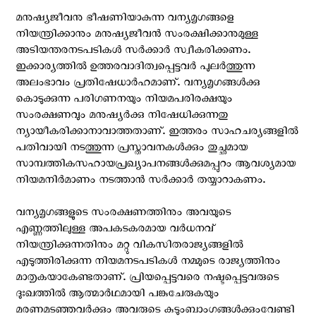
മനുഷ്യജീവനു ഭീഷണിയാകുന്ന വന്യമൃഗങ്ങളെ
നിയന്ത്രിക്കാനും മനുഷ്യജീവൻ സംരക്ഷിക്കാനുമുള്ള
അടിയന്തരനടപടികൾ സർക്കാർ സ്വീകരിക്കണം.
ഇക്കാര്യത്തിൽ ഉത്തരവാദിത്വപ്പെട്ടവർ പുലർത്തുന്ന
അലംഭാവം പ്രതിഷേധാർഹമാണ്. വന്യമൃഗങ്ങൾക്കു
കൊടുക്കുന്ന പരിഗണനയും നിയമപരിരക്ഷയും
സംരക്ഷണവും മനുഷ്യർക്കു നിഷേധിക്കുന്നതു
ന്യായീകരിക്കാനാവാത്തതാണ്. ഇത്തരം സാഹചര്യങ്ങളിൽ
പതിവായി നടത്തുന്ന പ്രസ്താവനകൾക്കും തുച്ഛമായ
സാമ്പത്തികസഹായപ്രഖ്യാപനങ്ങൾക്കുമപ്പുറം ആവശ്യമായ
നിയമനിർമാണം നടത്താൻ സർക്കാർ തയ്യാറാകണം.
വന്യമൃഗങ്ങളുടെ സംരക്ഷണത്തിനും അവയുടെ
എണ്ണത്തിലുള്ള അപകടകരമായ വർധനവ്
നിയന്ത്രിക്കുന്നതിനും മറ്റു വികസിതരാജ്യങ്ങളിൽ
എടുത്തിരിക്കുന്ന നിയമനടപടികൾ നമ്മുടെ രാജ്യത്തിനും
മാതൃകയാകേണ്ടതാണ്. പ്രിയപ്പെട്ടവരെ നഷ്ടപ്പെട്ടവരുടെ
ദുഃഖത്തിൽ ആത്മാർഥമായി പങ്കുചേരുകയും
മരണമടഞ്ഞവർക്കും അവരുടെ കുടുംബാംഗങ്ങൾക്കുംവേണ്ടി