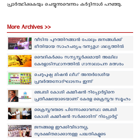
പ്രാർത്ഥിക്കുകയും ചെയ്യുന്നുവെന്നും കർദ്ദിനാൾ പറഞ്ഞു.
More Archives >>
വീടിനു പുറത്തിറങ്ങാൻ പോലും ജനങ്ങൾക്ക്
ഭീതിയായ സാഹചര്യം; വന്യമൃഗ ശല്യത്തില്‍
അടിയന്തര നടപടി വേണമെന്ന്‍ മാർ ജോസ്
വൈദികർക്കും സന്യസ്തർക്കുമായി അഖില
പുളിക്കൽ
കേരളാടിസ്ഥാനത്തിൽ ഗാനാലാപന മത്സരം
ചെറുപുഷ്പ മിഷൻ ലീഗ് അന്തർദേശീയ
പ്രവർത്തനോദ്‌ഘാടനം ഇന്ന്
ജെ.ബി കോശി കമ്മീഷന്‍ റിപ്പോര്‍ട്ടിനെ
പ്രതീക്ഷയോടെയാണ് കേരള ക്രൈസ്തവ സമൂഹം
കാണുന്നതെന്ന് ലെയ്റ്റി കൗണ്‍സില്‍
ക്രൈസ്തവരുടെ പിന്നോക്കാവസ്ഥ: ജെ.ബി
കോശി കമ്മീഷൻ സർക്കാരിന് റിപ്പോര്‍ട്ട്
സമർപ്പിച്ചു
ജനങ്ങളെ ഇറക്കിവിടാനല്ല,
സുരക്ഷിതമാക്കാനുള്ള പദ്ധതികളുടെ