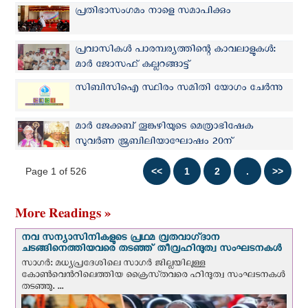
ആസൂത്രണമാണ് സർക്കാർ ചെയ്യേണ്ടത്: മാർ
പ്രതിഭാസംഗമം നാളെ സമാപിക്കും
ജോര്‍ജ്ജ് ആലഞ്ചേരി
പ്രവാസികൾ പാരമ്പര്യത്തിന്റെ കാവലാളുകൾ:
മാർ ജോസഫ് കല്ലറങ്ങാട്ട്
സിബിസിഐ സ്ഥിരം സമിതി യോഗം ചേർന്നു
മാർ ജേക്കബ് തൂങ്കുഴിയുടെ മെത്രാഭിഷേക
സുവർണ ജൂബിലിയാഘോഷം 20ന്
Page 1 of 526
More Readings »
നവ സന്യാസിനികളുടെ പ്രഥമ വ്രതവാഗ്‌ദാന
ചടങ്ങിനെത്തിയവരെ തടഞ്ഞ് തീവ്രഹിന്ദുത്വ സംഘടനകള്‍
സാഗർ: മധ്യപ്രദേശിലെ സാഗർ ജില്ലയിലുള്ള
കോൺവെന്‍റിലെത്തിയ ക്രൈസ്‌തവരെ ഹിന്ദുത്വ സംഘടനകൾ
തടഞ്ഞു. ...