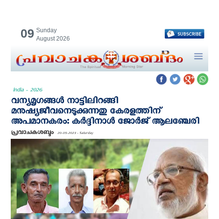
09
Sunday
August 2026
India - 2026
വന്യമൃഗങ്ങൾ നാട്ടിലിറങ്ങി
മനുഷ്യജീവനെടുക്കുന്നതു കേരളത്തിന്
അപമാനകരം: കർദ്ദിനാൾ ജോർജ് ആലഞ്ചേരി
പ്രവാചകശബ്ദം
20-05-2023 - Saturday