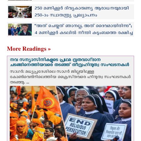
വത്തിക്കാന്റെ ആഹ്വാനം
250 മണിക്കൂർ ദിവ്യകാരുണ്യ ആരാധനയുമായി
250-ാം സ്വാതന്ത്ര്യ പ്രഖ്യാപനം
ആഘോഷിക്കാന്‍ അമേരിക്കന്‍ സഭ
“അത് ചെയ്തത് ഞാനല്ല, അത് ദൈവമായിരിന്നു”;
4 മണിക്കൂര്‍ കടലില്‍ നീന്തി കുടുംബത്തെ രക്ഷിച്ച
ഓസ്ട്രേലിയന്‍ ബാലന് പറയാനുള്ളത്
More Readings »
നവ സന്യാസിനികളുടെ പ്രഥമ വ്രതവാഗ്‌ദാന
ചടങ്ങിനെത്തിയവരെ തടഞ്ഞ് തീവ്രഹിന്ദുത്വ സംഘടനകള്‍
സാഗർ: മധ്യപ്രദേശിലെ സാഗർ ജില്ലയിലുള്ള
കോൺവെന്‍റിലെത്തിയ ക്രൈസ്‌തവരെ ഹിന്ദുത്വ സംഘടനകൾ
തടഞ്ഞു. ...