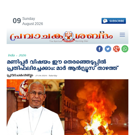
09
Sunday
August 2026
India - 2026
മണിപ്പുർ വിഷയം ഈ തെരഞ്ഞെടുപ്പിൽ
പ്രതിഫലിച്ചേക്കാം: മാർ ആൻഡ്രൂസ് താഴത്ത്
പ്രവാചകശബ്ദം
27-04-2024 - Saturday