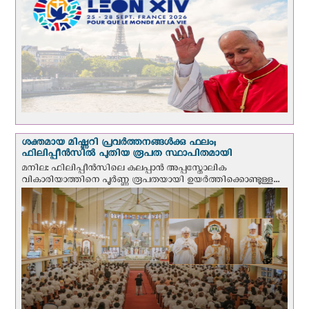
ശക്തമായ മിഷ്ണറി പ്രവർത്തനങ്ങൾക്കു ഫലം;
ഫിലിപ്പീൻസിൽ പുതിയ രൂപത സ്ഥാപിതമായി
മനില: ഫിലിപ്പീൻസിലെ കലപ്പാൻ അപ്പസ്തോലിക
വികാരിയാത്തിനെ പൂർണ്ണ രൂപതയായി ഉയർത്തിക്കൊണ്ടുള്ള...