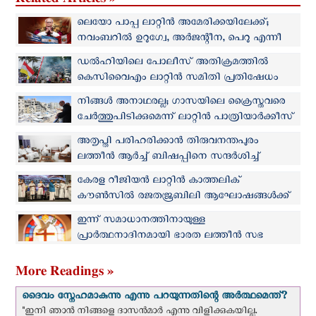
ലെയോ പാപ്പ ലാറ്റിൻ അമേരിക്കയിലേക്ക്;
നവംബറില്‍ ഉറുഗ്വേ, അർജന്റീന, പെറു എന്നീ
രാജ്യങ്ങള്‍ സന്ദര്‍ശിക്കും
ഡൽഹിയിലെ പോലീസ് അതിക്രമത്തിൽ
കെസിവൈഎം ലാറ്റിൻ സമിതി പ്രതിഷേധം
രേഖപ്പെടുത്തി
നിങ്ങള്‍ അനാഥരല്ല; ഗാസയിലെ ക്രൈസ്തവരെ
ചേര്‍ത്തുപിടിക്കുമെന്ന് ലാറ്റിൻ പാത്രിയാർക്കീസ്
അതൃപ്തി പരിഹരിക്കാൻ തിരുവനന്തപുരം
ലത്തീന്‍ ആര്‍ച്ച് ബിഷപ്പിനെ സന്ദര്‍ശിച്ച്
മുഖ്യമന്ത്രി
കേരള റീജിയൻ ലാറ്റിൻ കാത്തലിക്
കൗൺസിൽ രജതജൂബിലി ആഘോഷങ്ങൾക്ക്
തുടക്കം
ഇന്ന് സമാധാനത്തിനായുള്ള
പ്രാർത്ഥനാദിനമായി ഭാരത ലത്തീന്‍ സഭ
ആചരിക്കുന്നു
More Readings »
ദൈവം സ്നേഹമാകുന്നു എന്നു പറയുന്നതിന്റെ അർത്ഥമെന്ത്?
"ഇനി ഞാന്‍ നിങ്ങളെ ദാസന്‍മാര്‍ എന്നു വിളിക്കുകയില്ല.