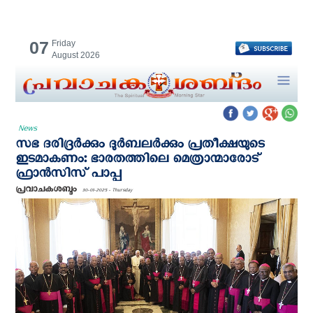
07
Friday
August 2026
News
സഭ ദരിദ്രർക്കും ദുർബലർക്കും പ്രതീക്ഷയുടെ
ഇടമാകണം: ഭാരതത്തിലെ മെത്രാന്മാരോട്
ഫ്രാൻസിസ് പാപ്പ
പ്രവാചകശബ്ദം
30-01-2025 - Thursday