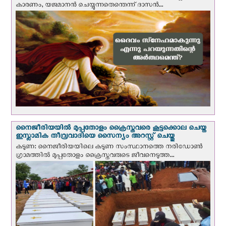
കാരണം, യജമാനന്‍ ചെയ്യുന്നതെന്തെന്ന് ദാസന്‍...
നൈജീരിയയില്‍ മുപ്പതോളം ക്രൈസ്തവരെ കൂട്ടക്കൊല ചെയ്ത
ഇസ്ലാമിക തീവ്രവാദിയെ സൈന്യം അറസ്റ്റ് ചെയ്തു
കടുണ: നൈജീരിയയിലെ കടുണ സംസ്ഥാനത്തെ നരിഡോൺ
ഗ്രാമത്തിൽ മുപ്പതോളം ക്രൈസ്തവരുടെ ജീവനെടുത്ത...