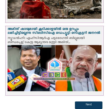
അമിത് ഷായുമായി കൂടിക്കാഴ്ചയില്‍ ഒരു ഉറപ്പും
ലഭിച്ചിട്ടില്ലെന്നു സിബിസിഐ ഡെപ്യൂട്ടി സെക്രട്ടറി ജനറല്‍
ന്യൂഡല്‍ഹി: എഫ്‌സിആര്‍എ ചട്ടഭേദഗതി ബില്ലുമായി
ബന്ധപ്പെട്ട് കേന്ദ്ര ആഭ്യന്തര മന്ത്രി അമിത്...
Next