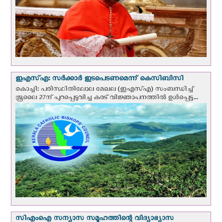
ഇഎസ്എ: സര്‍ക്കാര്‍ ഇടപെടണമെന്ന് കെ‌സി‌ബി‌സി
കൊച്ചി: പരിസ്ഥിതിലോല മേഖല (ഇഎസ്എ) സംബന്ധിച്ച്
ജൂലൈ 27ന് പുറപ്പെടുവിച്ച കരട് വിജ്ഞാപനത്തിൽ ഉൾപ്പെട്ട...
സി‌എം‌ഐ സന്യാസ സമൂഹത്തിന്റെ വിദ്യാഭ്യാസ