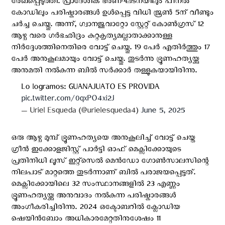
രേഖപ്പെടുത്തി. പ്രാദേശിക ഭരണഘടനയിലും പീനൽ
കോഡിലും പരിഷ്കാരങ്ങൾ ഉൾപ്പെട്ട വിധി ജൂൺ 5ന് വീണ്ടും
ചർച്ച ചെയ്തു. അന്ന്, ഗ്വാനജുവാറ്റോ സ്റ്റേറ്റ് കോൺഗ്രസ് 12
ആഴ്ച വരെ ഗർഭഛിദ്രം കുറ്റകൃത്യമല്ലാതാക്കാനുള്ള
നിർദ്ദേശത്തിനെതിരെ വോട്ട് ചെയ്തു. 19 പേർ എതിർത്തും 17
പേർ അനുകൂലമായും വോട്ട് ചെയ്തു. തുടര്‍ന്നു ഭ്രൂണഹത്യയ്ക്കു
അനുമതി നല്‍കുന്ന ബില്‍ സര്‍ക്കാര്‍ തള്ളുകയായിരിന്നു.
Lo logramos: GUANAJUATO ES PROVIDA
pic.twitter.com/0qxPO4xi2J
— Uriel Esqueda (@urielesqueda4)
June 5, 2025
ഒരു ആഴ്ച മുമ്പ് ഭ്രൂണഹത്യയെ അനുകൂലിച്ച് വോട്ട് ചെയ്ത
ഗ്രീൻ ഇക്കോളജിസ്റ്റ് പാർട്ടി ഓഫ് മെക്സിക്കോയുടെ
പ്രതിനിധി ലൂസ് ഇറ്റ്സെൽ മെൻഡോ ഗോൺസാലസിന്റെ
നിലപാട് മാറ്റത്തെ തുടർന്നാണ് ബില്‍ പരാജയപ്പെട്ടത്.
മെക്സിക്കോയിലെ 32 സംസ്ഥാനങ്ങളിൽ 23 എണ്ണം
ഭ്രൂണഹത്യയ്ക്കു അനുവാദം നല്‍കുന്ന പരിഷ്കാരങ്ങൾ
അംഗീകരിച്ചിരിന്നു. 2024 ഒക്ടോബറിൽ ക്ലോഡിയ
ഷെയിൻബോം അധികാരമേറ്റതിനുശേഷം 11