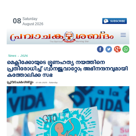
08
Saturday
August 2026
News - 2026
മെക്സിക്കോയുടെ ഭ്രൂണഹത്യ നയത്തിനെ
പ്രതിരോധിച്ച് ഗ്വാനജുവാറ്റോ; അഭിനന്ദനവുമായി
കത്തോലിക്ക സഭ
പ്രവാചകശബ്ദം
07-06-2025 - Saturday