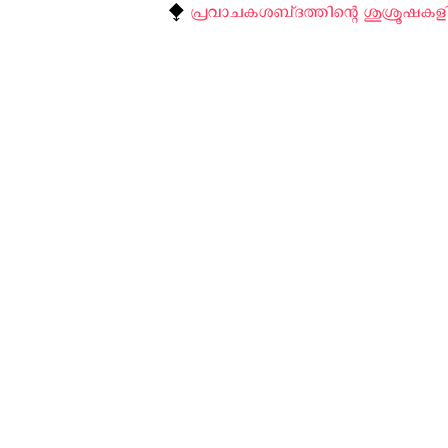
⧪
പ്രവാചകശബ്‌ദത്തിന്റെ ശുശ്രൂഷകളി