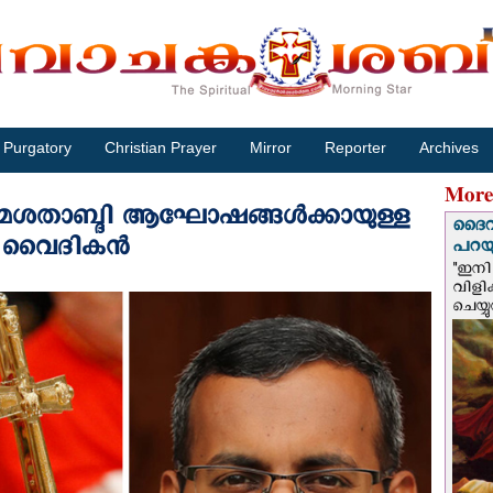
Purgatory
Christian Prayer
Mirror
Reporter
Archives
More
ന്മശതാബ്ദി ആഘോഷങ്ങൾക്കായുള്ള
ദൈവം
ി വൈദികന്‍
പറയു
"ഇനി 
വിളി
ചെയ്യ