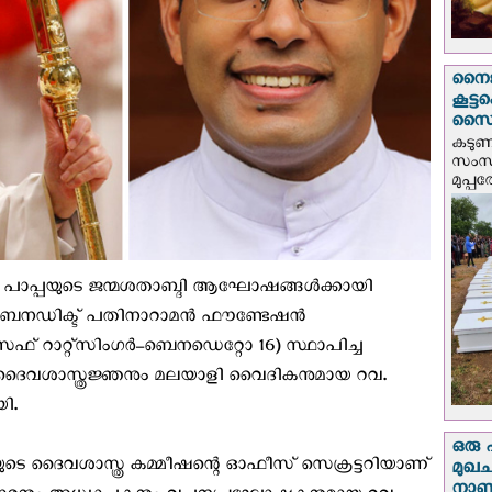
നൈജീ
കൂട്
സൈന്
കടു
സംസ്
മുപ്പ
‍ പാപ്പയുടെ ജന്മശതാബ്ദി ആഘോഷങ്ങൾക്കായി
ർ–ബെനഡിക്ട് പതിനാറാമൻ ഫൗണ്ടേഷൻ
 റാറ്റ്സിംഗർ–ബെനഡെറ്റോ 16) സ്ഥാപിച്ച
യി ദൈവശാസ്ത്രജ്ഞനും മലയാളി വൈദികനുമായ റവ.
ി.
ഒരു 
ുടെ ദൈവശാസ്ത്ര കമ്മീഷന്റെ ഓഫീസ് സെക്രട്ടറിയാണ്
മുഖച