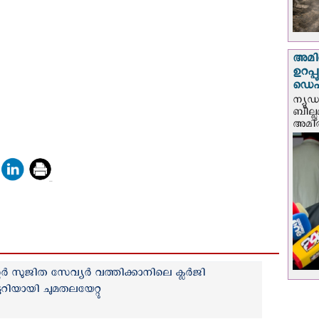
അമിത
ഉറപ്
ഡെപ്യ
ന്യൂ
ബില്ലു
അമിത്
റർ സുജിത സേവ്യർ വത്തിക്കാനിലെ ക്ലർജി
ട്ടറിയായി ചുമതലയേറ്റു