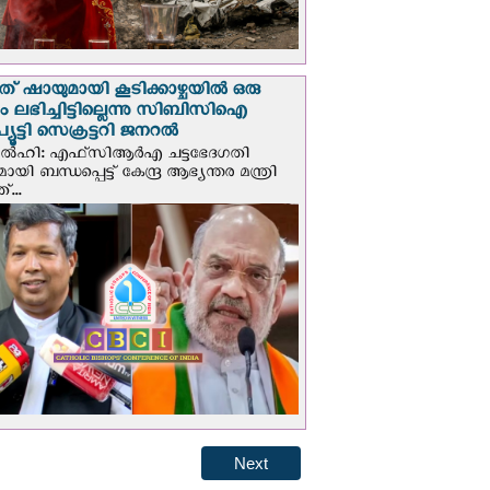
് ഷായുമായി കൂടിക്കാഴ്ചയില്‍ ഒരു
പും ലഭിച്ചിട്ടില്ലെന്നു സിബിസിഐ
ൂട്ടി സെക്രട്ടറി ജനറല്‍
ഡല്‍ഹി: എഫ്‌സിആര്‍എ ചട്ടഭേദഗതി
മായി ബന്ധപ്പെട്ട് കേന്ദ്ര ആഭ്യന്തര മന്ത്രി
...
Next