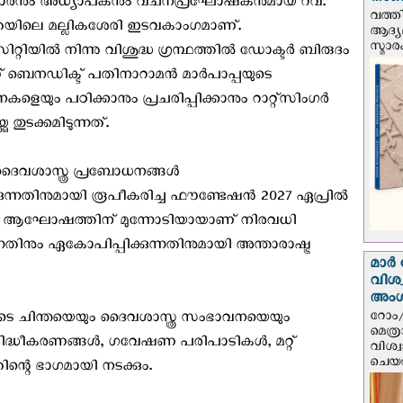
നാണയ
ഥകാരനും അധ്യാപകനും വചനപ്രഘോഷകനുമായ റവ.
വത്തി
ിലെ മല്ലികശേരി ഇടവകാംഗമാണ്.
ആദ്യമ
സ്മാര
ിയിൽ നിന്നു വിശുദ്ധ ഗ്രന്ഥത്തിൽ ഡോക്ടർ ബിരുദം
ാണ് ബെനഡിക്ട് പതിനാറാമൻ മാർപാപ്പയുടെ
െയും പഠിക്കാനും പ്രചരിപ്പിക്കാനും റാറ്റ്സിംഗർ
തുടക്കമിടുന്നത്.
ദൈവശാസ്ത്ര പ്രബോധനങ്ങള്‍
ക്കുന്നതിനുമായി രൂപീകരിച്ച ഫൗണ്ടേഷൻ 2027 ഏപ്രിൽ
ാബ്ദി ആഘോഷത്തിന് മുന്നോടിയായാണ് നിരവധി
തിനും ഏകോപിപ്പിക്കുന്നതിനുമായി അന്താരാഷ്ട്ര
മാർ 
വിശ
അം
റോം/
ടെ ചിന്തയെയും ദൈവശാസ്ത്ര സംഭാവനയെയും
മെത്
രസിദ്ധീകരണങ്ങൾ, ഗവേഷണ പരിപാടികള്‍, മറ്റ്
വിശ്
ചെയർ
്റെ ഭാഗമായി നടക്കും.