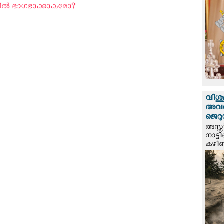
ല്‍ ഭാഗഭാക്കാകുമോ? ‍
വിശുദ
അവർ
ജെറു
അസ്സ
നാട്ട
കഴിഞ്