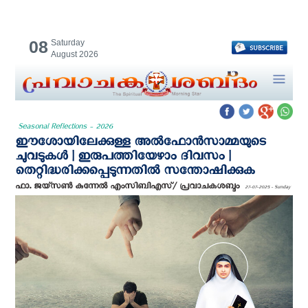
08
Saturday
August 2026
Seasonal Reflections - 2026
ഈശോയിലേക്കുള്ള അൽഫോൻസാമ്മയുടെ
ചുവടുകൾ | ഇരുപത്തിയേഴാം ദിവസം |
തെറ്റിദ്ധരിക്കപ്പെടുന്നതിൽ സന്തോഷിക്കുക
ഫാ. ജയ്സൺ കുന്നേൽ എം‌സി‌ബി‌എസ്/ പ്രവാചകശബ്ദം
27-07-2025 - Sunday