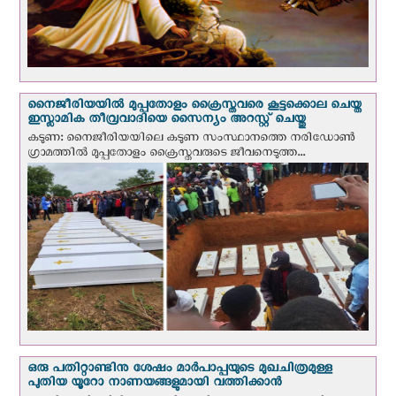
നൈജീരിയയില്‍ മുപ്പതോളം ക്രൈസ്തവരെ കൂട്ടക്കൊല ചെയ്ത
ഇസ്ലാമിക തീവ്രവാദിയെ സൈന്യം അറസ്റ്റ് ചെയ്തു
കടുണ: നൈജീരിയയിലെ കടുണ സംസ്ഥാനത്തെ നരിഡോൺ
ഗ്രാമത്തിൽ മുപ്പതോളം ക്രൈസ്തവരുടെ ജീവനെടുത്ത...
ഒരു പതിറ്റാണ്ടിനു ശേഷം മാർപാപ്പയുടെ മുഖചിത്രമുള്ള
പുതിയ യൂറോ നാണയങ്ങളുമായി വത്തിക്കാന്‍