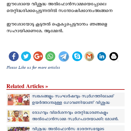
ഈശോയെ വിശുദ്ധ അൽഫോൻസാമ്മയെപ്പോലെ
തെറ്റിദ്ധരിക്കപ്പെടുന്നതിൽ സന്തോഷിക്കാനുംഅങ്ങനെ
ഈശോയോടു കൂടുതൽ ഐക്യപ്പെടുവാനും ഞങ്ങളെ
സഹായിക്കണമേ. ആമ്മേൻ.
Please Like us for more articles
Related Articles »
സങ്കടങ്ങളും സംഘർഷവും സ്വർഗത്തിലേക്ക്
ഉയർത്താനുമുള്ള ഗോവണിയാണ് വിശുദ്ധ
അൽഫോൻസാമ്മ: മാർ റാഫേൽ തട്ടിൽ
രോഗവും വിമർശനവും തെറ്റിദ്ധാരണകളും
അൽഫോൻസാമ്മ സ്വർഗപാതയാക്കി: മോൺ.
സെബാസ്റ്റ്യൻ വേത്താനത്ത്
വിശുദ്ധ അൽഫോൻസ ഭാരതസഭയുടെ