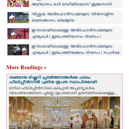
അഭിമാനം: മാർ റെമീജിയോസ് ഇഞ്ചനാനി
വിശുദ്ധ അൽഫോൻസാമ്മയുടെ തിരുനാളിനു
ഭരണങ്ങാനം ഒരുങ്ങുന്നു
ഈശോയിലേക്കുള്ള അൽഫോൻസാമ്മയുടെ
ചുവടുകൾ | ഇരുപത്തിയാറാം ദിവസം |
ഈശോയെ മാത്രം അന്വേഷിക്കുക
ഈശോയിലേക്കുള്ള അൽഫോൻസാമ്മയുടെ
ചുവടുകൾ | ഇരുപത്തിയഞ്ചാം ദിവസം | സ്വാർത്ഥ
ആഗ്രഹങ്ങൾ ഉപേക്ഷിക്കുക
More Readings »
ശക്തമായ മിഷ്ണറി പ്രവർത്തനങ്ങൾക്കു ഫലം;
ഫിലിപ്പീൻസിൽ പുതിയ രൂപത സ്ഥാപിതമായി
മനില: ഫിലിപ്പീൻസിലെ കലപ്പാൻ അപ്പസ്തോലിക
വികാരിയാത്തിനെ പൂർണ്ണ രൂപതയായി ഉയർത്തിക്കൊണ്ടുള്ള...