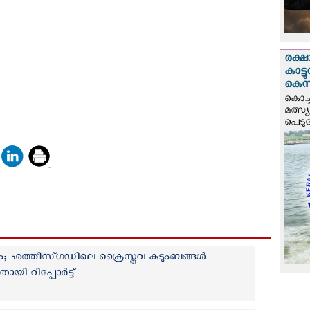
രക്ഷ
കാട്
കെസ
കൊച്
മത്സ്
പെടുമ്
ം; ഛത്തീസ്ഗഡിലെ ക്രൈസ്തവ കുടുംബങ്ങൾ
ായി റിപ്പോര്‍ട്ട്