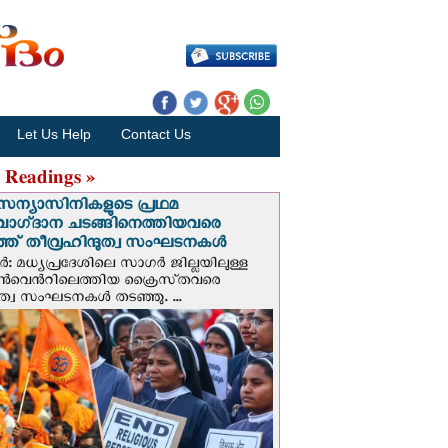
Let Us Help
Contact Us
 Readings »
സന്യാസിനികളുടെ പ്രഥമ
വാഗ്‌ദാന ചടങ്ങിനെത്തിയവരെ
ഞ് തീവ്രഹിന്ദുത്വ സംഘടനകള്‍
: മധ്യപ്രദേശിലെ സാഗർ ജില്ലയിലുള്ള
െന്‍റിലെത്തിയ ക്രൈസ്‌തവരെ
ദുത്വ സംഘടനകൾ തടഞ്ഞു. ...