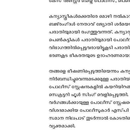
കേസ് രജിസ്റ്റർ ചെയ്ത പോലീസ്, പെണ
കന്യാസ്ത്രീകൾക്കെതിരേ മൊഴി നൽക
ബജ്‌രംഗ്‌ദൾ നേതാവ് ജ്യോതി ശർമയട
പരാതിയുമായി രംഗത്തുവന്നത്. കന്യാസ്ത
പെൺകുട്ടികൾ പരാതിയുമായി പോലീസ
വിഭാഗത്തിൽപ്പെട്ടവരായിട്ടുകൂടി പരാ
ഭരണകൂട ഭീകരതയുടെ ഉദാഹരണമായാണ് 
തങ്ങളെ ഭീഷണിപ്പെടുത്തിയെന്നും കന്
നിർബന്ധിച്ചുവെന്നുമടക്കമുള്ള പരാതി
പോലീസ് സ്റ്റേഷനുകളിൽ കയറിയിറങ്
സെക്രട്ടറി ഫൂൾ സിംഗ് വെളിപ്പെടുത്
വർഗങ്ങൾക്കായുള്ള പോലീസ് സ്റ്റേഷനെ 
വിശദമാക്കിയ പോലീസുകാർ എസ്‌പി 
സമാന നിലപാട് തുടർന്നാൽ കോടതിയെ
വ്യക്തമാക്കി.