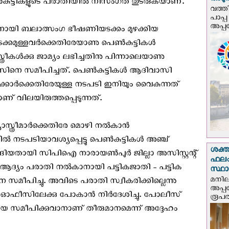
അടുത്
്‍കുട്ടികളുടെ പരാതിയില്‍ നിസംഗത തുടരുകയാണ്.
വത്തി
പാപ്പ
അപ്പ
ാനായി ബലാത്സംഗ ഭീഷണിയടക്കം മുഴക്കിയ
ക്കമുള്ളവർക്കെതിരേയാണു പെൺകുട്ടികൾ
്രീകള്‍ക്കു ജാമ്യം ലഭിച്ചതിനു പിന്നാലെയാണു
ിനെ സമീപിച്ചത്. പെൺകുട്ടികൾ ആദിവാസി
തിക്കാർക്കെതിരേയുള്ള നടപടി ഇനിയും വൈകുന്നത്
വിലയിരുത്തപ്പെടുന്നത്.
യാസ്ത്രീമാർക്കെതിരേ മൊഴി നൽകാൻ
യിൽ നടപടിയാവശ്യപ്പെട്ടു പെൺകുട്ടികൾ അഞ്ച്
ശക്ത
ങിയതായി സിപിഐ നാരായൺപുർ ജില്ലാ അസിസ്റ്റന്റ്
ഫലം
തി. ആദ്യം പരാതി നൽകാനായി പട്ടികജാതി - പട്ടിക
സ്ഥ
മനില
സമീപിച്ചു. അവിടെ പരാതി സ്വീകരിക്കില്ലെന്നു
അപ്പ
ഓഫീസിലേക്കു പോകാൻ നിർദേശിച്ചു. പോലീസ്
രൂപത
 സമീപിക്കുവാനാണ് തീരുമാനമെന്ന് അദ്ദേഹം