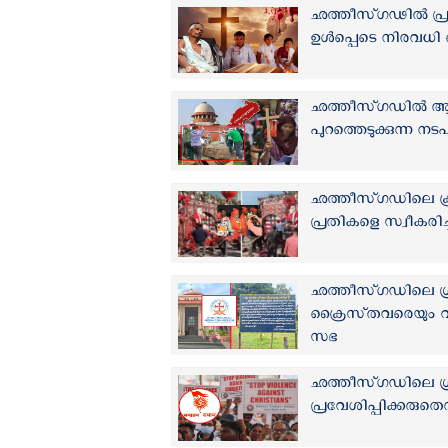
ഛത്തീസ്ഗഢിൽ പ്രാർത
ഉള്‍പ്പെടെ നിരവധി ക
ഛത്തീസ്‌ഗഡിൽ ആ
പുറത്തെടുക്കുന്ന 
ഛത്തീസ്‌ഗഡിലെ ക്ര
പ്രതികളെ സ്വീകരിച്ച
ഛത്തീസ്‌ഗഡിലെ ഗ്ര
ക്രൈസ്‌തവരെയും
സഭ
ഛത്തീസ്‌ഗഡിലെ ഗ്
പ്രവേശിപ്പിക്കരുതെ