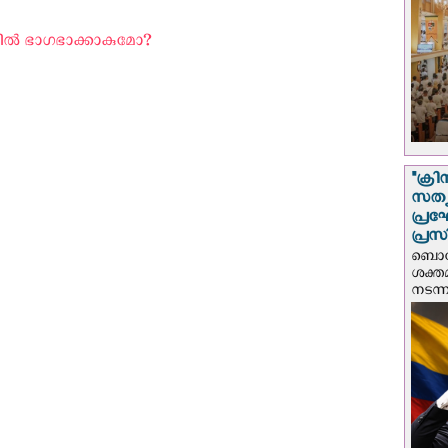
ല്‍ ഭാഗഭാക്കാകുമോ? ‍
"ക്രി
സത്യ
പ്ര
പ്രസ
ബൊഗോ
ശക്ത
നടന്