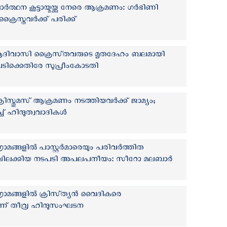
്ഥന കൂട്ടായ്മയ്ക്കു നേരെ ആക്രമണം: ഗര്‍ഭിണി
്രൈസ്തവര്‍ക്ക് പരിക്ക്
ദിവാസി ക്രൈസ്‌തവരുടെ മൃതദേഹം ബലമായി
നടപടിക്കെതിരേ സുപ്രീംകോടതി
ിസ്തുമസ് ആക്രമണം നടത്തിയവര്‍ക്ക് ജാമ്യം;
് ഹിന്ദുത്വവാദികള്‍
ാമങ്ങളിൽ പാസ്റ്റർമാരെയും പരിവർത്തിത
 വിലക്കിയ നടപടി അപലപനീയം: സീറോ മലബാർ
രാമങ്ങളിൽ ക്രിസ്‌ത്യൻ വൈദികരെ
ന്ന് തീവ്ര ഹിന്ദുസംഘടന