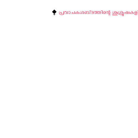
⧪
പ്രവാചകശബ്‌ദത്തിന്റെ ശുശ്രൂഷകളി