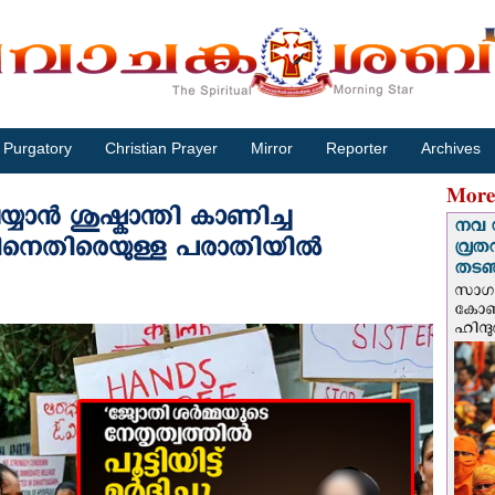
Purgatory
Christian Prayer
Mirror
Reporter
Archives
More
െയ്യാൻ ശുഷ്കാന്തി കാണിച്ച
നവ 
നെതിരെയുള്ള പരാതിയില്‍
വ്രത
തടഞ്
സാഗർ
കോൺവ
ഹിന്