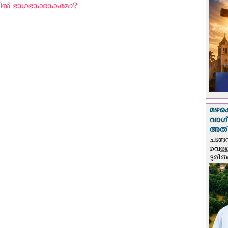
ല്‍ ഭാഗഭാക്കാകുമോ? ‍
മഴക
വാഗ്
അത
ചങ്ങ
വെള്
ദുരിത