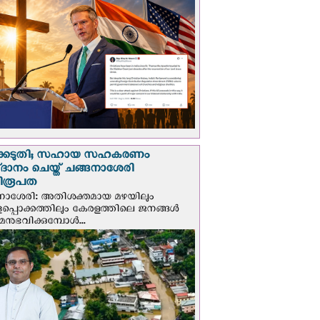
്കെടുതി; സഹായ സഹകരണം
‌ദാനം ചെയ്ത് ചങ്ങനാശേരി
ിരൂപത
നാശേരി: അതിശക്തമായ മഴയിലും
ളപ്പൊക്കത്തിലും കേരളത്തിലെ ജനങ്ങൾ
മനുഭവിക്കുമ്പോൾ...