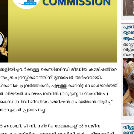
പുതി
യുവ
ആഹ്
അസ്സീ
വിശു
സംസ്ക
െളിയിച്ചവർക്കുള്ള കെസിബിസി മീഡിയ കമ്മിഷൻ്റെ
രുപൂജ പുരസ്ക്‌കാരത്തിന് മൂന്നുപേർ അർഹരായി.
‌കാരിക പ്രവർത്തകൻ, എഴുത്തുകാരൻ) ഡോ.ജോർജ്ജ്
ോൺ വിജയൻ ചോഴംപറമ്പിൽ (ക്രൈസ്തവ സംഗീതം )
രം, കെസിബിസി മീഡിയ കമ്മീഷൻ ചെയർമാൻ ആർച്ച്
ർഡുകൾ പ്രഖാപിച്ചു.
അർഹനായി. ടി വി. സിനിമ മേഖലകളിൽ സജീവ
വിശു