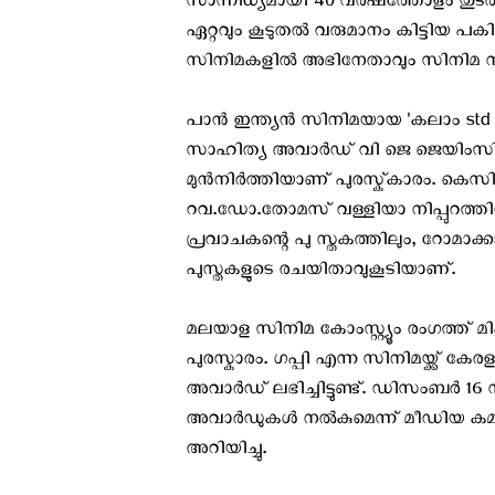
സാന്നിധ്യമായി 40 വർഷത്തോളം തുടര
ഏറ്റവും കൂടുതൽ വരുമാനം കിട്ടിയ പക
സിനിമകളിൽ അഭിനേതാവും സിനിമ നി
പാൻ ഇന്ത്യൻ സിനിമയായ 'കലാം std 
സാഹിത്യ അവാർഡ് വി ജെ ജെയിംസി
മുൻനിർത്തിയാണ് പുരസ്ക്‌കാരം.
റവ.ഡോ.തോമസ് വള്ളിയാ നിപ്പുറത്ത
പ്രവാചകന്റെ പു സ്തകത്തിലും, റോമാക്
പുസ്ത‌കളുടെ രചയിതാവുകൂടിയാണ്.
മലയാള സിനിമ കോംസ്റ്റ്യൂം രംഗത്ത് മ
പുരസ്കാരം. ഗപ്പി എന്ന സിനിമയ്ക്ക് കേ
അവാർഡ് ലഭിച്ചിട്ടുണ്ട്. ഡിസംബർ 16 
അവാർഡുകൾ നൽകുമെന്ന് മീഡിയ കമ്മീ
അറിയിച്ചു.