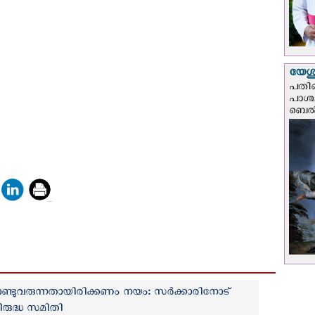
യേശു
പതിന
പാശ്
ബെല്‍
കൊണ്ടുവരുന്നതായിരിക്കണം നയം: സര്‍ക്കാരിനോട്
രുദ്ധ സമിതി