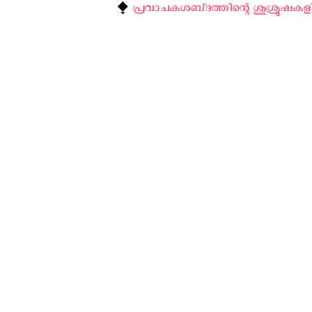
⧪
പ്രവാചകശബ്‌ദത്തിന്റെ ശുശ്രൂഷകളി