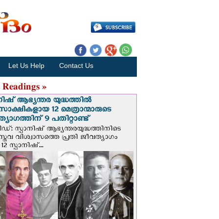
Let Us Help
Contact Us
 Readings »
നിഷ് ആഭ്യന്തര യുദ്ധത്തില്‍
സാക്ഷികളായ 12 മെത്രാന്മാരുടെ
്യാഗത്തിന് 9 പതിറ്റാണ്ട്
ിഡ്: സ്പാനിഷ് ആഭ്യന്തരയുദ്ധത്തിനിടെ
സ്തവ വിശ്വാസത്തെ പ്രതി ജീവത്യാഗം
 12 സ്പാനിഷ്...