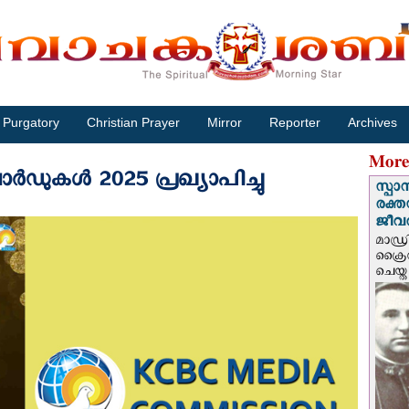
Purgatory
Christian Prayer
Mirror
Reporter
Archives
More
ുകൾ 2025 പ്രഖ്യാപിച്ചു
സ്പാ
രക്ത
ജീവത
മാഡ്ര
ക്രൈ
ചെയ്ത