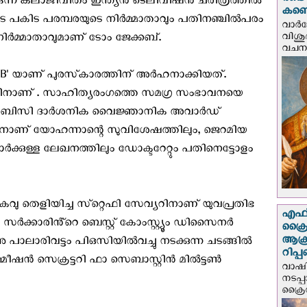
രണ്ട
ുന്ന കലാജീവിതം ഇന്ത്യൻ ടെലിവിഷൻ ചരിത്രത്തിൽ
കണ്ട
ിട പകിട പരമ്പരയുടെ നിർമ്മാതാവും പതിനഞ്ചില്‍പരം
വാര്
വിശുദ
ർമ്മാതാവുമാണ് ടോം ജേക്കബ്.
വചന.
B' യാണ് പുരസ്‌കാരത്തിന് അർഹനാക്കിയത്.
നാണ് . സാഹിത്യരംഗത്തെ സമഗ്ര സംഭാവനയെ
 കെസിബിസി ദാർശനിക വൈജ്ഞാനിക അവാർഡ്
ിനാണ് യോഹന്നാന്റെ സുവിശേഷത്തിലും, ജെറമിയ
കാർക്കുള്ള ലേഖനത്തിലും ഡോക്ടറേറ്റും പതിനെട്ടോളം
ികവു തെളിയിച്ച സ്‌റ്റെഫി സേവ്യറിനാണ് യുവപ്രതിഭ
എഫ്‌
രള സർക്കാരിൻ്റെ ബെസ്റ്റ് കോംസ്റ്റ്യൂം ഡിസൈനർ
ക്രൈ
ആക്
നു പാലാരിവട്ടം പിഒസിയിൽവച്ചു നടക്കുന്ന ചടങ്ങിൽ
റിപ്
ഷൻ സെക്രട്ടറി ഫാ സെബാസ്റ്റിൻ മിൽട്ടൺ
വാഷിം
നടപ്
ക്രൈ