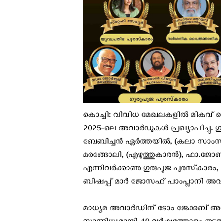
കൊച്ചി: വിവിധ മേഖലകളിൽ മികവ് ത
2025-ലെ അവാർഡുകൾ പ്രഖ്യാപിച്ചു. ഗു
ബേബിച്ചൻ ഏർത്തയിൽ, (കലാ സാംസ്
മരങ്ങോലി, (എഴുത്തുകാരൻ), ഫാ.ജ
എന്നിവർക്കാണു ഗുരുപൂജ പുരസ്‌കാ
ബിഷപ്പ് മാർ ജോസഫ് പാംപ്ലാനി അവാ
മാധ്യമ അവാർഡിന് ടോം ജേക്കബ് 