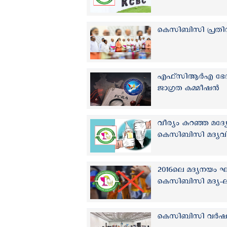
കെസിബിസി പ്രതിനിധ
എഫ്‌സിആർഎ ഭേദഗ
ജാഗ്രത കമ്മീഷൻ
വീര്യം കുറഞ്ഞ മദ
കെസിബിസി മദ്യവി
2016ലെ മദ്യനയം ഘട
കെസിബിസി മദ്യ-ല
കെസിബിസി വര്‍ഷകാ