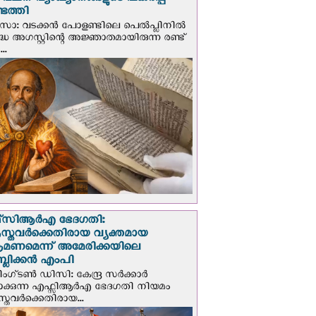
് വചന വ്യാഖ്യാനങ്ങളുടെ പകര്‍പ്പ്
െത്തി
‍സോ: വടക്കൻ പോളണ്ടിലെ പെൽപ്ലിനില്‍
്ധ അഗസ്റ്റിന്റെ അജ്ഞാതമായിരുന്ന രണ്ട്
..
സി‌ആര്‍‌എ ഭേദഗതി:
സ്തവർക്കെതിരായ വ്യക്തമായ
രമണമെന്ന് അമേരിക്കയിലെ
പബ്ലിക്കൻ എംപി
ഗ്ടണ്‍ ഡി‌സി: കേന്ദ്ര സർക്കാർ
പാക്കുന്ന എഫ്സിആർഎ ഭേദഗതി നിയമം
സ്തവർക്കെതിരായ...