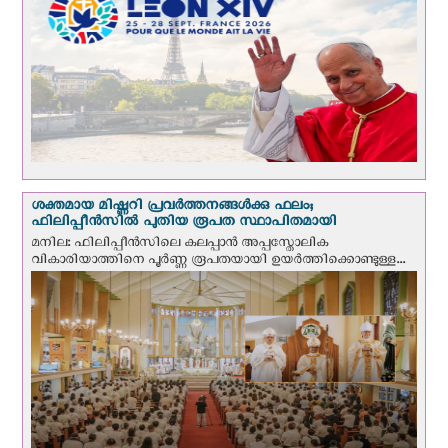
ശക്തമായ മിഷ്ണറി പ്രവർത്തനങ്ങൾക്കു ഫലം;
ഫിലിപ്പീൻസിൽ പുതിയ രൂപത സ്ഥാപിതമായി
മനില: ഫിലിപ്പീൻസിലെ കലപ്പാൻ അപ്പസ്തോലിക
വികാരിയാത്തിനെ പൂർണ്ണ രൂപതയായി ഉയർത്തിക്കൊണ്ടുള്ള...