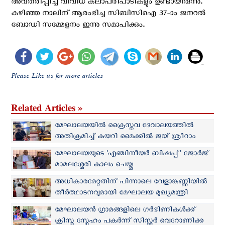
അവതരിപ്പിച്ച വിവിധ കലാപരിപാടികളും ഉണ്ടായിരുന്നു.
കഴിഞ്ഞ നാലിന് ആരംഭിച്ച സിബിസിഐ 37-ാം ജനറൽ
ബോഡി സമ്മേളനം ഇന്നു സമാപിക്കും.
Please Like us for more articles
Related Articles »
മേഘാലയയില്‍ ക്രൈസ്തവ ദേവാലയത്തിൽ
അതിക്രമിച്ച് കയറി മൈക്കിൽ ജയ് ശ്രീറാം
വിളി
മേഘാലയയുടെ 'എഞ്ചിനീയര്‍ ബിഷപ്പ്' ജോർജ്
മാമലശ്ശേരി കാലം ചെയ്തു
അധികാരമേറ്റതിന് പിന്നാലെ വേളാങ്കണ്ണിയില്‍
തീര്‍ത്ഥാടനവുമായി മേഘാലയ മുഖ്യമന്ത്രി
മേഘാലയന്‍ ഗ്രാമങ്ങളിലെ ഗര്‍ഭിണികള്‍ക്ക്
ക്രിസ്തു സ്നേഹം പകര്‍ന്ന് സിസ്റ്റര്‍ വെറോണിക്ക