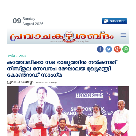
09
Sunday
August 2026
India - 2026
കത്തോലിക്കാ സഭ രാജ്യത്തിനു നൽകുന്നത്
നിസ്‌തുല സേവനം: മേഘാലയ മുഖ്യമന്ത്രി
കോൺറാഡ് സാംഗ്‌മ
പ്രവാചകശബ്ദം
10-02-2026 - Tuesday