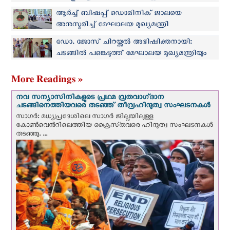
ആർച്ച് ബിഷപ്പ് ഡൊമിനിക് ജാലയെ
അനുസ്മരിച്ച് മേഘാലയ മുഖ്യമന്ത്രി
ഡോ. ജോസ് ചിറയ്ക്കല്‍ അഭിഷിക്തനായി:
ചടങ്ങില്‍ പങ്കെടുത്ത് മേഘാലയ മുഖ്യമന്ത്രിയും
More Readings »
നവ സന്യാസിനികളുടെ പ്രഥമ വ്രതവാഗ്‌ദാന
ചടങ്ങിനെത്തിയവരെ തടഞ്ഞ് തീവ്രഹിന്ദുത്വ സംഘടനകള്‍
സാഗർ: മധ്യപ്രദേശിലെ സാഗർ ജില്ലയിലുള്ള
കോൺവെന്‍റിലെത്തിയ ക്രൈസ്‌തവരെ ഹിന്ദുത്വ സംഘടനകൾ
തടഞ്ഞു. ...