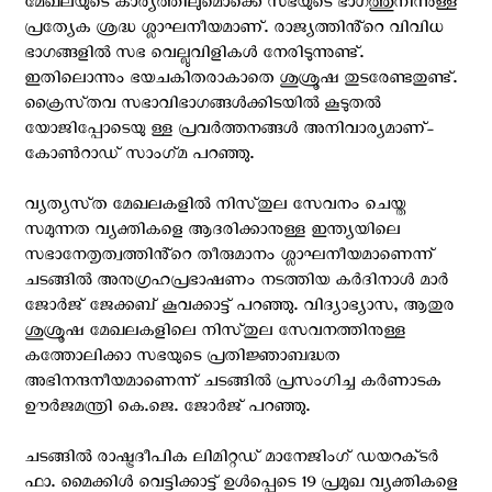
മേഖലയുടെ കാര്യത്തിലുമൊക്കെ സഭയുടെ ഭാഗത്തുനിന്നുള്ള
പ്രത്യേക ശ്രദ്ധ ശ്ലാഘനീയമാണ്. രാജ്യത്തിൻ്റെ വിവിധ
ഭാഗങ്ങളിൽ സഭ വെല്ലുവിളികൾ നേരിടുന്നുണ്ട്.
ഇതിലൊന്നും ഭയചകിതരാകാതെ ശുശ്രൂഷ തുടരേണ്ടതുണ്ട്.
ക്രൈസ്‌തവ സഭാവിഭാഗങ്ങൾക്കിടയിൽ കൂടുതൽ
യോജിപ്പോടെയു ള്ള പ്രവർത്തനങ്ങൾ അനിവാര്യമാണ്-
കോൺറാഡ് സാംഗ്‌മ പറഞ്ഞു.
വ്യത്യസ്‌ത മേഖലകളിൽ നിസ്‌തുല സേവനം ചെയ്ത
സമുന്നത വ്യക്തികളെ ആദരിക്കാനുള്ള ഇന്ത്യയിലെ
സഭാനേതൃത്വത്തിൻ്റെ തീരുമാനം ശ്ലാഘനീയമാണെന്ന്
ചടങ്ങിൽ അനുഗ്രഹപ്രഭാഷണം നടത്തിയ കർദിനാൾ മാർ
ജോർജ് ജേക്കബ് കൂവക്കാട്ട് പറഞ്ഞു. വിദ്യാഭ്യാസ, ആതുര
ശുശ്രൂഷ മേഖലകളിലെ നിസ്‌തുല സേവനത്തിനുള്ള
കത്തോലിക്കാ സഭയുടെ പ്രതിജ്ഞാബദ്ധത
അഭിനന്ദനീയമാണെന്ന് ചടങ്ങിൽ പ്രസംഗിച്ച കർണാടക
ഊർജമന്ത്രി കെ.ജെ. ജോർജ് പറഞ്ഞു.
ചടങ്ങിൽ രാഷ്ട്രദീപിക ലിമിറ്റഡ് മാനേജിംഗ് ഡയറക്‌ടർ
ഫാ. മൈക്കിൾ വെട്ടിക്കാട്ട് ഉൾപ്പെടെ 19 പ്രമുഖ വ്യക്തികളെ