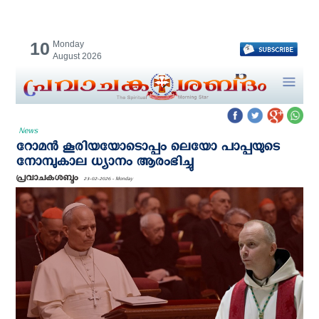
10
Monday
August 2026
News
റോമൻ കൂരിയയോടൊപ്പം ലെയോ പാപ്പയുടെ
നോമ്പുകാല ധ്യാനം ആരംഭിച്ചു
പ്രവാചകശബ്ദം
23-02-2026 - Monday