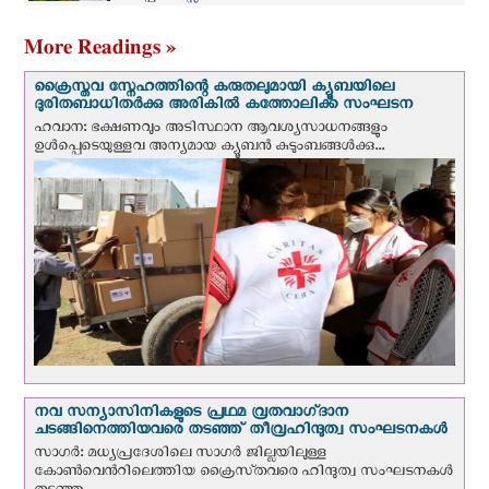
More Readings »
ക്രൈസ്തവ സ്നേഹത്തിന്റെ കരുതലുമായി ക്യൂബയിലെ
ദുരിതബാധിതർക്കു അരികിൽ കത്തോലിക്ക സംഘടന
ഹവാന: ഭക്ഷണവും അടിസ്ഥാന ആവശ്യസാധനങ്ങളും
ഉള്‍പ്പെടെയുള്ളവ അന്യമായ ക്യൂബൻ കുടുംബങ്ങൾക്കു...
നവ സന്യാസിനികളുടെ പ്രഥമ വ്രതവാഗ്‌ദാന
ചടങ്ങിനെത്തിയവരെ തടഞ്ഞ് തീവ്രഹിന്ദുത്വ സംഘടനകള്‍
സാഗർ: മധ്യപ്രദേശിലെ സാഗർ ജില്ലയിലുള്ള
കോൺവെന്‍റിലെത്തിയ ക്രൈസ്‌തവരെ ഹിന്ദുത്വ സംഘടനകൾ