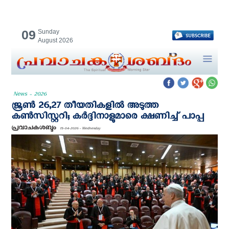
09
Sunday
August 2026
News - 2026
ജൂണ്‍ 26,27 തീയതികളില്‍ അടുത്ത
കൺസിസ്റ്ററി; കർദ്ദിനാളുമാരെ ക്ഷണിച്ച് പാപ്പ
പ്രവാചകശബ്ദം
15-04-2026 - Wednesday