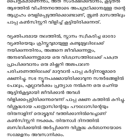
പൈതൃകമാണെന്നും, അത് സംരക്ഷിക്കുവാനും, കൂടുതൽ
ആഴത്തിൽ വിചിന്തനത്തോടെ അപഗ്രഥിക്കാനുമുള്ള തന്റെ
ആഗ്രഹം വെളിപ്പെടുത്തിക്കൊണ്ടാണ്, ജൂൺ മാസത്തിലും
പാപ്പ കൺസിസ്റ്ററി വിളിച്ച് കൂട്ടിയിരിക്കുന്നത്.
വ്യക്തിപരമായ തലത്തിൽ, സ്നാനം സ്വീകരിച്ച ഓരോ
വ്യക്തിയെയും ക്രിസ്തുവുമായുള്ള കണ്ടുമുട്ടലിലേക്ക്
നയിക്കുന്നതിനും, അങ്ങനെ ജീവിക്കുന്നതും,
അനുഭവിക്കുന്നതുമായ ഒരു വിശ്വാസത്തിലേക്ക് പക്വത
പ്രാപിക്കുവാനും ഒരു മിഷ്ണറി അജപാലന
പരിചരണത്തിലേക്ക് മാറുവാൻ പാപ്പ കര്‍ദ്ദിനാളുമാരെ
ക്ഷണിച്ചു. സഭ ന്യൂനപക്ഷമായിരിക്കാവുന്ന സന്ദർഭങ്ങളിൽ
പോലും, എല്ലാവർക്കും പ്രത്യാശ നൽകുന്ന ഒരു ചെറിയ
ആട്ടിൻകൂട്ടമായി ജീവിക്കാൻ അവൾ
വിളിക്കപ്പെട്ടിരിക്കുന്നുവെന്ന് പാപ്പ ക്ഷണ കത്തിൽ കുറിച്ചു.
വിശുദ്ധരായ പത്രോസിന്റെയും പൗലോസിന്റെയും
തിരുനാളിന് തൊട്ടുമുമ്പ് വത്തിക്കാനിൽവെച്ചാണ്
കൺസിസ്റ്ററി നടക്കുക. തിരുനാൾ ദിനത്തിൽ
ബസിലിക്കയിൽ അർപ്പിക്കുന്ന വിശുദ്ധ കുർബാനയോടെ
സമ്മേളനം അവസാനിക്കും.