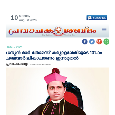
10
Monday
August 2026
India - 2026
ധന്യൻ മാർ തോമസ് കുര്യാളശേരിയുടെ 101-ാം
ചരമവാർഷികാചരണം ഇന്നുമുതൽ
പ്രവാചകശബ്ദം
27-05-2026 - Wednesday