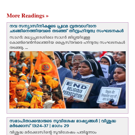
More Readings »
നവ സന്യാസിനികളുടെ പ്രഥമ വ്രതവാഗ്‌ദാന
ചടങ്ങിനെത്തിയവരെ തടഞ്ഞ് തീവ്രഹിന്ദുത്വ സംഘടനകള്‍
സാഗർ: മധ്യപ്രദേശിലെ സാഗർ ജില്ലയിലുള്ള
കോൺവെന്‍റിലെത്തിയ ക്രൈസ്‌തവരെ ഹിന്ദുത്വ സംഘടനകൾ
തടഞ്ഞു. ...
സഭാപിതാക്കന്മാരുടെ സുവിശേഷ ഭാഷ്യങ്ങള്‍ | വിശുദ്ധ
മര്‍ക്കോസ് 13:24-37 | ഭാഗം 29
വിശുദ്ധ മര്‍ക്കോസിന്റെ സുവിശേഷം പതിമൂന്നാം