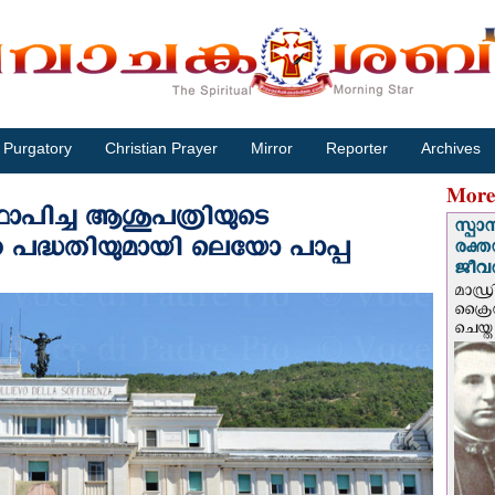
Purgatory
Christian Prayer
Mirror
Reporter
Archives
More
ഥാപിച്ച ആശുപത്രിയുടെ
സ്പാ
 പദ്ധതിയുമായി ലെയോ പാപ്പ
രക്ത
ജീവത
മാഡ്ര
ക്രൈ
ചെയ്ത