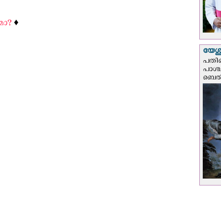
മോ?
♦️
യേശു
പതിന
പാശ്
ബെല്‍