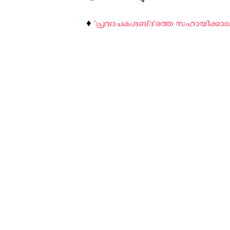
♦️
'പ്രവാചകശബ്‌ദ'ത്തെ സഹായിക്കാ