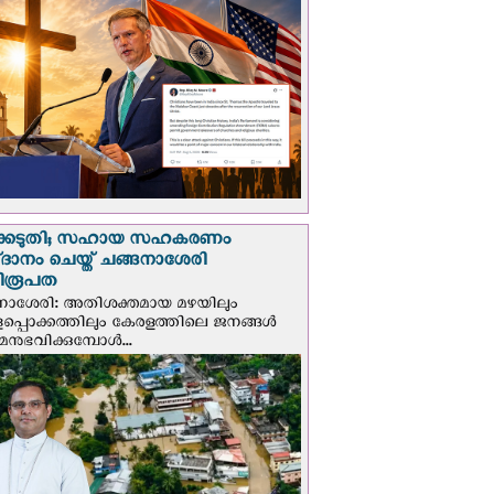
്കെടുതി; സഹായ സഹകരണം
‌ദാനം ചെയ്ത് ചങ്ങനാശേരി
ിരൂപത
നാശേരി: അതിശക്തമായ മഴയിലും
ളപ്പൊക്കത്തിലും കേരളത്തിലെ ജനങ്ങൾ
മനുഭവിക്കുമ്പോൾ...