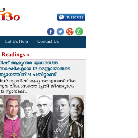
Let Us Help
Contact Us
 Readings »
നിഷ് ആഭ്യന്തര യുദ്ധത്തില്‍
സാക്ഷികളായ 12 മെത്രാന്മാരുടെ
്യാഗത്തിന് 9 പതിറ്റാണ്ട്
ിഡ്: സ്പാനിഷ് ആഭ്യന്തരയുദ്ധത്തിനിടെ
സ്തവ വിശ്വാസത്തെ പ്രതി ജീവത്യാഗം
 12 സ്പാനിഷ്...