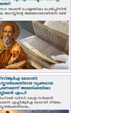
് വചന വ്യാഖ്യാനങ്ങളുടെ പകര്‍പ്പ്
െത്തി
‍സോ: വടക്കൻ പോളണ്ടിലെ പെൽപ്ലിനില്‍
്ധ അഗസ്റ്റിന്റെ അജ്ഞാതമായിരുന്ന രണ്ട്
..
സി‌ആര്‍‌എ ഭേദഗതി:
സ്തവർക്കെതിരായ വ്യക്തമായ
രമണമെന്ന് അമേരിക്കയിലെ
പബ്ലിക്കൻ എംപി
ഗ്ടണ്‍ ഡി‌സി: കേന്ദ്ര സർക്കാർ
പാക്കുന്ന എഫ്സിആർഎ ഭേദഗതി നിയമം
സ്തവർക്കെതിരായ...