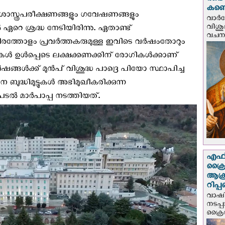
രണ്ട
കണ്ട
 ശാസ്ത്രപരീക്ഷണങ്ങളും ഗവേഷണങ്ങളും
വാര്
വിശുദ
‍ ഏറെ ശ്രദ്ധ നേടിയിരിന്നു. ഏതാണ്ട്
വചന.
ായിരത്തോളം പ്രവർത്തകരുമുള്ള ഇവിടെ വർഷംതോറും
ികൾ ഉൾപ്പെടെ ലക്ഷക്കണക്കിന് രോഗികൾക്കാണ്
ഷങ്ങൾക്ക് മുൻപ് വിശുദ്ധ പാദ്രെ പിയോ സ്ഥാപിച്ച
ുദ്ധിമുട്ടുകൾ അഭിമുഖീകരിക്കുന്ന
‍ മാര്‍പാപ്പ നടത്തിയത്.
എഫ്‌
ക്രൈ
ആക്
റിപ്
വാഷിം
നടപ്
ക്രൈ