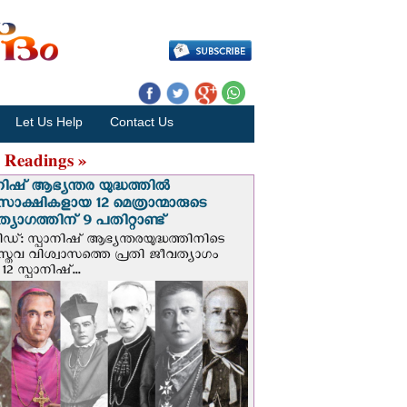
Let Us Help
Contact Us
 Readings »
നിഷ് ആഭ്യന്തര യുദ്ധത്തില്‍
സാക്ഷികളായ 12 മെത്രാന്മാരുടെ
്യാഗത്തിന് 9 പതിറ്റാണ്ട്
ിഡ്: സ്പാനിഷ് ആഭ്യന്തരയുദ്ധത്തിനിടെ
സ്തവ വിശ്വാസത്തെ പ്രതി ജീവത്യാഗം
 12 സ്പാനിഷ്...