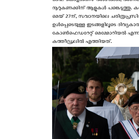
ഓഫ് കൊളംബസ് അംഗങ്ങൾ, അനേകം കു
നൂറുകണക്കിന് ആളുകള്‍ പങ്കെടുത്തു
മെയ് 27ന്, സവാനയിലെ ചരിത്രപ്രസിദ്
ഉള്‍പ്പെടെയുള്ള ഇടങ്ങളിലൂടെ ദിവ്യകാ
കോൺഫെഡറേറ്റ് മെമ്മോറിയൽ എന്നിവ
കത്തീഡ്രലിൽ എത്തിയത്.