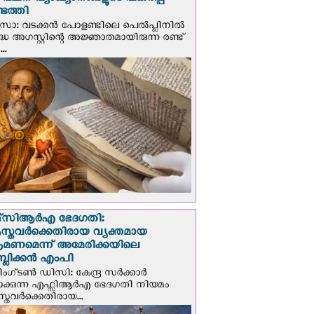
് വചന വ്യാഖ്യാനങ്ങളുടെ പകര്‍പ്പ്
െത്തി
‍സോ: വടക്കൻ പോളണ്ടിലെ പെൽപ്ലിനില്‍
്ധ അഗസ്റ്റിന്റെ അജ്ഞാതമായിരുന്ന രണ്ട്
..
സി‌ആര്‍‌എ ഭേദഗതി:
സ്തവർക്കെതിരായ വ്യക്തമായ
രമണമെന്ന് അമേരിക്കയിലെ
പബ്ലിക്കൻ എംപി
ഗ്ടണ്‍ ഡി‌സി: കേന്ദ്ര സർക്കാർ
പാക്കുന്ന എഫ്സിആർഎ ഭേദഗതി നിയമം
സ്തവർക്കെതിരായ...