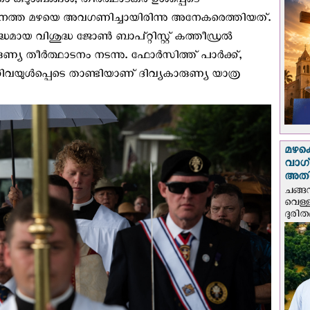
ടുംബങ്ങൾ, തീർത്ഥാടകർ ഉള്‍പ്പെടെ
. കനത്ത മഴയെ അവഗണിച്ചായിരിന്നു അനേകരെത്തിയത്.
ധമായ വിശുദ്ധ ജോൺ ബാപ്റ്റിസ്റ്റ് കത്തീഡ്രൽ
രുണ്യ തീര്‍ത്ഥാടനം നടന്നു. ഫോർസിത്ത് പാർക്ക്,
യുൾപ്പെടെ താണ്ടിയാണ് ദിവ്യകാരുണ്യ യാത്ര
മഴക
വാഗ്
അത
ചങ്ങ
വെള്
ദുരിത