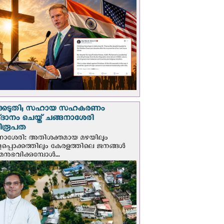
്കെടുതി; സഹായ സഹകരണം
‌ദാനം ചെയ്ത് ചങ്ങനാശേരി
ിരൂപത
നാശേരി: അതിശക്തമായ മഴയിലും
ളപ്പൊക്കത്തിലും കേരളത്തിലെ ജനങ്ങൾ
മനുഭവിക്കുമ്പോൾ...