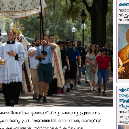
രണ്ട
കണ്ട
വാര്
വിശുദ
വചന.
എഫ്‌
ക്രൈ
ആക്
റിപ്
വാഷിം
 മൈലിലധികം ദൂരമാണ് ദിവ്യകാരുണ്യ പ്രയാണം
നടപ്
വ്യകാരുണ്യ പ്രദിക്ഷണത്തില്‍ വൈദികർ, നൈറ്റ്സ്
ക്രൈ