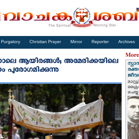
Purgatory
Christian Prayer
Mirror
Reporter
Archives
More
്നാലെ ആയിരങ്ങള്‍; അമേരിക്കയിലെ
സ്പാ
ം പുരോഗമിക്കുന്നു
രക്ത
ജീവത
മാഡ്ര
ക്രൈ
ചെയ്ത