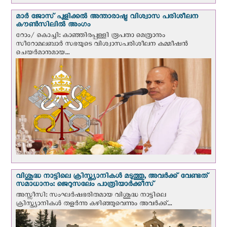
മാർ ജോസ് പുളിക്കൽ അന്താരാഷ്ട്ര വിശ്വാസ പരിശീലന
കൗൺസിലിൽ അംഗം
റോം/ കൊച്ചി: കാഞ്ഞിരപ്പള്ളി രൂപതാ മെത്രാനും
സീറോമലബാർ സഭയുടെ വിശ്വാസപരിശീലന കമ്മീഷൻ
ചെയർമാനുമായ...
വിശുദ്ധ നാട്ടിലെ ക്രിസ്ത്യാനികൾ മടുത്തു, അവർക്ക് വേണ്ടത്
സമാധാനം: ജെറുസലേം പാത്രിയാര്‍ക്കീസ്
അസ്സീസി: സംഘര്‍ഷഭരിതമായ വിശുദ്ധ നാട്ടിലെ
ക്രിസ്ത്യാനികൾ തളര്‍ന്നു കഴിഞ്ഞുവെന്നും അവർക്ക്...