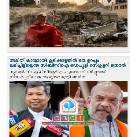
അമിത് ഷായുമായി കൂടിക്കാഴ്ചയില്‍ ഒരു ഉറപ്പും
ലഭിച്ചിട്ടില്ലെന്നു സിബിസിഐ ഡെപ്യൂട്ടി സെക്രട്ടറി ജനറല്‍
ന്യൂഡല്‍ഹി: എഫ്‌സിആര്‍എ ചട്ടഭേദഗതി ബില്ലുമായി
ബന്ധപ്പെട്ട് കേന്ദ്ര ആഭ്യന്തര മന്ത്രി അമിത്...