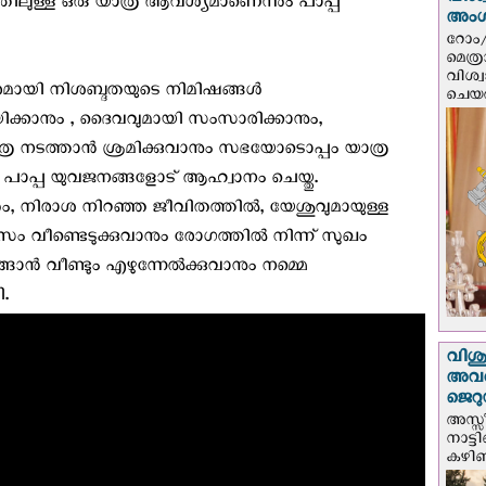
വിശ
ുള്ള ഒരു യാത്ര ആവശ്യമാണെന്നും പാപ്പ
അം
റോം/
മെത്
വിശ്
രമായി നിശബ്ദതയുടെ നിമിഷങ്ങൾ
ചെയർ
ക്കാനും , ദൈവവുമായി സംസാരിക്കാനും,
യാത്ര നടത്താൻ ശ്രമിക്കുവാനും സഭയോടൊപ്പം യാത്ര
ും പാപ്പ യുവജനങ്ങളോട് ആഹ്വാനം ചെയ്തു.
നും, നിരാശ നിറഞ്ഞ ജീവിതത്തിൽ, യേശുവുമായുള്ള
ം വീണ്ടെടുക്കുവാനും രോഗത്തിൽ നിന്ന് സുഖം
ങ്ങാൻ വീണ്ടും എഴുന്നേൽക്കുവാനും നമ്മെ
ി.
വിശുദ
അവർ
ജെറു
അസ്സ
നാട്ട
കഴിഞ്