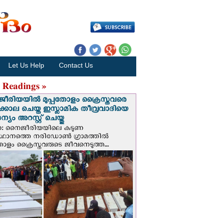
Let Us Help
Contact Us
 Readings »
രിയയില്‍ മുപ്പതോളം ക്രൈസ്തവരെ
ടക്കൊല ചെയ്ത ഇസ്ലാമിക തീവ്രവാദിയെ
യം അറസ്റ്റ് ചെയ്തു
ണ: നൈജീരിയയിലെ കടുണ
ഥാനത്തെ നരിഡോൺ ഗ്രാമത്തിൽ
തോളം ക്രൈസ്തവരുടെ ജീവനെടുത്ത...