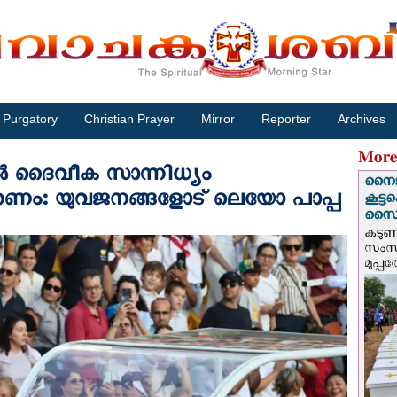
Purgatory
Christian Prayer
Mirror
Reporter
Archives
More
ിൽ ദൈവീക സാന്നിധ്യം
നൈജീ
്കണം: യുവജനങ്ങളോട് ലെയോ പാപ്പ
കൂട്
സൈന്
കടു
സംസ്
മുപ്പ