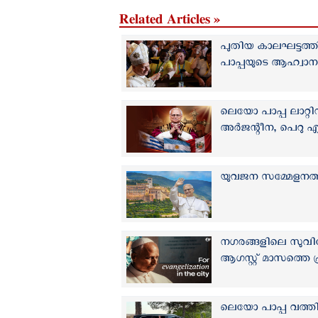
Related Articles »
പുതിയ കാലഘട്ടത്ത
പാപ്പയുടെ ആഹ്വാന
ലെയോ പാപ്പ ലാറ്റി
അർജന്റീന, പെറു എന്ന
യുവജന സമ്മേളനത്തി
നഗരങ്ങളിലെ സുവ
ആഗസ്റ്റ് മാസത്തെ 
ലെയോ പാപ്പ വത്ത