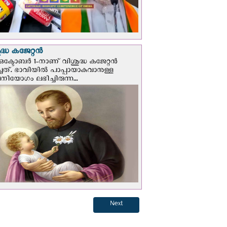
്ധ കജേറ്റന്‍
ഒക്ടോബര്‍ 1-നാണ് വിശുദ്ധ കജേറ്റന്‍
ചത്. ഭാവിയില്‍ പാപ്പായാകുവാനുള്ള
ിയോഗം ലഭിച്ചിരുന്ന...
Next