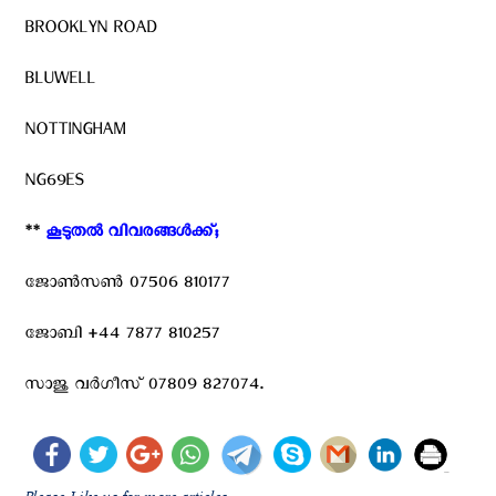
BROOKLYN ROAD
BLUWELL
NOTTINGHAM
NG69ES
**
കൂടുതൽ വിവരങ്ങൾക്ക്; ‍
ജോൺസൺ 07506 810177
ജോബി +44 7877 810257
സാജു വർഗീസ് 07809 827074.