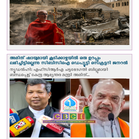
അമിത് ഷായുമായി കൂടിക്കാഴ്ചയില്‍ ഒരു ഉറപ്പും
ലഭിച്ചിട്ടില്ലെന്നു സിബിസിഐ ഡെപ്യൂട്ടി സെക്രട്ടറി ജനറല്‍
ന്യൂഡല്‍ഹി: എഫ്‌സിആര്‍എ ചട്ടഭേദഗതി ബില്ലുമായി
ബന്ധപ്പെട്ട് കേന്ദ്ര ആഭ്യന്തര മന്ത്രി അമിത്...