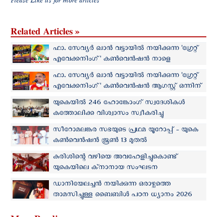
Please Like us for more articles
Related Articles »
ഫാ. സേവ്യർ ഖാൻ വട്ടായിൽ നയിക്കുന്ന 'ഗ്രേറ്റ്
എവേക്കനിംഗ്' കൺവെൻഷൻ നാളെ
യുകെയില്‍
ഫാ. സേവ്യർ ഖാൻ വട്ടായിൽ നയിക്കുന്ന 'ഗ്രേറ്റ്
എവേക്കനിംഗ്' കൺവെൻഷൻ ആഗസ്റ്റ് ഒന്നിന്
യുകെയില്‍
യുകെയില്‍ 246 ഹോങ്കോംഗ് സ്വദേശികള്‍
കത്തോലിക്ക വിശ്വാസം സ്വീകരിച്ചു
സീറോമലങ്കര സഭയുടെ പ്രഥമ യൂറോപ്പ് - യുകെ
കൺവെൻഷൻ ജൂൺ 13 മുതൽ
കുരിശിന്റെ വഴിയെ അവഹേളിച്ചുകൊണ്ട്
യുകെയിലെ ക്‌നാനായ സംഘടന
ഡാനിയേലച്ചൻ നയിക്കുന്ന ഒരാഴ്ചത്തെ
താമസിച്ചുള്ള ബൈബിൾ പഠന ധ്യാനം 2026
നവംബർ 23 മുതൽ 29 വരെ യുകെയിൽ