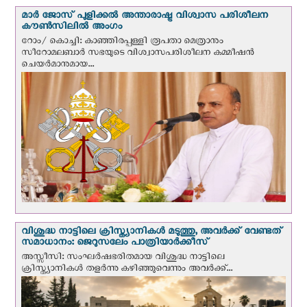
മാർ ജോസ് പുളിക്കൽ അന്താരാഷ്ട്ര വിശ്വാസ പരിശീലന
കൗൺസിലിൽ അംഗം
റോം/ കൊച്ചി: കാഞ്ഞിരപ്പള്ളി രൂപതാ മെത്രാനും
സീറോമലബാർ സഭയുടെ വിശ്വാസപരിശീലന കമ്മീഷൻ
ചെയർമാനുമായ...
വിശുദ്ധ നാട്ടിലെ ക്രിസ്ത്യാനികൾ മടുത്തു, അവർക്ക് വേണ്ടത്
സമാധാനം: ജെറുസലേം പാത്രിയാര്‍ക്കീസ്
അസ്സീസി: സംഘര്‍ഷഭരിതമായ വിശുദ്ധ നാട്ടിലെ
ക്രിസ്ത്യാനികൾ തളര്‍ന്നു കഴിഞ്ഞുവെന്നും അവർക്ക്...